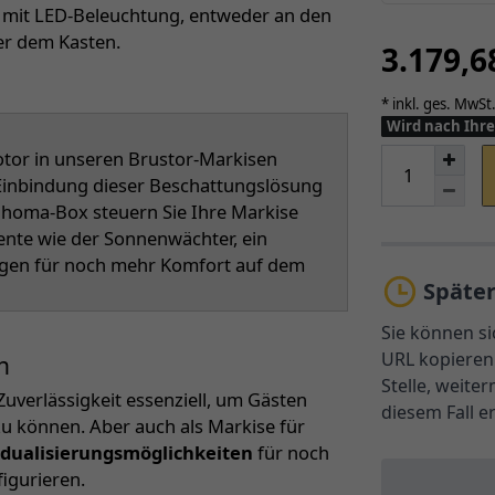
h mit LED-Beleuchtung, entweder an den
er dem Kasten.
3.179,
* inkl. ges. MwSt.
Wird nach Ihre
or in unseren Brustor-Markisen
r Einbindung dieser Beschattungslösung
Tahoma-Box steuern Sie Ihre Markise
ente wie der Sonnenwächter, ein
rgen für noch mehr Komfort auf dem
Späte
Sie können si
URL kopieren 
n
Stelle, weite
Zuverlässigkeit essenziell, um Gästen
diesem Fall e
zu können. Aber auch als Markise für
vidualisierungsmöglichkeiten
für noch
igurieren.