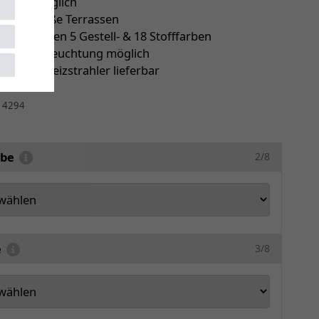
usfall möglich
r sehr große Terrassen
ie zwischen 5 Gestell- & 18 Stofffarben
le LED-Beleuchtung möglich
ch mit Heizstrahler lieferbar
r
4294
rbe
2/8
e
3/8