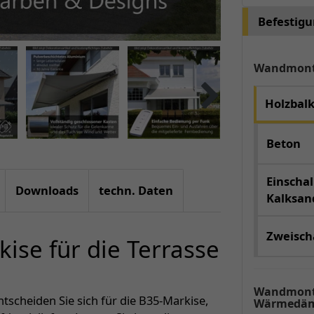
Befestig
Wandmon
Holzbal
Beton
Einschal
Downloads
techn. Daten
Kalksand
Zweischa
ise für die Terrasse
Wandmont
entscheiden Sie sich für die B35-Markise,
Wärmedäm