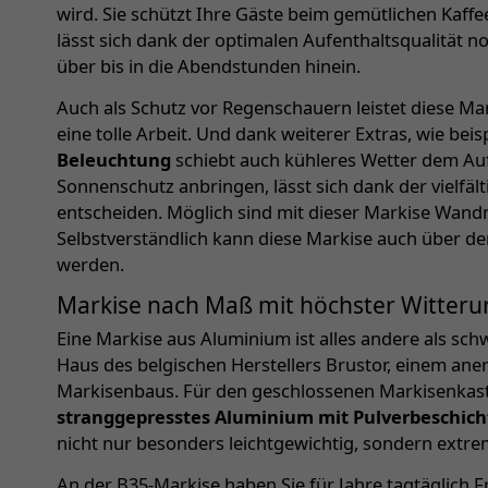
wird. Sie schützt Ihre Gäste beim gemütlichen Kaffe
lässt sich dank der optimalen Aufenthaltsqualität n
über bis in die Abendstunden hinein.
Auch als Schutz vor Regenschauern leistet diese Ma
eine tolle Arbeit. Und dank weiterer Extras, wie bei
Beleuchtung
schiebt auch kühleres Wetter dem Aufe
Sonnenschutz anbringen, lässt sich dank der vielfäl
entscheiden. Möglich sind mit dieser Markise Wa
Selbstverständlich kann diese Markise auch über 
werden.
Markise nach Maß mit höchster Witteru
Eine Markise aus Aluminium ist alles andere als sc
Haus des belgischen Herstellers Brustor, einem ane
Markisenbaus. Für den geschlossenen Markisenka
stranggepresstes Aluminium mit Pulverbeschic
nicht nur besonders leichtgewichtig, sondern extre
An der B35-Markise haben Sie für Jahre tagtäglich 