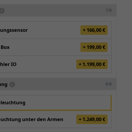
7/8
ungssensor
+ 166,00 €
 Box
+ 199,00 €
hler IO
+ 1.199,00 €
ung
8/8
eleuchtung
euchtung unter den Armen
+ 1.249,00 €