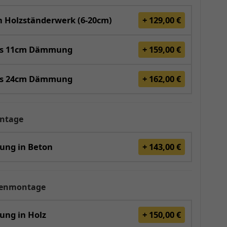
 Holzständerwerk (6-20cm)
+ 129,00 €
is 11cm Dämmung
+ 159,00 €
is 24cm Dämmung
+ 162,00 €
ntage
gung in Beton
+ 143,00 €
renmontage
ung in Holz
+ 150,00 €