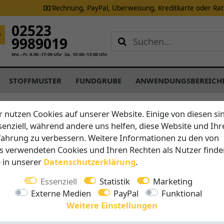
Rechnung, PayPal, Überweisung, Kreditkarte oder Ra
02523
9989019
Mo.–Fr. 8:00 -17:00 Uhr
Sa. 10:00–13:00 Uhr
STOFFMUSTER
FUNDGRUBE
ANWENDUNGSBEREICH
r nutzen Cookies auf unserer Website. Einige von diesen si
senziell, während andere uns helfen, diese Website und Ihr
Brustor
fahrung zu verbessern. Weitere Informationen zu den von
B35 - Di
s verwendeten Cookies und Ihren Rechten als Nutzer finde
Terrasse
e in unserer
Daten­schutz­erklärung
.
Essenziell
Statistik
Marketing
Vorteile auf 
Externe Medien
PayPal
Funktional
Breite 
Weitere Einstellungen
Ausfall 