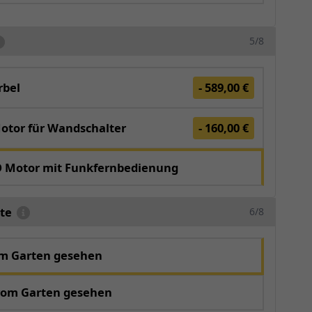
5/8
bel
- 589,00 €
otor für Wandschalter
- 160,00 €
O Motor mit Funkfernbedienung
te
6/8
om Garten gesehen
vom Garten gesehen