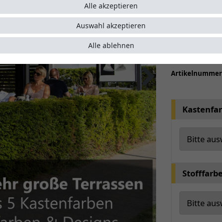
bis 4m A
Alle akzeptieren
ideal fü
Wählen S
Auswahl akzeptieren
optiona
Alle ablehnen
Auf Wuns
Artikelnumme
Kastenfa
Stofffarb