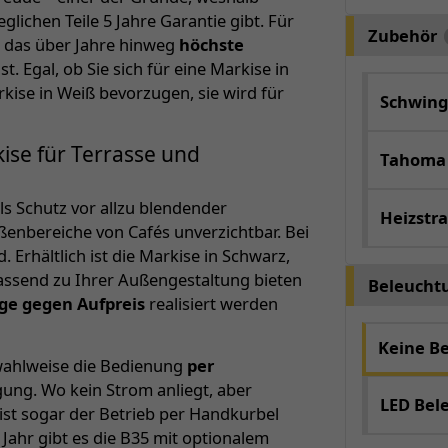
lichen Teile 5 Jahre Garantie gibt. Für
Zubehör
 das über Jahre hinweg
höchste
t. Egal, ob Sie sich für eine Markise in
kise in Weiß bevorzugen, sie wird für
Schwing
ise für Terrasse und
Tahoma
s Schutz vor allzu blendender
Heizstra
ußenbereiche von Cafés unverzichtbar. Bei
 Erhältlich ist die Markise in Schwarz,
Passend zu Ihrer Außengestaltung bieten
Beleucht
age gegen Aufpreis
realisiert werden
Keine B
t wahlweise die Bedienung
per
ung. Wo kein Strom anliegt, aber
LED Bel
 ist sogar der Betrieb per Handkurbel
Jahr gibt es die B35 mit optionalem