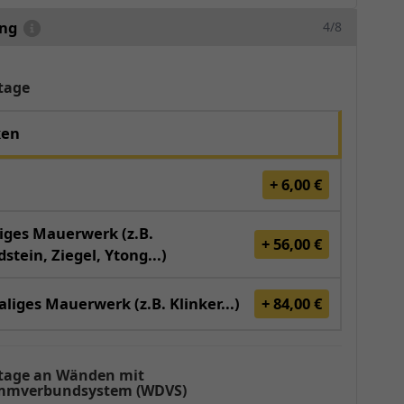
ung
4/8
tage
ken
+ 6,00 €
iges Mauerwerk (z.B.
+ 56,00 €
stein, Ziegel, Ytong...)
liges Mauerwerk (z.B. Klinker...)
+ 84,00 €
age an Wänden mit
mverbundsystem (WDVS)