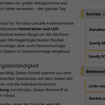
etrinken vor greller Mittagssonne und
och lieber verweilen – den ganzen Tag
Antrieb
rkise für Terrasse und alle Außenbereiche
spielsweise
Heizstrahler und LED-
Handkur
nthalt keinen Riegel vor. Wo Sie Ihren
tigen Montagemöglichkeiten flexibel
Somfy M
ndmontage, aber auch Deckenmontage.
dem Balkon in Deckenmontage eingebaut
Somfy I
ngsbeständigkeit
Bediensei
hwerfällig. Dieses Modell stammt aus dem
rkannten Spezialisten auf dem Gebiet des
sten und die Gelenkarme kommt
Links v
htung
zum Einsatz. Dieser Werkstoff ist
m robust.
Rechts 
Freude – einer der Gründe, weshalb