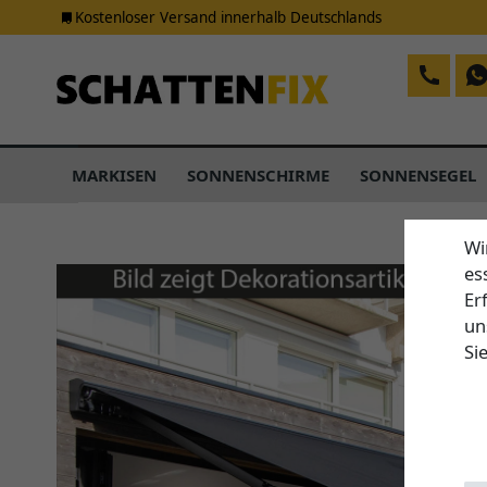
Kostenloser Versand innerhalb Deutschlands
MARKISEN
SONNENSCHIRME
SONNENSEGEL
Wi
es
Er
un
Si