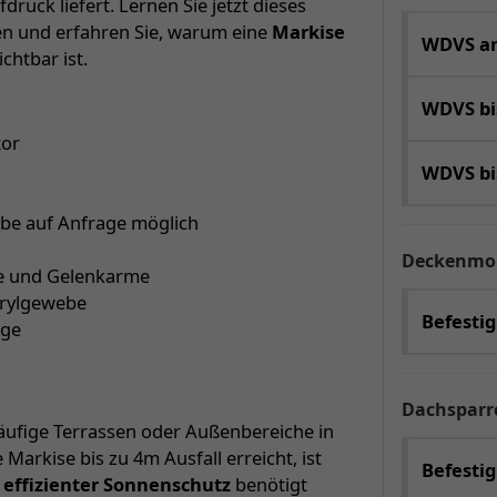
ruck liefert. Lernen Sie jetzt dieses
n und erfahren Sie, warum eine
Markise
WDVS an
chtbar ist.
WDVS b
tor
WDVS b
be auf Anfrage möglich
Deckenmo
e und Gelenkarme
crylgewebe
Befesti
age
Dachspar
läufige Terrassen oder Außenbereiche in
Markise bis zu 4m Ausfall erreicht, ist
Befestig
 effizienter Sonnenschutz
benötigt