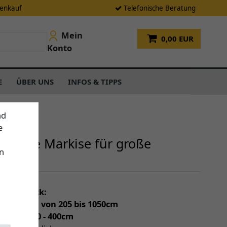
tenkauf
Telefonische Beratung
Mein
0,00 EUR
Konto
E
ÜBER UNS
INFOS & TIPPS
nd
e
e ideale Markise für große
n
n
einen Blick:
individuell von 205 bis 1050cm
(Tiefe) 150 - 400cm