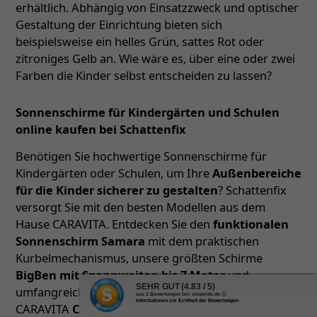
erhältlich. Abhängig von Einsatzzweck und optischer
Gestaltung der Einrichtung bieten sich
beispielsweise ein helles Grün, sattes Rot oder
zitroniges Gelb an. Wie wäre es, über eine oder zwei
Farben die Kinder selbst entscheiden zu lassen?
Sonnenschirme für Kindergärten und Schulen
online kaufen bei Schattenfix
Benötigen Sie hochwertige Sonnenschirme für
Kindergärten oder Schulen, um Ihre
Außenbereiche
für die Kinder sicherer zu gestalten
? Schattenfix
versorgt Sie mit den besten Modellen aus dem
Hause CARAVITA. Entdecken Sie den
funktionalen
Sonnenschirm Samara
mit dem praktischen
Kurbelmechanismus, unsere größten Schirme
BigBen mit Spannweiten bis 7 Meter
und
SEHR GUT
(4.83 / 5)
umfangreichem, optionalem Zubehör oder den
aus
2
Bewertungen bei: shopvote.de ⓘ
Informationen zur Echtheit der Bewertungen
CARAVITA
Centro als rein quadratische Variante