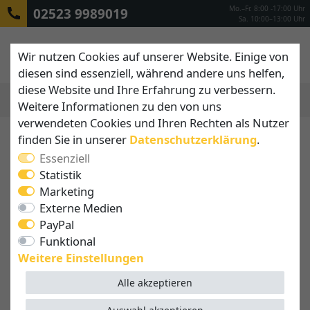
Mo.–Fr. 8:00 -17:00 Uhr
02523 9989019
Sa. 10:00–13:00 Uhr
Wir nutzen Cookies auf unserer Website. Einige von
diesen sind essenziell, während andere uns helfen,
diese Website und Ihre Erfahrung zu verbessern.
Weitere Informationen zu den von uns
MENÜ
verwendeten Cookies und Ihren Rechten als Nutzer
finden Sie in unserer
Daten­schutz­erklärung
.
Sonnenschirme für
Essenziell
Kindergarten und Schule
Statistik
Ein wirksamer Schutz vor der Sonne ist für Kinder
Marketing
wichtig. In den ersten Lebensjahren ist die Haut
Externe Medien
besonders empfindlich gegenüber der
schädlichen
PayPal
UV-Strahlung
. Zugleich ist viel Zeit im Freien wertvoll
Funktional
für die Kinder, denn die frische Luft fördert die
Weitere Einstellungen
Konzentration und hält gesund.
Sonnenschirme für
Alle akzeptieren
Kindergärten, Horte und Schulen
ermöglichen
Kindern eine unbeschwerte Zeit im Garten oder auf