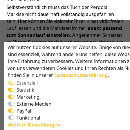
Selbstverständlich muss das Tuch der Pergola
Markise nicht dauerhaft vollständig ausgefahren
sein. Hier können Sie vielmehr Ihrer Kreativität freien
Lauf lassen und die Markisen immer
exakt passend
zum Sonnenlauf einstellen
. Angenehmer Schatten
an Ihrem Sitzplatz ist dadurch garantiert, ebenso wie
Wir nutzen Cookies auf unserer Website. Einige von die
individuelle Lichtstimmungen für angenehmes
sind essenziell, während andere uns helfen, diese Webs
Verweilen.
Ihre Erfahrung zu verbessern. Weitere Informationen 
Regen ist kein Grund mehr, die Terrasse zu verlassen.
von uns verwendeten Cookies und Ihren Rechten als N
Ab einer Neigung des Gestells von 15% ermöglicht
finden Sie in unserer
Daten­schutz­erklärung
.
dies ein schnelles Ablaufen des Regenwassers,
Essenziell
während das vollkommen regendichte Markisentuch
Statistik
zuverlässigen Schutz bietet. Bei sehr schlechtem
Marketing
Wetter fahren Sie die Markise der Pergola einfach
Externe Medien
wieder in ihre Kassette ein, wo sie perfekt geschützt
PayPal
ist.
Funktional
Weitere Einstellungen