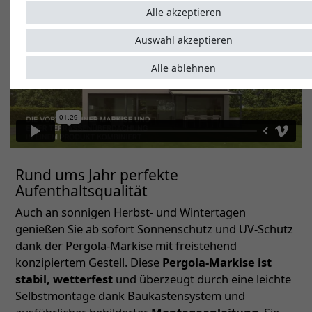
Alle akzeptieren
Auswahl akzeptieren
Alle ablehnen
Rund ums Jahr perfekte
Aufenthaltsqualität
Auch an sonnigen Herbst- und Wintertagen
genießen Sie ab sofort Sonnenschutz und UV-Schutz
dank der Pergola-Markise mit freistehend
konzipiertem Gestell. Diese
Pergola-Markise ist
stabil, wetterfest
und überzeugt durch eine leichte
Selbstmontage dank Baukastensystem und