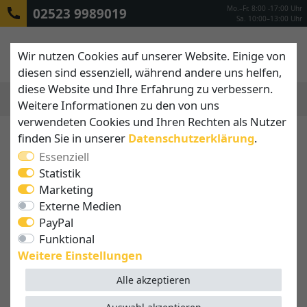
Mo.–Fr. 8:00 -17:00 Uhr
02523 9989019
Sa. 10:00–13:00 Uhr
Wir nutzen Cookies auf unserer Website. Einige von
diesen sind essenziell, während andere uns helfen,
diese Website und Ihre Erfahrung zu verbessern.
Weitere Informationen zu den von uns
MENÜ
verwendeten Cookies und Ihren Rechten als Nutzer
finden Sie in unserer
Daten­schutz­erklärung
.
Stoffmuster für Markisen,
Essenziell
Sonnenschirme und
Statistik
Sonnensegel bestellen
Marketing
Externe Medien
PayPal
Wussten Sie eigentlich, dass
Farben am Monitor
Funktional
ganz anders wirken
können als in der Realität, da
Weitere Einstellungen
die Einstellung von Bildschirmen nicht einheitlich ist?
Alle akzeptieren
Daher empfehlen wir Ihnen unsere Stoffmuster
vorab zu bestellen, so können Sie den Stoff und Ihre