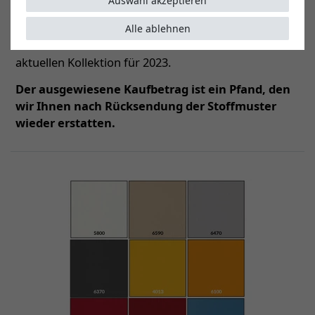
Auswahl akzeptieren
Wunschfarbe bequem und ausgiebig vor Ort
überprüfen und in Ruhe zu Hause auswählen.
Alle ablehnen
Unsere Stoffmuster-Sets enthalten alle Farben der
aktuellen Kollektion für 2023.
Der ausgewiesene Kaufbetrag ist ein Pfand, den
wir Ihnen nach Rücksendung der Stoffmuster
wieder erstatten.