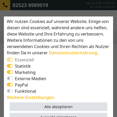
Mo.–Fr. 8:00 -17:00 Uhr
02523 9989019
Sa. 10:00–13:00 Uhr
Wir nutzen Cookies auf unserer Website. Einige von
diesen sind essenziell, während andere uns helfen,
diese Website und Ihre Erfahrung zu verbessern.
Weitere Informationen zu den von uns
MENÜ
verwendeten Cookies und Ihren Rechten als Nutzer
finden Sie in unserer
Daten­schutz­erklärung
.
Schattenfix ist Ihr
Essenziell
Ansprechpartner für
Statistik
individuelle Schattenspender
Marketing
Externe Medien
Beschattungslösungen von höchster Qualität sind
PayPal
unsere Leidenschaft! Deswegen nehmen wir nur
Funktional
international bekannte, namhafte Marken und
Weitere Einstellungen
Hersteller
in unser Portfolio auf. Zu unseren
Partnern gehören beispielweise Brustor, Caravita
Alle akzeptieren
und Somfy. Als etablierter deutscher Fachbetrieb