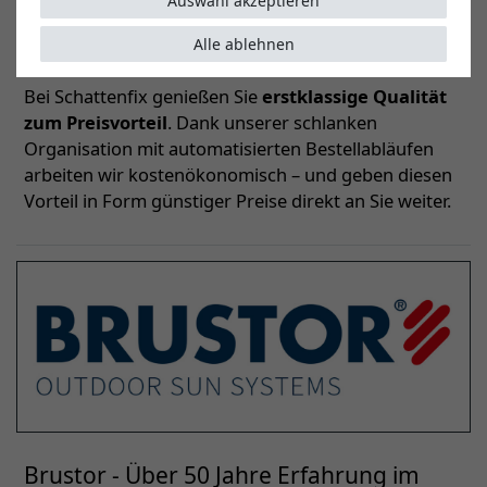
bieten wir zudem unter unserer Marke Toldoro
Auswahl akzeptieren
Sonnensegelpfosten und Wandhalter aus eigener
Alle ablehnen
Produktion an.
Bei Schattenfix genießen Sie
erstklassige Qualität
zum Preisvorteil
. Dank unserer schlanken
Organisation mit automatisierten Bestellabläufen
arbeiten wir kostenökonomisch – und geben diesen
Vorteil in Form günstiger Preise direkt an Sie weiter.
Brustor - Über 50 Jahre Erfahrung im