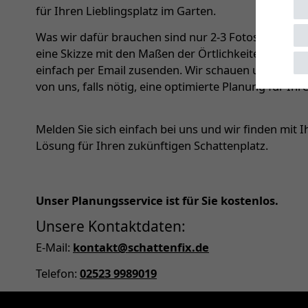
für Ihren Lieblingsplatz im Garten.
Was wir dafür brauchen sind nur 2-3 Fotos der zu b
eine Skizze mit den Maßen der Örtlichkeiten. Beides
einfach per Email zusenden. Wir schauen uns die Sit
von uns, falls nötig, eine optimierte Planung für Ih
Melden Sie sich einfach bei uns und wir finden mit
Lösung für Ihren zukünftigen Schattenplatz.
Unser Planungsservice ist für Sie kostenlos.
Unsere Kontaktdaten:
E-Mail:
kontakt@schattenfix.de
Telefon:
02523 9989019