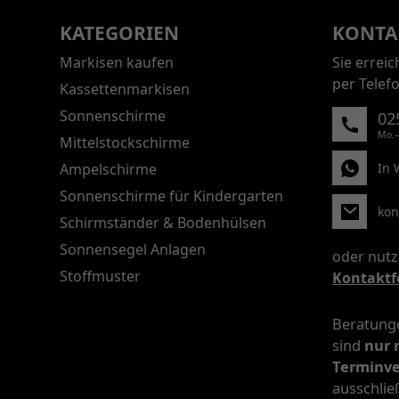
KATEGORIEN
KONTA
Markisen kaufen
Sie errei
per Telef
Kassettenmarkisen
Sonnenschirme
02
Mo.–
Mittelstockschirme
Ampelschirme
In 
Sonnenschirme für Kindergarten
kon
Schirmständer & Bodenhülsen
Sonnensegel Anlagen
oder nutz
Stoffmuster
Kontaktf
Beratunge
sind
nur 
Terminv
ausschlie