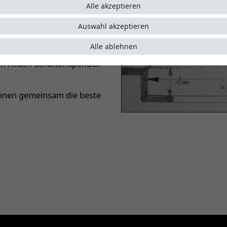
Alle akzeptieren
Auswahl akzeptieren
eschattenden Fläche, sowie
 können Sie uns schnell und
Alle ablehnen
uation an und Sie erhalten
ren neuen Schattenspender.
 Ihnen gemeinsam die beste