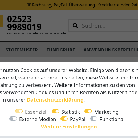
Rechnung, PayPal, Überweisung, Kreditkarte oder Ra
02523
9989019
Mo.–Fr. 8:00 -17:00 Uhr
Sa. 10:00–13:00 Uhr
STOFFMUSTER
FUNDGRUBE
ANWENDUNGSBEREICH
ptimierten Planung Ihres neuen S
r nutzen Cookies auf unserer Website. Einige von diesen si
senziell, während andere uns helfen, diese Website und Ihr
fahrung zu verbessern. Weitere Informationen zu den von
ür Ihre Terrasse oder Ihren
s verwendeten Cookies und Ihren Rechten als Nutzer finde
e in unserer
Daten­schutz­erklärung
.
 in der Planung von
Essenziell
Statistik
Marketing
Externe Medien
PayPal
Funktional
Weitere Einstellungen
nden das ideale Produkt