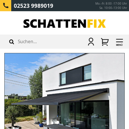
Mo.–Fr. 8:00 -17:00 Uhr
02523 9989019
Sa. 10:00–13:00 Uhr
MENÜ