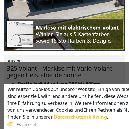
Brustor
B25 Volant - Markise mit Vario-Volant
gegen tiefstehende Sonne
Breite individuell von 205 bis 600cm
Wir nutzen Cookies auf unserer Website. Einige von die
Ausfall (Tiefe) 150 - 300cm
sind essenziell, während andere uns helfen, diese Webs
motorisierter Vario-Volant als Schutz vor
Ihre Erfahrung zu verbessern. Weitere Informationen 
tiefstehender Sonne und neugierigen Blicken
von uns verwendeten Cookies und Ihren Rechten als N
Wählen Sie zwischen 5 Gestell- & 18 Stofffarben
finden Sie in unserer
Daten­schutz­erklärung
.
optionale LED-Beleuchtung möglich
Essenziell
Auf Wunsch mit Heizstrahler lieferbar