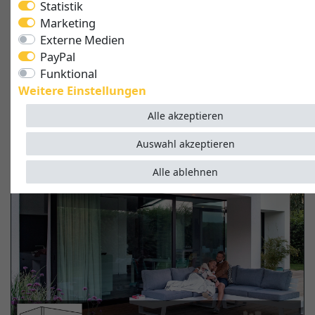
Statistik
ab 3.349,00 EUR*
Marketing
Externe Medien
PayPal
JETZT KONFIGURIEREN
Funktional
Weitere Einstellungen
Alle akzeptieren
Auswahl akzeptieren
Alle ablehnen