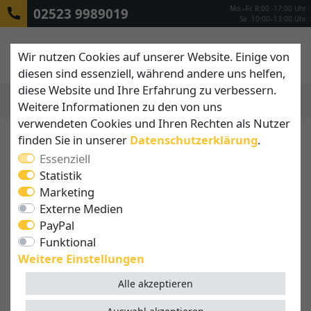
Mo.–Fr. 8:00 -17:00 Uhr
02523 9989019
Sa. 10:00–13:00 Uhr
Wir nutzen Cookies auf unserer Website. Einige von
diesen sind essenziell, während andere uns helfen,
diese Website und Ihre Erfahrung zu verbessern.
Weitere Informationen zu den von uns
MENÜ
verwendeten Cookies und Ihren Rechten als Nutzer
finden Sie in unserer
Daten­schutz­erklärung
.
Unsere Referenzen - Lassen
Essenziell
Sie sich inspirieren!
Statistik
Hier zeigen wir Ihnen einige Bilder unserer
Marketing
Markisen, Sonnenschirmen und Sonnensegel-
Externe Medien
Anlagen, damit Sie sich einen umfassenden Eindruck
PayPal
von unseren Produkten machen und sich Ihren
Funktional
neuen Schattenspender besser in Ihrem Garten, auf
Weitere Einstellungen
Ihrer Terrasse oder auf Ihrem Balkon vorstellen
Alle akzeptieren
können.