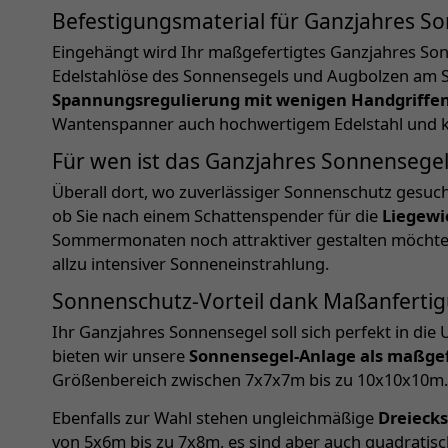
Befestigungsmaterial für Ganzjahres So
Eingehängt wird Ihr maßgefertigtes Ganzjahres Sonn
Edelstahlöse des Sonnensegels und Augbolzen am St
Spannungsregulierung mit wenigen Handgriffe
Wantenspanner auch hochwertigem Edelstahl und ka
Für wen ist das Ganzjahres Sonnensegel
Überall dort, wo zuverlässiger Sonnenschutz gesuch
ob Sie nach einem Schattenspender für die
Liegewi
Sommermonaten noch attraktiver gestalten möchten
allzu intensiver Sonneneinstrahlung.
Sonnenschutz-Vorteil dank Maßanfertig
Ihr Ganzjahres Sonnensegel soll sich perfekt in d
bieten wir unsere
Sonnensegel-Anlage als maßgef
Größenbereich zwischen 7x7x7m bis zu 10x10x10m
Ebenfalls zur Wahl stehen ungleichmäßige
Dreieck
von 5x6m bis zu 7x8m, es sind aber auch quadratis