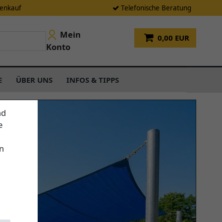
tenkauf
Telefonische Beratung
Mein
0,00 EUR
Konto
E
ÜBER UNS
INFOS & TIPPS
nd
e
n