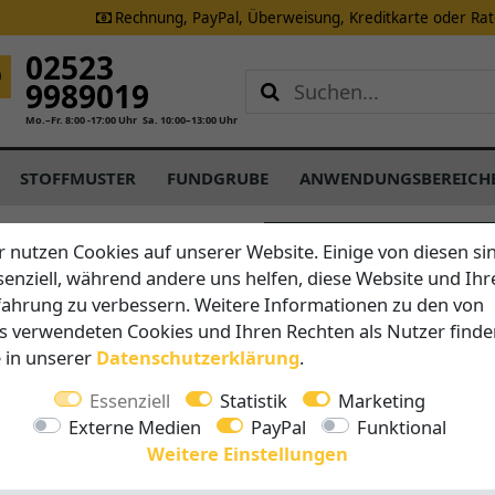
Rechnung, PayPal, Überweisung, Kreditkarte oder Ra
02523
9989019
Mo.–Fr. 8:00 -17:00 Uhr
Sa. 10:00–13:00 Uhr
STOFFMUSTER
FUNDGRUBE
ANWENDUNGSBEREICH
hattenspender
r nutzen Cookies auf unserer Website. Einige von diesen si
senziell, während andere uns helfen, diese Website und Ihr
fahrung zu verbessern. Weitere Informationen zu den von
zierten und zuverlässigen
s verwendeten Cookies und Ihren Rechten als Nutzer finde
 Gästen auch
an heißen
e in unserer
Daten­schutz­erklärung
.
ufenthaltsqualität
zu
Essenziell
Statistik
Marketing
fertigen wir es aus
Externe Medien
PayPal
Funktional
Weitere Einstellungen