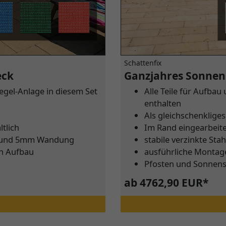
Schattenfix
eck
Ganzjahres Sonnen
egel-Anlage in diesem Set
Alle Teile für Aufba
enthalten
Als gleichschenklige
tlich
Im Rand eingearbeitet
mm und 5mm Wandung
stabile verzinkte S
en Aufbau
ausführliche Montag
Pfosten und Sonnens
ab 4762,90 EUR*