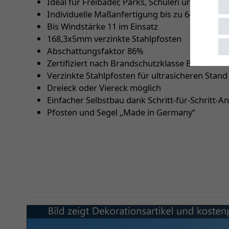
Ideal für Freibäder, Parks, Schulen und KiTas
Individuelle Maßanfertigung bis zu 64m²
Bis Windstärke 11 im Einsatz
168,3x5mm verzinkte Stahlpfosten
Abschattungsfaktor 86%
Zertifiziert nach Brandschutzklasse B1
Verzinkte Stahlpfosten für ultrasicheren Stand
Dreieck oder Viereck möglich
Einfacher Selbstbau dank Schritt-für-Schritt-An
Pfosten und Segel „Made in Germany“