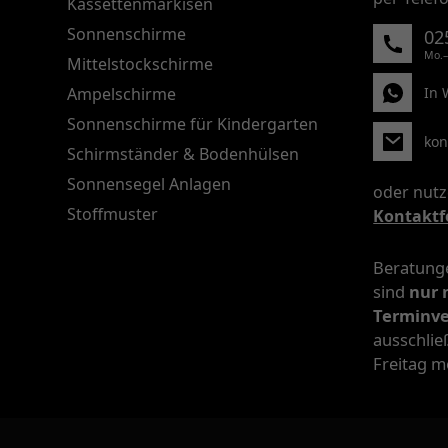
Kassettenmarkisen
Sonnenschirme
02
Mo.–
Mittelstockschirme
Ampelschirme
In 
Sonnenschirme für Kindergarten
kon
Schirmständer & Bodenhülsen
Sonnensegel Anlagen
oder nutz
Stoffmuster
Kontaktf
Beratunge
sind
nur 
Terminv
ausschlie
Freitag m