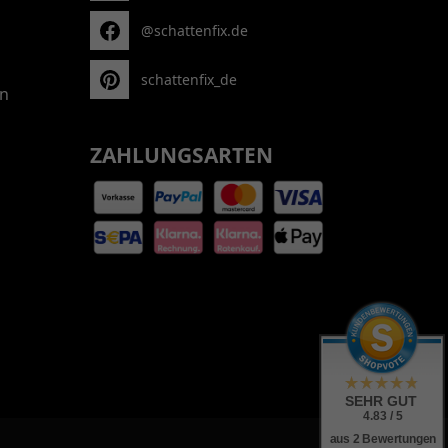
@schattenfix.de
schattenfix_de
n
ZAHLUNGSARTEN
SEHR GUT
4.83 / 5
aus 2 Bewertungen