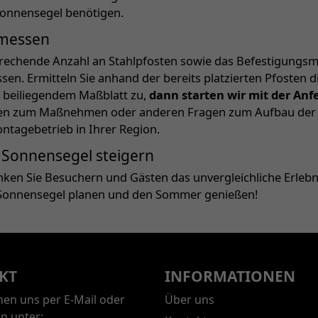
 Sonnensegel benötigen.
 messen
prechende Anzahl an Stahlpfosten sowie das Befestigungsma
n. Ermitteln Sie anhand der bereits platzierten Pfosten d
 beiliegendem Maßblatt zu,
dann starten wir mit der Anf
ragen zum Maßnehmen oder anderen Fragen zum Aufbau der S
tagebetrieb in Ihrer Region.
s Sonnensegel steigern
ken Sie Besuchern und Gästen das unvergleichliche Erleb
s Sonnensegel planen und den Sommer genießen!
KT
INFORMATIONEN
chen uns per E-Mail oder
Über uns
on unter: