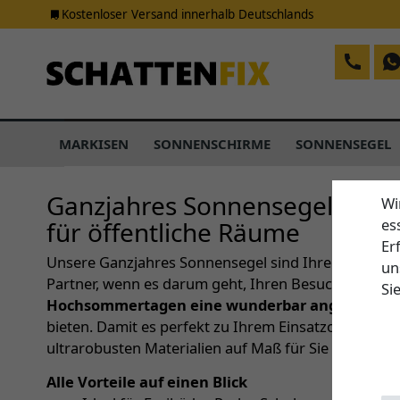
Kostenloser Versand innerhalb Deutschlands
MARKISEN
SONNENSCHIRME
SONNENSEGEL
Ganzjahres Sonnensegel – Sc
Wi
es
für öffentliche Räume
Er
Unsere Ganzjahres Sonnensegel sind Ihre unkompli
un
Partner, wenn es darum geht, Ihren Besuchern und
Si
Hochsommertagen eine wunderbar angenehme A
bieten. Damit es perfekt zu Ihrem Einsatzort passt, 
ultrarobusten Materialien auf Maß für Sie an.
Alle Vorteile auf einen Blick