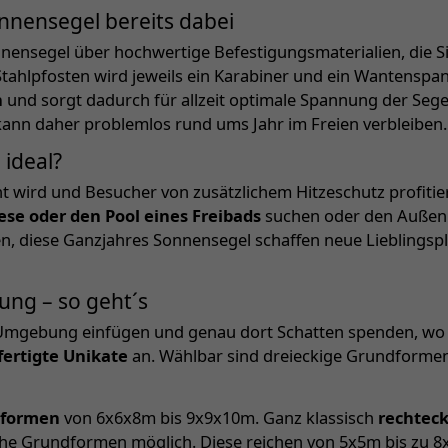
nnensegel bereits dabei
ensegel über hochwertige Befestigungsmaterialien, die Sie
ahlpfosten wird jeweils ein Karabiner und ein Wantenspann
n
und sorgt dadurch für allzeit optimale Spannung der Segel
nn daher problemlos rund ums Jahr im Freien verbleiben.
 ideal?
t wird und Besucher von zusätzlichem Hitzeschutz profitie
ese oder den Pool eines Freibads
suchen oder den Außenbe
, diese Ganzjahres Sonnensegel schaffen neue Lieblingspl
ung – so geht´s
ie Umgebung einfügen und genau dort Schatten spenden, w
ertigte Unikate
an. Wählbar sind dreieckige Grundformen 
.
sformen
von 6x6x8m bis 9x9x10m. Ganz klassisch
rechtec
che Grundformen möglich. Diese reichen von 5x5m bis zu 8