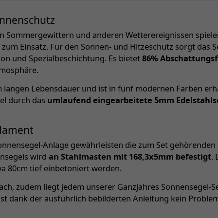
Sonnenschutz
n Sommergewittern und anderen Wetterereignissen spiele
zum Einsatz. Für den Sonnen- und Hitzeschutz sorgt das Se
on und Spezialbeschichtung. Es bietet
86% Abschattungsf
atmosphäre.
 langen Lebensdauer und ist in fünf modernen Farben erhäl
el durch das
umlaufend eingearbeitete 5mm Edelstahlse
ndament
Sonnensegel-Anlage gewährleisten die zum Set gehörenden S
ensegels wird
an Stahlmasten mit 168,3x5mm befestigt
.
 80cm tief einbetoniert werden.
fach, zudem liegt jedem unserer Ganzjahres Sonnensegel-Se
ist dank der ausführlich bebilderten Anleitung kein Proble