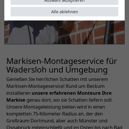
Auswahl akzeptieren
Alle ablehnen
Markisen-Montageservice für
Wadersloh und Umgebung
Genießen Sie herrlichen Schatten mit unserem
Markisen-Montageservice! Rund um Beckum
installieren
unsere erfahrenen Monteure Ihre
Markise
genau dort, wo sie Schatten liefern soll.
Unsere Montageleistung bieten wird in einen
kompletten 75-Kilometer-Radius an, der den
Großraum Dortmund, aber auch Münster und
Osnabrück miteinschließt und im Osten bis nach Bad