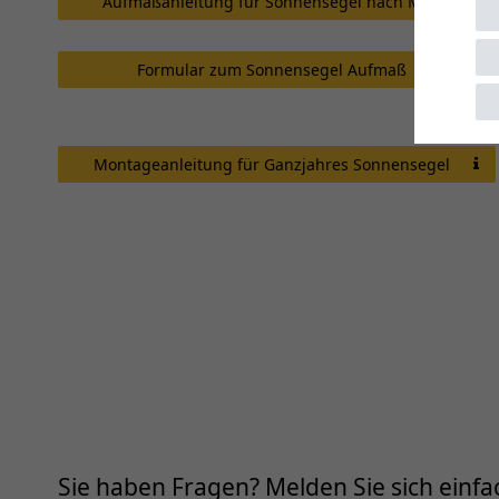
Aufmaßanleitung für Sonnensegel nach Maß
Formular zum Sonnensegel Aufmaß
Montageanleitung für Ganzjahres Sonnensegel
Sie haben Fragen? Melden Sie sich einfac