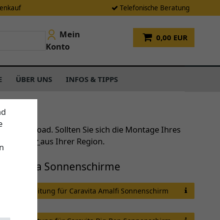
tenkauf
Telefonische Beratung
Mein
0,00 EUR
Konto
E
ÜBER UNS
INFOS & TIPPS
nd
e
um Download. Sollten Sie sich die Montage Ihres
gepartner
aus Ihrer Region.
n
Caravita Sonnenschirme
Anleitung für Caravita Amalfi Sonnenschirm