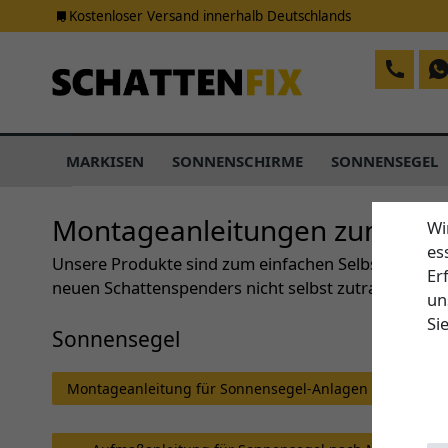
Kostenloser Versand innerhalb Deutschlands
MARKISEN
SONNENSCHIRME
SONNENSEGEL
Montageanleitungen zum Do
Wi
es
Unsere Produkte sind zum einfachen Selbstaufbau ko
Er
neuen Schattenspenders nicht selbst zutrauen, ver
un
Si
Sonnensegel
Montageanleitung für Sonnensegel-Anlagen nach Maß