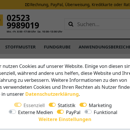
Rechnung, PayPal, Überweisung, Kreditkarte oder Ra
02523
9989019
Mo.–Fr. 8:00 -17:00 Uhr
Sa. 10:00–13:00 Uhr
STOFFMUSTER
FUNDGRUBE
ANWENDUNGSBEREICH
wnload
r nutzen Cookies auf unserer Website. Einige von diesen si
senziell, während andere uns helfen, diese Website und Ihr
nzipiert. Daher finden Sie hier alle Montageanleitungen z
fahrung zu verbessern. Weitere Informationen zu den von
mitteln wir Ihnen auch gerne einen entsprechenden
Monta
s verwendeten Cookies und Ihren Rechten als Nutzer finde
e in unserer
Daten­schutz­erklärung
.
Brustor Markisen
Essenziell
Statistik
Marketing
Externe Medien
PayPal
Funktional
Montageanleitung für Brustor B20 Markise
Weitere Einstellungen