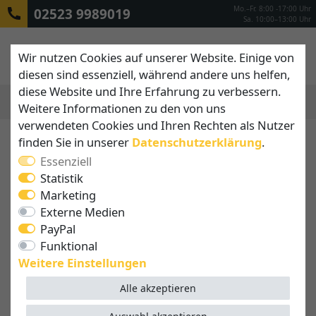
Mo.–Fr. 8:00 -17:00 Uhr
02523 9989019
Sa. 10:00–13:00 Uhr
Wir nutzen Cookies auf unserer Website. Einige von
diesen sind essenziell, während andere uns helfen,
diese Website und Ihre Erfahrung zu verbessern.
Weitere Informationen zu den von uns
MENÜ
verwendeten Cookies und Ihren Rechten als Nutzer
finden Sie in unserer
Daten­schutz­erklärung
.
SCHIRMSTÄNDER &
Essenziell
BODENHÜLSEN
Statistik
Sichere Befestigungslösungen auch für
Marketing
große Sonnenschirme
Externe Medien
PayPal
Egal ob Sie einen mobilen Plattenständer, eine
Funktional
Bodenhülse oder einen hochwertigen
Weitere Einstellungen
Gabionenständer für Ihren Sonnenschirm suchen,
bei uns werden Sie fündig.
Alle akzeptieren
Die nebenstehende Tabelle gibt Ihnen eine