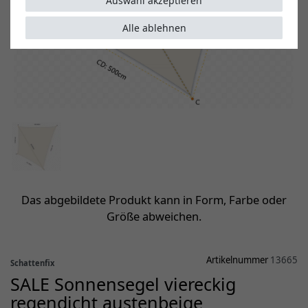
Auswahl akzeptieren
Alle ablehnen
Das abgebildete Produkt kann in Form, Farbe oder
Größe abweichen.
Artikelnummer
13665
Schattenfix
SALE Sonnensegel viereckig
regendicht austenbeige