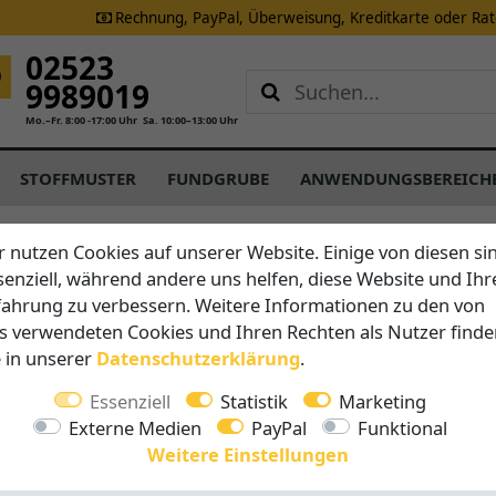
Rechnung, PayPal, Überweisung, Kreditkarte oder Ra
02523
9989019
Mo.–Fr. 8:00 -17:00 Uhr
Sa. 10:00–13:00 Uhr
STOFFMUSTER
FUNDGRUBE
ANWENDUNGSBEREICH
r nutzen Cookies auf unserer Website. Einige von diesen si
senziell, während andere uns helfen, diese Website und Ihr
fahrung zu verbessern. Weitere Informationen zu den von
 senden Sie es ab, um Ihren Widerruf zu erklären. Bitte ge
s verwendeten Cookies und Ihren Rechten als Nutzer finde
 wir Sie eindeutig zuordnen können.
e in unserer
Daten­schutz­erklärung
.
kte
, insbesondere Markisen, Sonnenschirme und Sonnens
Essenziell
Statistik
Marketing
Externe Medien
PayPal
Funktional
Weitere Einstellungen