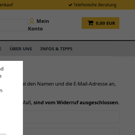
tenkauf
Telefonische Beratung
Mein
0,00 EUR
Konto
E
ÜBER UNS
INFOS & TIPPS
nd
e
ben Sie dabei den Namen und die E-Mail-Adresse an,
n
egel nach Maß,
sind vom Widerruf ausgeschlossen
.