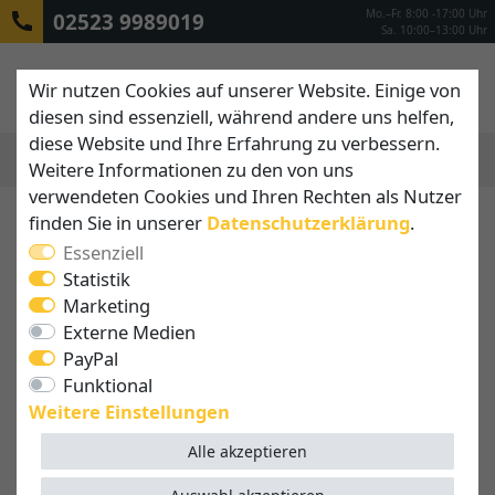
Mo.–Fr. 8:00 -17:00 Uhr
02523 9989019
Sa. 10:00–13:00 Uhr
Wir nutzen Cookies auf unserer Website. Einige von
diesen sind essenziell, während andere uns helfen,
diese Website und Ihre Erfahrung zu verbessern.
Weitere Informationen zu den von uns
MENÜ
verwendeten Cookies und Ihren Rechten als Nutzer
finden Sie in unserer
Daten­schutz­erklärung
.
Individuelle Anfertigung
Essenziell
von Sonnenschirmen,
Statistik
Markisen und Sonnensegeln
Marketing
nach Maß
Externe Medien
PayPal
Verwirklichen Sie Ihren ganz persönlichen
Funktional
Sonnenschutz: Wählen Sie aus einer Vielzahl an
Weitere Einstellungen
Größen, Formen und Farben, die sich perfekt an Ihre
Wünsche und Gegebenheiten anpassen. Ob
Alle akzeptieren
leuchtende Farbtöne, dezente Designs oder