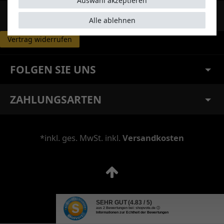
Auswahl akzeptieren
RECHTLICHES
Alle ablehnen
Vertrag widerrufen
FOLGEN SIE UNS
ZAHLUNGSARTEN
*inkl. ges. MwSt. inkl.
Versandkosten
SEHR GUT
(4.83 / 5)
aus
2
Bewertungen bei: shopvote.de ⓘ
Informationen zur Echtheit der Bewertungen