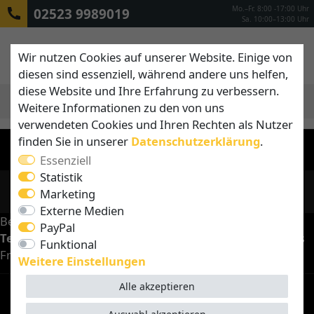
Mo.–Fr. 8:00 -17:00 Uhr
02523 9989019
Sa. 10:00–13:00 Uhr
Wir nutzen Cookies auf unserer Website. Einige von
diesen sind essenziell, während andere uns helfen,
diese Website und Ihre Erfahrung zu verbessern.
Weitere Informationen zu den von uns
MENÜ
verwendeten Cookies und Ihren Rechten als Nutzer
finden Sie in unserer
Daten­schutz­erklärung
.
KATEGORIEN
Essenziell
Statistik
KONTAKT
Marketing
Externe Medien
Beratungen in unserer Ausstellung sind
nur nach
PayPal
Terminvereinbarung
und ausschließlich von Montag bis
Funktional
Freitag möglich.
Weitere Einstellungen
Alle akzeptieren
HÄUFIG GESTELLTE FRAGEN