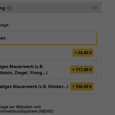
ung
4/8
tage
ken
+ 24,00 €
iges Mauerwerk (z.B.
+ 117,00 €
stein, Ziegel, Ytong...)
liges Mauerwerk (z.B. Klinker...)
+ 156,00 €
age an Wänden mit
mverbundsystem (WDVS)