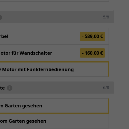
5/8
bel
- 589,00 €
otor für Wandschalter
- 160,00 €
O Motor mit Funkfernbedienung
te
6/8
om Garten gesehen
vom Garten gesehen