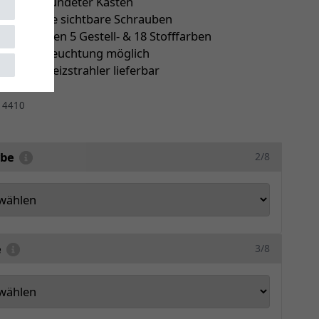
er abgerundeter Kasten
latten ohne sichtbare Schrauben
ie zwischen 5 Gestell- & 18 Stofffarben
le LED-Beleuchtung möglich
ch mit Heizstrahler lieferbar
r
4410
rbe
2/8
e
3/8