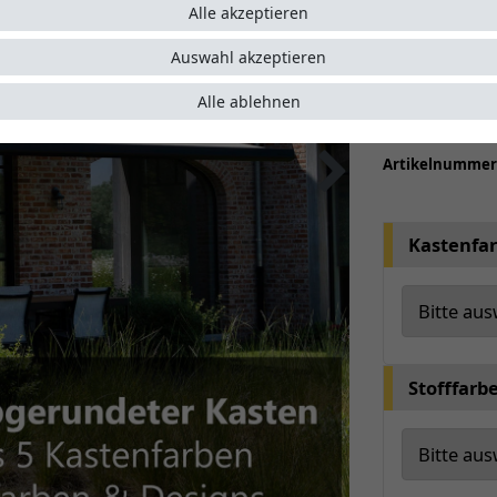
kompakt
Alle akzeptieren
Seitenp
Wählen S
Auswahl akzeptieren
optiona
Alle ablehnen
Auf Wuns
Artikelnumme
Kastenfa
Stofffarb