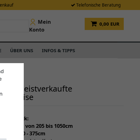
tenkauf
Telefonische Beratung
Mein
0,00 EUR
Konto
E
ÜBER UNS
INFOS & TIPPS
nd
e
sere meistverkaufte
n
enmarkise
einen Blick:
individuell von 205 bis 1050cm
(Tiefe) 150 - 375cm