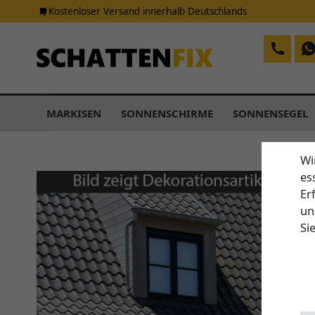
Kostenloser Versand innerhalb Deutschlands
MARKISEN
SONNENSCHIRME
SONNENSEGEL
Wi
es
Er
un
Si