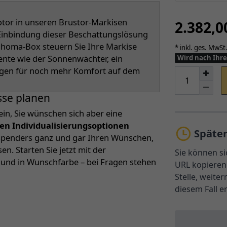
or in unseren Brustor-Markisen
2.382,
r Einbindung dieser Beschattungslösung
Tahoma-Box steuern Sie Ihre Markise
* inkl. ges. MwSt.
ente wie der Sonnenwächter, ein
Wird nach Ihre
rgen für noch mehr Komfort auf dem
sse planen
ein, Sie wünschen sich aber eine
len Individualisierungsoptionen
Späte
nspenders ganz und gar Ihren Wünschen,
. Starten Sie jetzt mit der
Sie können si
n und in Wunschfarbe – bei Fragen stehen
URL kopieren 
Stelle, weite
diesem Fall e