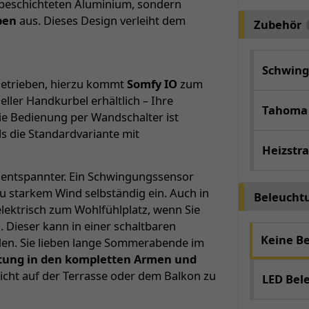
erbeschichteten Aluminium, sondern
ben
aus. Dieses Design verleiht dem
Zubehör
Schwing
ngetrieben, hierzu kommt
Somfy IO
zum
neller Handkurbel erhältlich – Ihre
Tahoma
ie Bedienung per Wandschalter ist
ls die Standardvariante mit
Heizstra
 entspannter. Ein Schwingungssensor
u starkem Wind selbständig ein. Auch in
Beleucht
elektrisch zum Wohlfühlplatz, wenn Sie
. Dieser kann in einer schaltbaren
Keine B
en. Sie lieben lange Sommerabende im
htung in den kompletten Armen und
cht auf der Terrasse oder dem Balkon zu
LED Bel