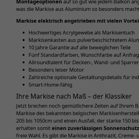
Montageoptionen
auf so gut wie jedem Balkon ang
was die Markise aus Aluminium so besonders macht
Markise elektrisch angetrieben mit vielen Vortei
Hochwertiges Acrylgewebe als Markisentuch
Markisenkasten aus pulverbeschichtetem Alum
10 Jahre Garantie auf alle beweglichen Teile
Fünf Standardfarben, Wunschfarbe auf Anfra
Allroundtalent für Decken-, Wand- und Sparr
Besonders leiser Motor
Zahlreiche optionale Gestaltungsdetails für in
Smart-Home-fähig
Ihre Markise nach Maß – der Klassiker
Jetzt brechen noch gemütlichere Zeiten auf Ihrem Ba
Markise des bekannten belgischen Markisenherstelle
205 bis 1050cm und einen Ausfall, der starke 150 bi
erhalten somit
einen zuverlässigen Sonnenschut
freie Wahl. Es gibt die Markise in Anthrazit, Creme- 