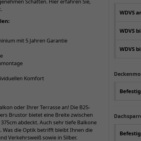
enehmen Schatten. Hier erfahren Sie,
.
WDVS an
len:
WDVS b
inium mit 5 Jahren Garantie
WDVS b
ge
enmontage
Deckenmo
dividuellen Komfort
Befesti
lkon oder Ihrer Terrasse an! Die B25-
rs Brustor bietet eine Breite zwischen
Dachspar
s 375cm abdeckt. Auch sehr tiefe Balkone
z
. Was die Optik betrifft bleibt Ihnen die
Befestig
und Verkehrsweiß sowie in Silber.