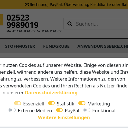
Rechnung, PayPal, Überweisung, Kreditkarte oder Ra
02523
9989019
Mo.–Fr. 8:00 -17:00 Uhr
Sa. 10:00–13:00 Uhr
STOFFMUSTER
FUNDGRUBE
ANWENDUNGSBEREICH
r nutzen Cookies auf unserer Website. Einige von diesen si
senziell, während andere uns helfen, diese Website und Ihr
Brustor
fahrung zu verbessern. Weitere Informationen zu den von
B25 - Un
s verwendeten Cookies und Ihren Rechten als Nutzer finde
Kassett
e in unserer
Daten­schutz­erklärung
.
Essenziell
Statistik
Marketing
Vorteile auf 
Externe Medien
PayPal
Funktional
Breite 
Weitere Einstellungen
Ausfall 