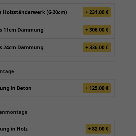
 Holzständerwerk (6-20cm)
+ 231,00 €
is 11cm Dämmung
+ 306,00 €
is 24cm Dämmung
+ 336,00 €
ntage
gung in Beton
+ 125,00 €
renmontage
ung in Holz
+ 82,00 €