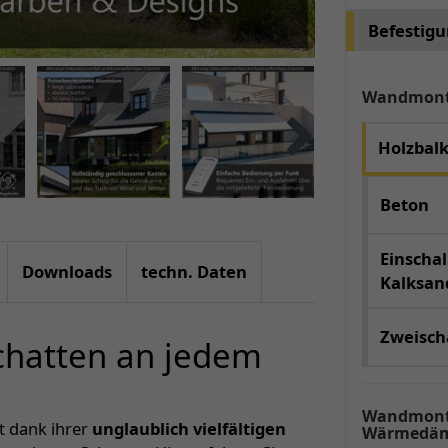
Befestig
Wandmon
Holzbal
Beton
Einschal
Downloads
techn. Daten
Kalksand
Zweischa
Schatten an jedem
Wandmont
rt dank ihrer
unglaublich vielfältigen
Wärmedäm