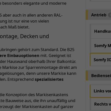
ine besonders elegante und moderne
Antrieb
5 aber auch in allen anderen RAL-
ng ist nur eine von vielen
nach Maß bietet.
Handkur
montage, Decken und
Somfy M
ubringen gehört zum Standard. Die B25
ere Einbauoptionen
mit. Geeignet ist
Somfy I
der Hauswand oberhalb Ihrer Balkontür.
se Markise zur Sparrenmontage direkt am
tagelösungen, denn unsere Markise kann
Bediensei
rden. Entsprechend
spezialisiertes
Links v
ie Konzeption des Markisenkastens
e Bauweise aus, die ihn unauffällig und
Rechts 
erzeugt der Markisenkasten auf ganzer