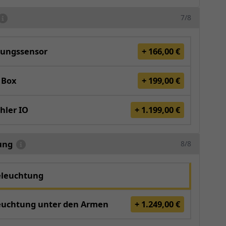
7/8
ungssensor
+ 166,00 €
 Box
+ 199,00 €
hler IO
+ 1.199,00 €
ung
8/8
eleuchtung
euchtung unter den Armen
+ 1.249,00 €