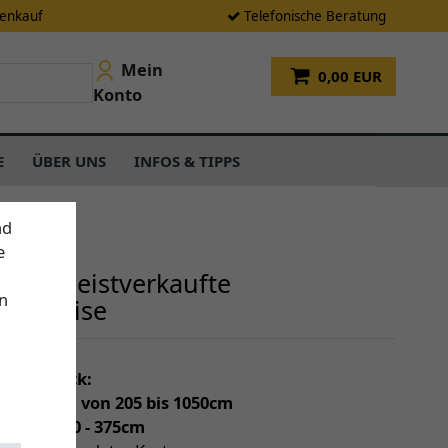
tenkauf
Telefonische Beratung
Mein
0,00 EUR
Konto
E
ÜBER UNS
INFOS & TIPPS
nd
e
sere meistverkaufte
n
enmarkise
einen Blick:
individuell von 205 bis 1050cm
(Tiefe) 150 - 375cm