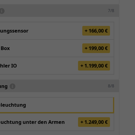
7/8
ungssensor
+ 166,00 €
 Box
+ 199,00 €
hler IO
+ 1.199,00 €
ung
8/8
eleuchtung
euchtung unter den Armen
+ 1.249,00 €