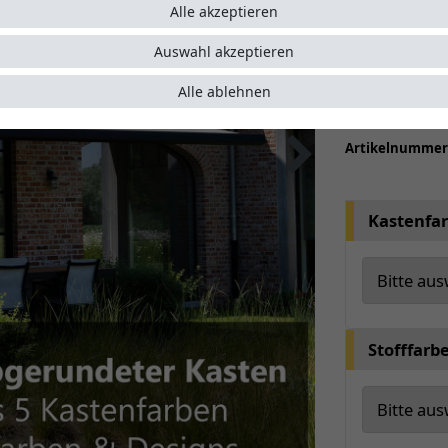
kompakt
Alle akzeptieren
Seitenp
Wählen S
Auswahl akzeptieren
optiona
Alle ablehnen
Auf Wuns
Artikelnumme
Kastenfa
Stofffarb