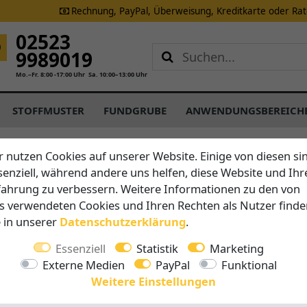
Rechnung, PayPal, Überweisung, Kreditkarte oder Ra
02523
9989019
Mo.–Fr. 8:00 -17:00 Uhr
Sa. 10:00–13:00 Uhr
STOFFMUSTER
FUNDGRUBE
ANWENDUNGSBEREICH
r nutzen Cookies auf unserer Website. Einige von diesen si
senziell, während andere uns helfen, diese Website und Ihr
Brustor
fahrung zu verbessern. Weitere Informationen zu den von
B25 - Un
s verwendeten Cookies und Ihren Rechten als Nutzer finde
Kassett
e in unserer
Daten­schutz­erklärung
.
Essenziell
Statistik
Marketing
Vorteile auf 
Externe Medien
PayPal
Funktional
Breite 
Weitere Einstellungen
Ausfall 