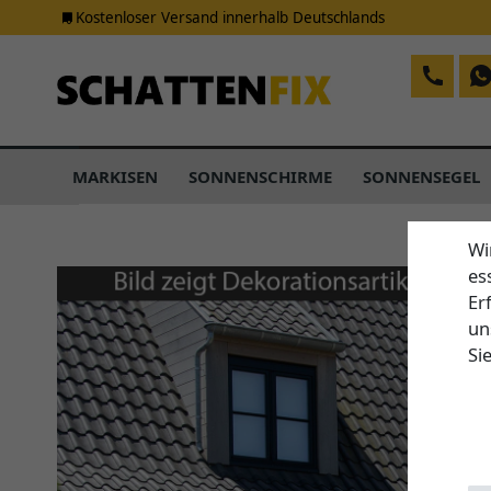
Kostenloser Versand innerhalb Deutschlands
MARKISEN
SONNENSCHIRME
SONNENSEGEL
Wi
es
Er
un
Si