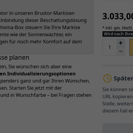
or in unseren Brustor-Markisen
3.033,
r Einbindung dieser Beschattungslösung
Tahoma-Box steuern Sie Ihre Markise
* inkl. ges. MwSt.
ente wie der Sonnenwächter, ein
Wird nach Ihre
rgen für noch mehr Komfort auf dem
sse planen
ein, Sie wünschen sich aber eine
len Individualisierungsoptionen
Späte
nspenders ganz und gar Ihren Wünschen,
. Starten Sie jetzt mit der
Sie können si
n und in Wunschfarbe – bei Fragen stehen
URL kopieren 
Stelle, weite
diesem Fall e