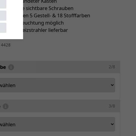
er abgerundeter Kasten
latten ohne sichtbare Schrauben
ie zwischen 5 Gestell- & 18 Stofffarben
le LED-Beleuchtung möglich
ch mit Heizstrahler lieferbar
r
4428
rbe
2/8
e
3/8