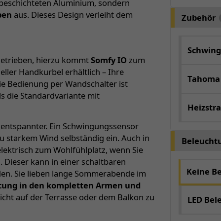
erbeschichteten Aluminium, sondern
ben
aus. Dieses Design verleiht dem
Zubehör
Schwing
ngetrieben, hierzu kommt
Somfy IO
zum
neller Handkurbel erhältlich – Ihre
Tahoma
ie Bedienung per Wandschalter ist
ls die Standardvariante mit
Heizstra
 entspannter. Ein Schwingungssensor
u starkem Wind selbständig ein. Auch in
Beleucht
elektrisch zum Wohlfühlplatz, wenn Sie
. Dieser kann in einer schaltbaren
Keine B
en. Sie lieben lange Sommerabende im
htung in den kompletten Armen und
cht auf der Terrasse oder dem Balkon zu
LED Bel