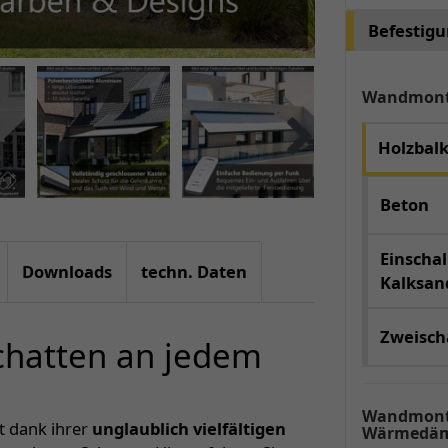
Befestig
Wandmon
Holzbal
Beton
Einschal
Downloads
techn. Daten
Kalksand
Zweischa
Schatten an jedem
Wandmont
rt dank ihrer
unglaublich vielfältigen
Wärmedäm