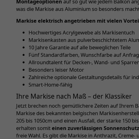
Montageoptionen
auf so gut wie jedem Balkon ang
was die Markise aus Aluminium so besonders macht
Markise elektrisch angetrieben mit vielen Vortei
Hochwertiges Acrylgewebe als Markisentuch
Markisenkasten aus pulverbeschichtetem Alum
10 Jahre Garantie auf alle beweglichen Teile
Fünf Standardfarben, Wunschfarbe auf Anfra
Allroundtalent für Decken-, Wand- und Sparr
Besonders leiser Motor
Zahlreiche optionale Gestaltungsdetails für in
Smart-Home-fähig
Ihre Markise nach Maß – der Klassiker
Jetzt brechen noch gemütlichere Zeiten auf Ihrem Ba
Markise des bekannten belgischen Markisenherstelle
205 bis 1050cm und einen Ausfall, der starke 150 bi
erhalten somit
einen zuverlässigen Sonnenschut
freie Wahl. Es gibt die Markise in Anthrazit, Creme- 