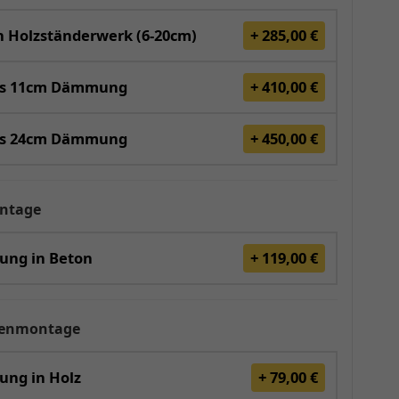
 Holzständerwerk (6-20cm)
+ 285,00 €
is 11cm Dämmung
+ 410,00 €
is 24cm Dämmung
+ 450,00 €
ntage
gung in Beton
+ 119,00 €
renmontage
ung in Holz
+ 79,00 €