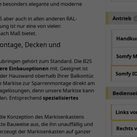
ine besonders elegante und moderne
Antrieb
5 aber auch in allen anderen RAL-
ng ist nur eine von vielen
nach Maß bietet.
Handkur
montage, Decken und
Somfy M
ubringen gehört zum Standard. Die B25
ere Einbauoptionen
mit. Geeignet ist
Somfy I
der Hauswand oberhalb Ihrer Balkontür.
se Markise zur Sparrenmontage direkt am
tagelösungen, denn unsere Markise kann
Bediensei
rden. Entsprechend
spezialisiertes
Links v
ie Konzeption des Markisenkastens
e Bauweise aus, die ihn unauffällig und
Rechts 
erzeugt der Markisenkasten auf ganzer