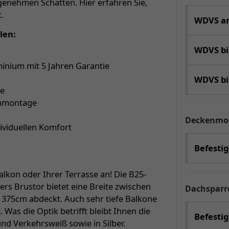
enehmen Schatten. Hier erfahren Sie,
.
WDVS an
len:
WDVS b
inium mit 5 Jahren Garantie
WDVS b
ge
enmontage
Deckenmo
dividuellen Komfort
Befesti
lkon oder Ihrer Terrasse an! Die B25-
rs Brustor bietet eine Breite zwischen
Dachspar
s 375cm abdeckt. Auch sehr tiefe Balkone
z
. Was die Optik betrifft bleibt Ihnen die
Befestig
und Verkehrsweiß sowie in Silber.