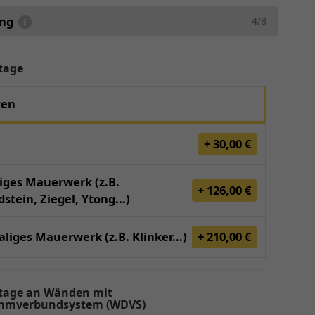
ung
4/8
tage
ken
+ 30,00 €
iges Mauerwerk (z.B.
+ 126,00 €
stein, Ziegel, Ytong...)
liges Mauerwerk (z.B. Klinker...)
+ 210,00 €
age an Wänden mit
mverbundsystem (WDVS)