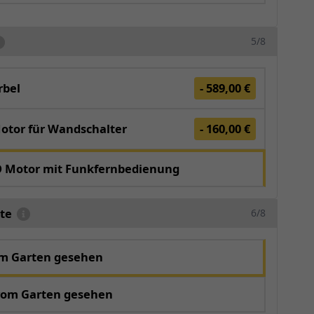
5/8
bel
- 589,00 €
otor für Wandschalter
- 160,00 €
O Motor mit Funkfernbedienung
te
6/8
om Garten gesehen
vom Garten gesehen