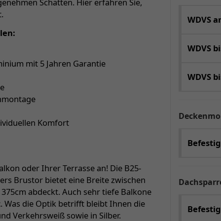
enehmen Schatten. Hier erfahren Sie,
.
WDVS an
len:
WDVS b
inium mit 5 Jahren Garantie
WDVS b
ge
enmontage
Deckenmo
dividuellen Komfort
Befesti
lkon oder Ihrer Terrasse an! Die B25-
rs Brustor bietet eine Breite zwischen
Dachspar
s 375cm abdeckt. Auch sehr tiefe Balkone
z
. Was die Optik betrifft bleibt Ihnen die
Befestig
und Verkehrsweiß sowie in Silber.