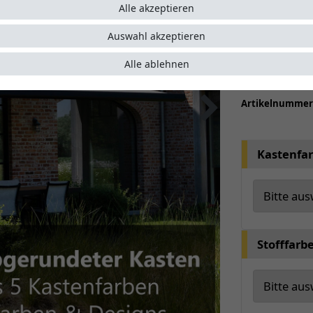
kompakt
Alle akzeptieren
Seitenp
Wählen S
Auswahl akzeptieren
optiona
Alle ablehnen
Auf Wuns
Artikelnumme
Kastenfa
Stofffarb