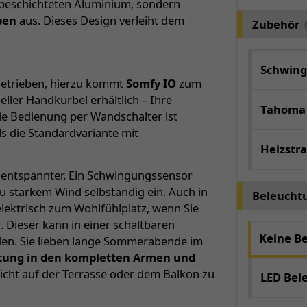
erbeschichteten Aluminium, sondern
ben
aus. Dieses Design verleiht dem
Zubehör
Schwing
ngetrieben, hierzu kommt
Somfy IO
zum
neller Handkurbel erhältlich – Ihre
Tahoma
ie Bedienung per Wandschalter ist
ls die Standardvariante mit
Heizstra
 entspannter. Ein Schwingungssensor
u starkem Wind selbständig ein. Auch in
Beleucht
elektrisch zum Wohlfühlplatz, wenn Sie
. Dieser kann in einer schaltbaren
Keine B
en. Sie lieben lange Sommerabende im
htung in den kompletten Armen und
cht auf der Terrasse oder dem Balkon zu
LED Bel