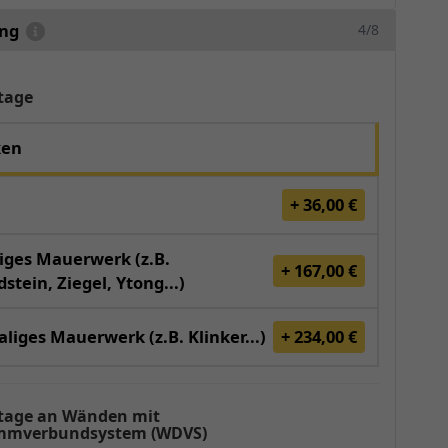
ung
4/8
tage
ken
+ 36,00 €
iges Mauerwerk (z.B.
+ 167,00 €
stein, Ziegel, Ytong...)
liges Mauerwerk (z.B. Klinker...)
+ 234,00 €
age an Wänden mit
mverbundsystem (WDVS)