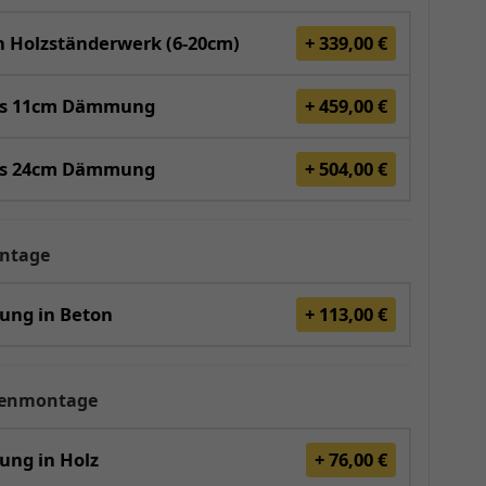
 Holzständerwerk (6-20cm)
+ 339,00 €
is 11cm Dämmung
+ 459,00 €
is 24cm Dämmung
+ 504,00 €
ntage
gung in Beton
+ 113,00 €
renmontage
ung in Holz
+ 76,00 €