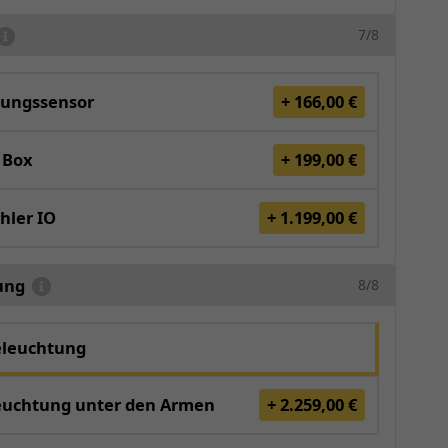
7/8
ungssensor
+ 166,00 €
 Box
+ 199,00 €
hler IO
+ 1.199,00 €
ung
8/8
eleuchtung
euchtung unter den Armen
+ 2.259,00 €