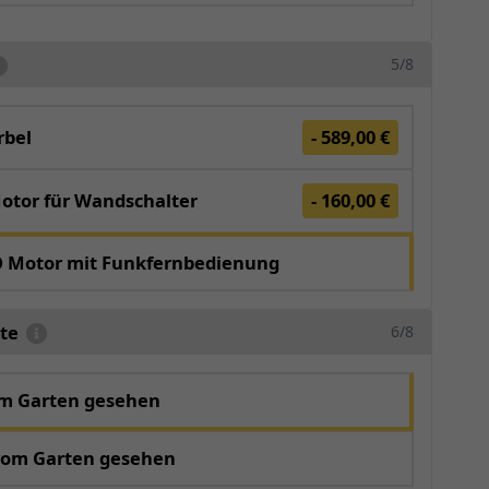
5/8
bel
- 589,00 €
otor für Wandschalter
- 160,00 €
O Motor mit Funkfernbedienung
te
6/8
om Garten gesehen
vom Garten gesehen