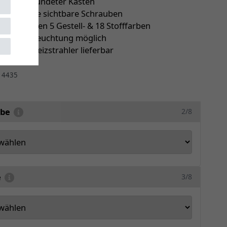
er abgerundeter Kasten
latten ohne sichtbare Schrauben
ie zwischen 5 Gestell- & 18 Stofffarben
le LED-Beleuchtung möglich
ch mit Heizstrahler lieferbar
r
4435
rbe
2/8
e
3/8