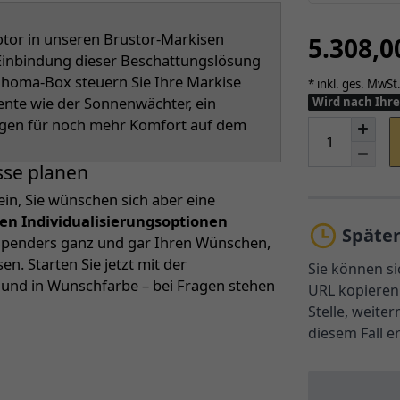
or in unseren Brustor-Markisen
5.308,
r Einbindung dieser Beschattungslösung
Tahoma-Box steuern Sie Ihre Markise
* inkl. ges. MwSt.
ente wie der Sonnenwächter, ein
Wird nach Ihre
rgen für noch mehr Komfort auf dem
sse planen
ein, Sie wünschen sich aber eine
len Individualisierungsoptionen
Späte
nspenders ganz und gar Ihren Wünschen,
. Starten Sie jetzt mit der
Sie können si
n und in Wunschfarbe – bei Fragen stehen
URL kopieren 
Stelle, weite
diesem Fall e