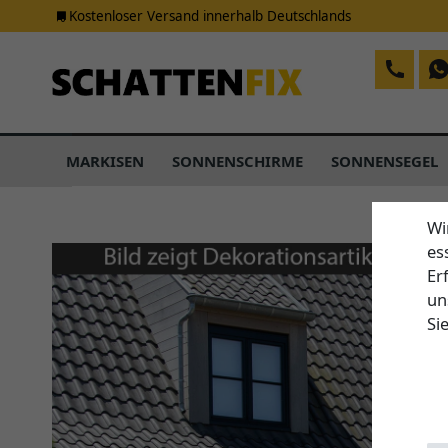
Kostenloser Versand innerhalb Deutschlands
MARKISEN
SONNENSCHIRME
SONNENSEGEL
Wi
es
Er
un
Si