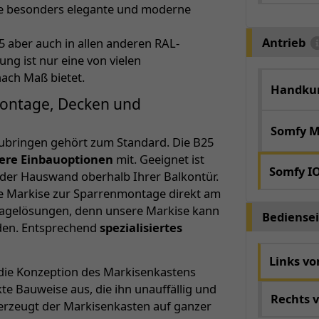
ine besonders elegante und moderne
Antrieb
5 aber auch in allen anderen RAL-
ng ist nur eine von vielen
nach Maß bietet.
Handkur
montage, Decken und
Somfy M
ubringen gehört zum Standard. Die B25
ere Einbauoptionen
mit. Geeignet ist
Somfy I
der Hauswand oberhalb Ihrer Balkontür.
se Markise zur Sparrenmontage direkt am
tagelösungen, denn unsere Markise kann
Bediensei
rden. Entsprechend
spezialisiertes
Links v
ie Konzeption des Markisenkastens
e Bauweise aus, die ihn unauffällig und
Rechts 
erzeugt der Markisenkasten auf ganzer