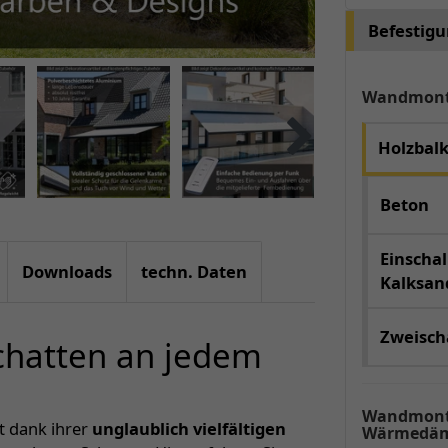
Befestig
Wandmon
Holzbal
Beton
Einschal
Downloads
techn. Daten
Kalksand
Zweischa
Schatten an jedem
Wandmont
rt dank ihrer
unglaublich vielfältigen
Wärmedäm