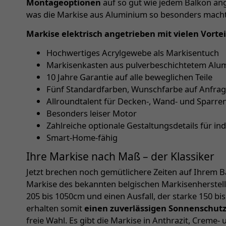
Montageoptionen
auf so gut wie jedem Balkon ang
was die Markise aus Aluminium so besonders macht
Markise elektrisch angetrieben mit vielen Vortei
Hochwertiges Acrylgewebe als Markisentuch
Markisenkasten aus pulverbeschichtetem Alum
10 Jahre Garantie auf alle beweglichen Teile
Fünf Standardfarben, Wunschfarbe auf Anfra
Allroundtalent für Decken-, Wand- und Sparr
Besonders leiser Motor
Zahlreiche optionale Gestaltungsdetails für in
Smart-Home-fähig
Ihre Markise nach Maß – der Klassiker
Jetzt brechen noch gemütlichere Zeiten auf Ihrem Ba
Markise des bekannten belgischen Markisenherstelle
205 bis 1050cm und einen Ausfall, der starke 150 bi
erhalten somit
einen zuverlässigen Sonnenschut
freie Wahl. Es gibt die Markise in Anthrazit, Creme- 