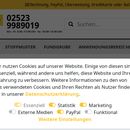
Rechnung, PayPal, Überweisung, Kreditkarte oder Ra
02523
9989019
Mo.–Fr. 8:00 -17:00 Uhr
Sa. 10:00–13:00 Uhr
STOFFMUSTER
FUNDGRUBE
ANWENDUNGSBEREICH
r nutzen Cookies auf unserer Website. Einige von diesen si
senziell, während andere uns helfen, diese Website und Ihr
Brustor
fahrung zu verbessern. Weitere Informationen zu den von
B25 - Un
s verwendeten Cookies und Ihren Rechten als Nutzer finde
Kassett
e in unserer
Daten­schutz­erklärung
.
Essenziell
Statistik
Marketing
Vorteile auf 
Externe Medien
PayPal
Funktional
Breite 
Weitere Einstellungen
Ausfall 