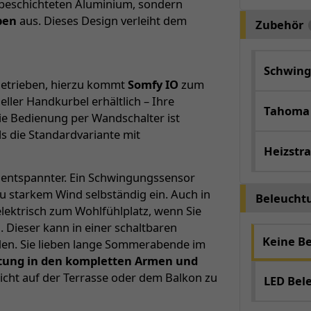
erbeschichteten Aluminium, sondern
ben
aus. Dieses Design verleiht dem
Zubehör
Schwing
ngetrieben, hierzu kommt
Somfy IO
zum
neller Handkurbel erhältlich – Ihre
Tahoma
ie Bedienung per Wandschalter ist
ls die Standardvariante mit
Heizstra
 entspannter. Ein Schwingungssensor
u starkem Wind selbständig ein. Auch in
Beleucht
elektrisch zum Wohlfühlplatz, wenn Sie
. Dieser kann in einer schaltbaren
Keine B
en. Sie lieben lange Sommerabende im
htung in den kompletten Armen und
cht auf der Terrasse oder dem Balkon zu
LED Bel