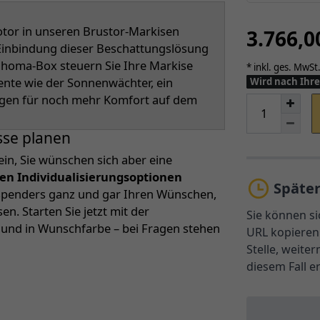
or in unseren Brustor-Markisen
3.766,
r Einbindung dieser Beschattungslösung
Tahoma-Box steuern Sie Ihre Markise
* inkl. ges. MwSt.
ente wie der Sonnenwächter, ein
Wird nach Ihre
rgen für noch mehr Komfort auf dem
sse planen
ein, Sie wünschen sich aber eine
len Individualisierungsoptionen
Späte
nspenders ganz und gar Ihren Wünschen,
. Starten Sie jetzt mit der
Sie können si
n und in Wunschfarbe – bei Fragen stehen
URL kopieren 
Stelle, weite
diesem Fall e