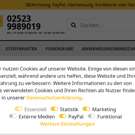
Rechnung, PayPal, Überweisung, Kreditkarte oder Ra
02523
9989019
Mo.–Fr. 8:00 -17:00 Uhr
Sa. 10:00–13:00 Uhr
STOFFMUSTER
FUNDGRUBE
ANWENDUNGSBEREICH
r nutzen Cookies auf unserer Website. Einige von diesen si
senziell, während andere uns helfen, diese Website und Ihr
Brustor
fahrung zu verbessern. Weitere Informationen zu den von
B25 - Un
s verwendeten Cookies und Ihren Rechten als Nutzer finde
Kassett
e in unserer
Daten­schutz­erklärung
.
Essenziell
Statistik
Marketing
Vorteile auf 
Externe Medien
PayPal
Funktional
Breite 
Weitere Einstellungen
Ausfall 