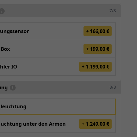
7/8
ungssensor
+ 166,00 €
 Box
+ 199,00 €
hler IO
+ 1.199,00 €
ung
8/8
eleuchtung
euchtung unter den Armen
+ 1.249,00 €