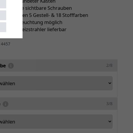
er abgerundeter Kasten
latten ohne sichtbare Schrauben
ie zwischen 5 Gestell- & 18 Stofffarben
le LED-Beleuchtung möglich
ch mit Heizstrahler lieferbar
r
4457
rbe
2/8
e
3/8