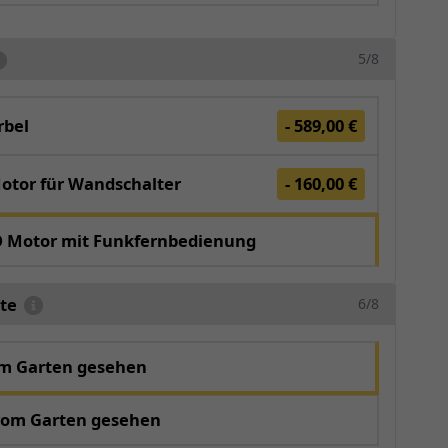
5/8
bel
- 589,00 €
otor für Wandschalter
- 160,00 €
O Motor mit Funkfernbedienung
te
6/8
om Garten gesehen
vom Garten gesehen