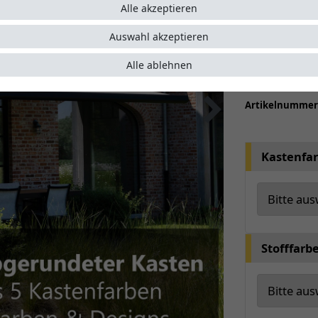
kompakt
Alle akzeptieren
Seitenp
Wählen S
Auswahl akzeptieren
optiona
Alle ablehnen
Auf Wuns
Artikelnumme
Kastenfa
Stofffarb