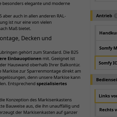
ine besonders elegante und moderne
Antrieb
5 aber auch in allen anderen RAL-
ng ist nur eine von vielen
nach Maß bietet.
Handkur
montage, Decken und
Somfy M
ubringen gehört zum Standard. Die B25
ere Einbauoptionen
mit. Geeignet ist
Somfy I
der Hauswand oberhalb Ihrer Balkontür.
se Markise zur Sparrenmontage direkt am
tagelösungen, denn unsere Markise kann
Bediensei
rden. Entsprechend
spezialisiertes
Links v
ie Konzeption des Markisenkastens
e Bauweise aus, die ihn unauffällig und
Rechts 
erzeugt der Markisenkasten auf ganzer