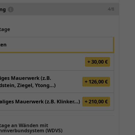
ung
4/8
tage
ken
+ 30,00 €
iges Mauerwerk (z.B.
+ 126,00 €
stein, Ziegel, Ytong...)
liges Mauerwerk (z.B. Klinker...)
+ 210,00 €
age an Wänden mit
mverbundsystem (WDVS)