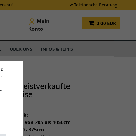
tenkauf
Telefonische Beratung
Mein
0,00 EUR
Konto
E
ÜBER UNS
INFOS & TIPPS
nd
e
sere meistverkaufte
n
enmarkise
einen Blick:
individuell von 205 bis 1050cm
(Tiefe) 150 - 375cm