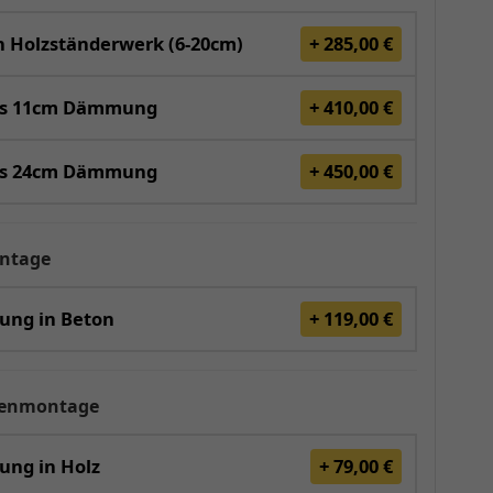
 Holzständerwerk (6-20cm)
+ 285,00 €
is 11cm Dämmung
+ 410,00 €
is 24cm Dämmung
+ 450,00 €
ntage
gung in Beton
+ 119,00 €
renmontage
ung in Holz
+ 79,00 €