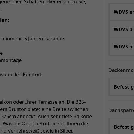
enehmen Schatten. Hier erfahren Sie,
.
WDVS an
len:
WDVS b
inium mit 5 Jahren Garantie
WDVS b
ge
enmontage
Deckenmo
dividuellen Komfort
Befesti
lkon oder Ihrer Terrasse an! Die B25-
rs Brustor bietet eine Breite zwischen
Dachspar
s 375cm abdeckt. Auch sehr tiefe Balkone
z
. Was die Optik betrifft bleibt Ihnen die
Befestig
und Verkehrsweiß sowie in Silber.