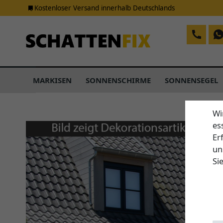
Kostenloser Versand innerhalb Deutschlands
MARKISEN
SONNENSCHIRME
SONNENSEGEL
Wi
es
Er
un
Si