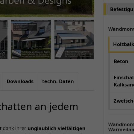
Befestig
Wandmon
Holzbal
Beton
Einschal
Downloads
techn. Daten
Kalksand
Zweischa
Schatten an jedem
Wandmont
rt dank ihrer
unglaublich vielfältigen
Wärmedäm