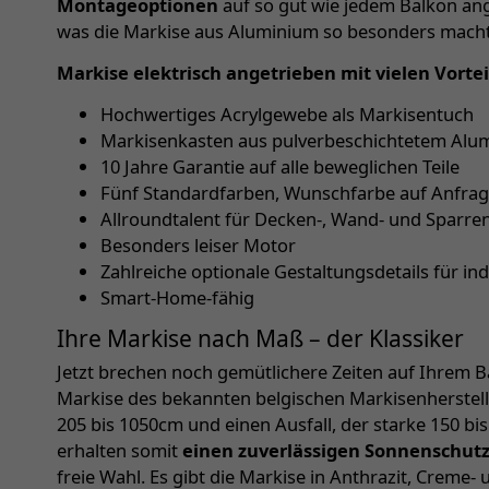
Montageoptionen
auf so gut wie jedem Balkon ang
was die Markise aus Aluminium so besonders macht
Markise elektrisch angetrieben mit vielen Vortei
Hochwertiges Acrylgewebe als Markisentuch
Markisenkasten aus pulverbeschichtetem Alum
10 Jahre Garantie auf alle beweglichen Teile
Fünf Standardfarben, Wunschfarbe auf Anfra
Allroundtalent für Decken-, Wand- und Sparr
Besonders leiser Motor
Zahlreiche optionale Gestaltungsdetails für in
Smart-Home-fähig
Ihre Markise nach Maß – der Klassiker
Jetzt brechen noch gemütlichere Zeiten auf Ihrem Ba
Markise des bekannten belgischen Markisenherstelle
205 bis 1050cm und einen Ausfall, der starke 150 bi
erhalten somit
einen zuverlässigen Sonnenschut
freie Wahl. Es gibt die Markise in Anthrazit, Creme- 