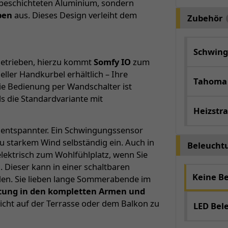
erbeschichteten Aluminium, sondern
ben
aus. Dieses Design verleiht dem
Zubehör
Schwing
ngetrieben, hierzu kommt
Somfy IO
zum
neller Handkurbel erhältlich – Ihre
Tahoma
ie Bedienung per Wandschalter ist
ls die Standardvariante mit
Heizstra
 entspannter. Ein Schwingungssensor
u starkem Wind selbständig ein. Auch in
Beleucht
elektrisch zum Wohlfühlplatz, wenn Sie
. Dieser kann in einer schaltbaren
Keine B
en. Sie lieben lange Sommerabende im
htung in den kompletten Armen und
cht auf der Terrasse oder dem Balkon zu
LED Bel