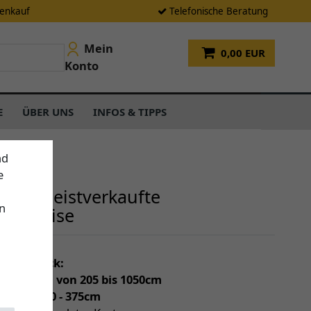
tenkauf
Telefonische Beratung
Mein
0,00 EUR
Konto
E
ÜBER UNS
INFOS & TIPPS
nd
e
sere meistverkaufte
n
enmarkise
einen Blick:
individuell von 205 bis 1050cm
(Tiefe) 150 - 375cm