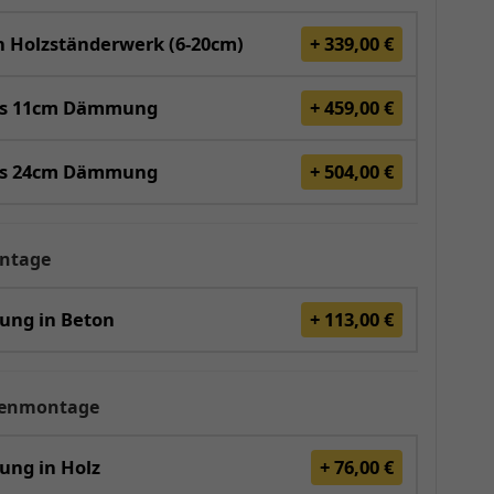
 Holzständerwerk (6-20cm)
+ 339,00 €
is 11cm Dämmung
+ 459,00 €
is 24cm Dämmung
+ 504,00 €
ntage
gung in Beton
+ 113,00 €
renmontage
ung in Holz
+ 76,00 €