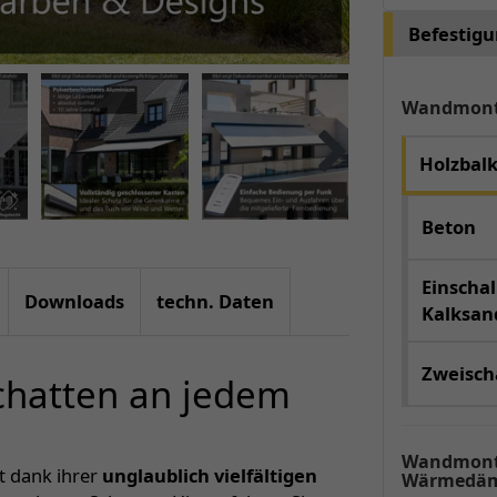
Befestig
Wandmon
Holzbal
Beton
Einschal
Downloads
techn. Daten
Kalksand
Zweischa
Schatten an jedem
Wandmont
rt dank ihrer
unglaublich vielfältigen
Wärmedäm