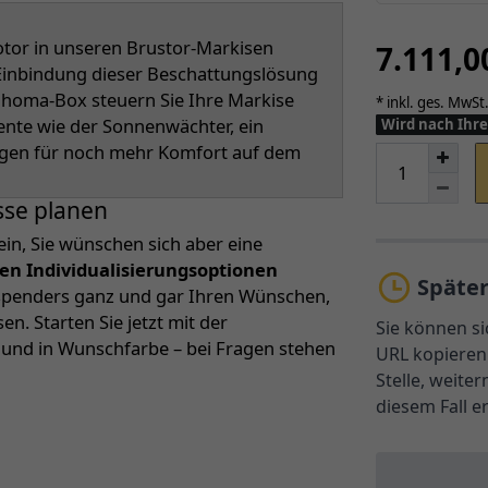
or in unseren Brustor-Markisen
7.111,
r Einbindung dieser Beschattungslösung
Tahoma-Box steuern Sie Ihre Markise
* inkl. ges. MwSt.
ente wie der Sonnenwächter, ein
Wird nach Ihre
rgen für noch mehr Komfort auf dem
sse planen
ein, Sie wünschen sich aber eine
len Individualisierungsoptionen
Späte
nspenders ganz und gar Ihren Wünschen,
. Starten Sie jetzt mit der
Sie können si
n und in Wunschfarbe – bei Fragen stehen
URL kopieren 
Stelle, weite
diesem Fall e