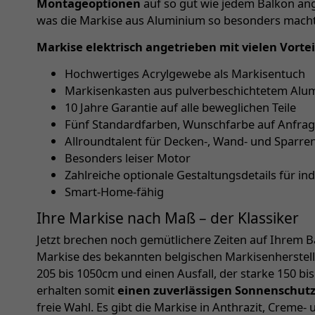
Montageoptionen
auf so gut wie jedem Balkon ang
was die Markise aus Aluminium so besonders macht
Markise elektrisch angetrieben mit vielen Vortei
Hochwertiges Acrylgewebe als Markisentuch
Markisenkasten aus pulverbeschichtetem Alum
10 Jahre Garantie auf alle beweglichen Teile
Fünf Standardfarben, Wunschfarbe auf Anfra
Allroundtalent für Decken-, Wand- und Sparr
Besonders leiser Motor
Zahlreiche optionale Gestaltungsdetails für in
Smart-Home-fähig
Ihre Markise nach Maß – der Klassiker
Jetzt brechen noch gemütlichere Zeiten auf Ihrem Ba
Markise des bekannten belgischen Markisenherstelle
205 bis 1050cm und einen Ausfall, der starke 150 bi
erhalten somit
einen zuverlässigen Sonnenschut
freie Wahl. Es gibt die Markise in Anthrazit, Creme- 