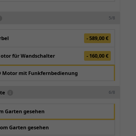
5/8
bel
- 589,00 €
otor für Wandschalter
- 160,00 €
O Motor mit Funkfernbedienung
te
6/8
om Garten gesehen
vom Garten gesehen