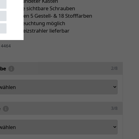
er abgerundeter Kasten
latten ohne sichtbare Schrauben
ie zwischen 5 Gestell- & 18 Stofffarben
le LED-Beleuchtung möglich
ch mit Heizstrahler lieferbar
r
4464
rbe
2/8
e
3/8