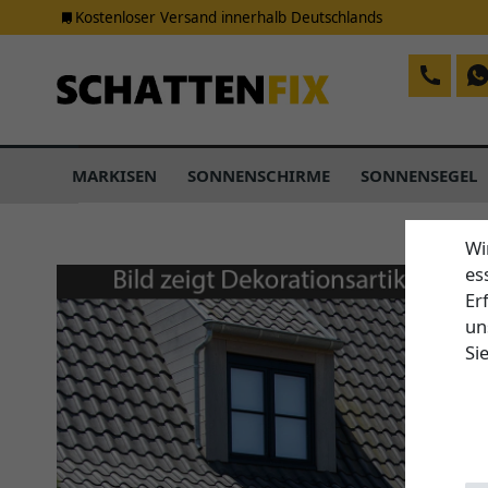
Kostenloser Versand innerhalb Deutschlands
MARKISEN
SONNENSCHIRME
SONNENSEGEL
Wi
es
Er
un
Si