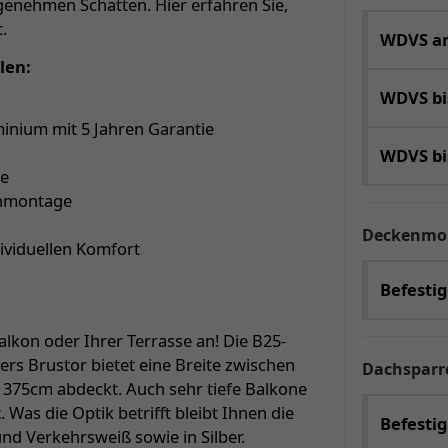
enehmen Schatten. Hier erfahren Sie,
.
WDVS an
len:
WDVS b
inium mit 5 Jahren Garantie
WDVS b
ge
enmontage
Deckenmo
dividuellen Komfort
Befesti
lkon oder Ihrer Terrasse an! Die B25-
rs Brustor bietet eine Breite zwischen
Dachspar
s 375cm abdeckt. Auch sehr tiefe Balkone
z
. Was die Optik betrifft bleibt Ihnen die
Befestig
und Verkehrsweiß sowie in Silber.