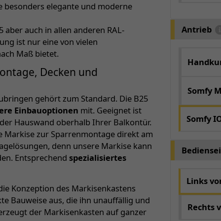
ine besonders elegante und moderne
Antrieb
5 aber auch in allen anderen RAL-
ng ist nur eine von vielen
nach Maß bietet.
Handkur
montage, Decken und
Somfy M
ubringen gehört zum Standard. Die B25
ere Einbauoptionen
mit. Geeignet ist
Somfy I
der Hauswand oberhalb Ihrer Balkontür.
se Markise zur Sparrenmontage direkt am
tagelösungen, denn unsere Markise kann
Bediensei
rden. Entsprechend
spezialisiertes
Links v
ie Konzeption des Markisenkastens
e Bauweise aus, die ihn unauffällig und
Rechts 
erzeugt der Markisenkasten auf ganzer