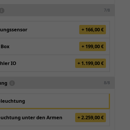
7/8
ungssensor
+ 166,00 €
 Box
+ 199,00 €
hler IO
+ 1.199,00 €
ung
8/8
eleuchtung
euchtung unter den Armen
+ 2.259,00 €