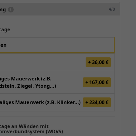
ung
4/8
tage
ken
+ 36,00 €
iges Mauerwerk (z.B.
+ 167,00 €
stein, Ziegel, Ytong...)
liges Mauerwerk (z.B. Klinker...)
+ 234,00 €
age an Wänden mit
mverbundsystem (WDVS)