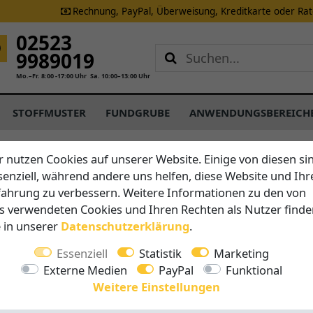
Rechnung, PayPal, Überweisung, Kreditkarte oder Ra
02523
9989019
Mo.–Fr. 8:00 -17:00 Uhr
Sa. 10:00–13:00 Uhr
STOFFMUSTER
FUNDGRUBE
ANWENDUNGSBEREICH
r nutzen Cookies auf unserer Website. Einige von diesen si
senziell, während andere uns helfen, diese Website und Ihr
Brustor
fahrung zu verbessern. Weitere Informationen zu den von
B25 - Un
s verwendeten Cookies und Ihren Rechten als Nutzer finde
Kassett
e in unserer
Daten­schutz­erklärung
.
Essenziell
Statistik
Marketing
Vorteile auf 
Externe Medien
PayPal
Funktional
Breite 
Weitere Einstellungen
Ausfall 