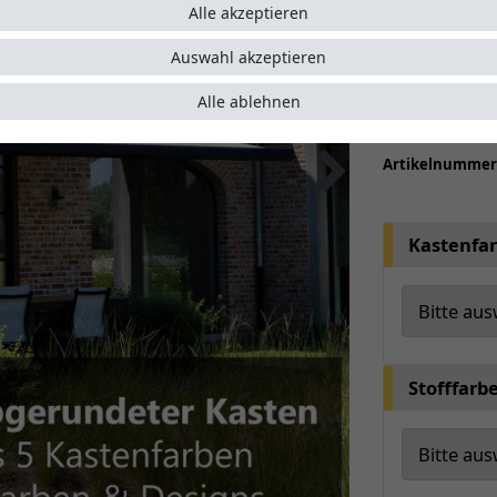
kompakt
Alle akzeptieren
Seitenp
Wählen S
Auswahl akzeptieren
optiona
Alle ablehnen
Auf Wuns
Artikelnumme
Kastenfa
Stofffarb