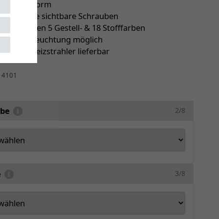
 eckige Form
latten ohne sichtbare Schrauben
ie zwischen 5 Gestell- & 18 Stofffarben
le LED-Beleuchtung möglich
ch mit Heizstrahler lieferbar
r
4101
rbe
2/8
e
3/8