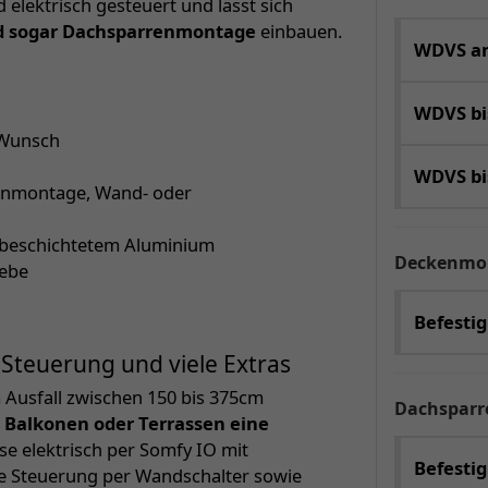
elektrisch gesteuert und lässt sich
nd sogar Dachsparrenmontage
einbauen.
WDVS an
WDVS b
 Wunsch
WDVS b
kenmontage, Wand- oder
rbeschichtetem Aluminium
Deckenmo
webe
Befesti
Steuerung und viele Extras
 Ausfall zwischen 150 bis 375cm
Dachspar
 Balkonen oder Terrassen eine
se elektrisch per Somfy IO mit
Befestig
ne Steuerung per Wandschalter sowie