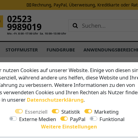
Rechnung, PayPal, Überweisung, Kreditkarte oder Ra
02523
9989019
Mo.–Fr. 8:00 -17:00 Uhr
Sa. 10:00–13:00 Uhr
STOFFMUSTER
FUNDGRUBE
ANWENDUNGSBEREICH
r nutzen Cookies auf unserer Website. Einige von diesen si
senziell, während andere uns helfen, diese Website und Ihr
Brustor
fahrung zu verbessern. Weitere Informationen zu den von
B27 - M
s verwendeten Cookies und Ihren Rechten als Nutzer finde
geradlin
e in unserer
Daten­schutz­erklärung
.
Essenziell
Statistik
Marketing
Vorteile au
Externe Medien
PayPal
Funktional
Breite 
Weitere Einstellungen
Ausfall 