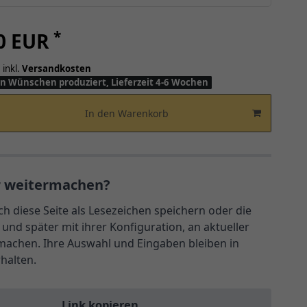
*
00 EUR
 inkl.
Versandkosten
n Wünschen produziert, Lieferzeit 4-6 Wochen
In den Warenkorb
r weitermachen?
ch diese Seite als Lesezeichen speichern oder die
und später mit ihrer Konfiguration, an aktueller
rmachen. Ihre Auswahl und Eingaben bleiben in
rhalten.
Link kopieren