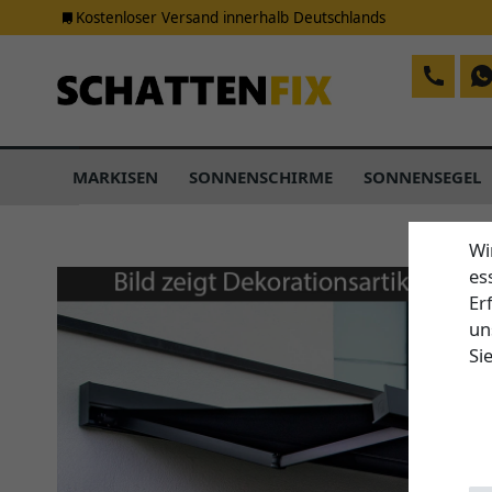
Kostenloser Versand innerhalb Deutschlands
MARKISEN
SONNENSCHIRME
SONNENSEGEL
Wi
es
Er
un
Si