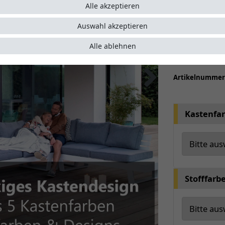
moderne
Alle akzeptieren
Seitenp
Auswahl akzeptieren
Wählen S
optiona
Alle ablehnen
Auf Wuns
Artikelnumme
Kastenfa
Stofffarb