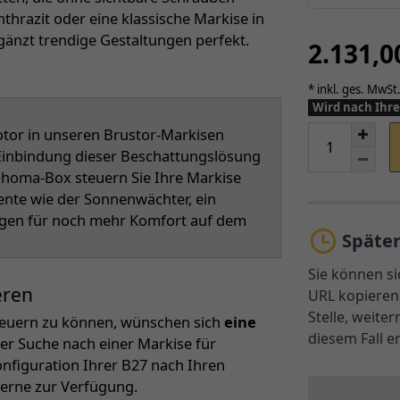
thrazit oder eine klassische Markise in
gänzt trendige Gestaltungen perfekt.
2.131,
* inkl. ges. MwSt.
Wird nach Ihre
or in unseren Brustor-Markisen
r Einbindung dieser Beschattungslösung
Tahoma-Box steuern Sie Ihre Markise
ente wie der Sonnenwächter, ein
rgen für noch mehr Komfort auf dem
Späte
Sie können si
eren
URL kopieren 
Stelle, weite
steuern zu können, wünschen sich
eine
diesem Fall e
er Suche nach einer Markise für
nfiguration Ihrer B27 nach Ihren
gerne zur Verfügung.