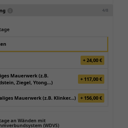
ung
4/8
tage
ken
+ 24,00 €
iges Mauerwerk (z.B.
+ 117,00 €
stein, Ziegel, Ytong...)
liges Mauerwerk (z.B. Klinker...)
+ 156,00 €
age an Wänden mit
mverbundsystem (WDVS)