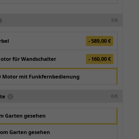
5/8
bel
- 589,00 €
otor für Wandschalter
- 160,00 €
O Motor mit Funkfernbedienung
te
6/8
om Garten gesehen
vom Garten gesehen