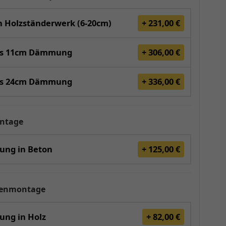
 Holzständerwerk (6-20cm)
+ 231,00 €
is 11cm Dämmung
+ 306,00 €
is 24cm Dämmung
+ 336,00 €
ntage
gung in Beton
+ 125,00 €
renmontage
ung in Holz
+ 82,00 €