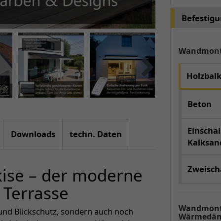
Befestig
Wandmon
Holzbal
Beton
Einschal
Downloads
techn. Daten
Kalksand
Zweischa
kise – der moderne
 Terrasse
Wandmont
und Blickschutz, sondern auch noch
Wärmedäm