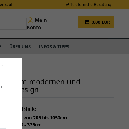
tenkauf
Telefonische Beratung
Mein
0,00 EUR
Konto
E
ÜBER UNS
INFOS & TIPPS
nd
e
arkise im modernen und
n
igen Design
f einen Blick:
individuell von 205 bis 1050cm
(Tiefe) 150 - 375cm