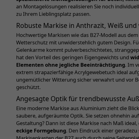
an Montagelösungen realisieren Sie noch individuel
zu Ihrem Lieblingsplatz passen.
Robuste Markise in Anthrazit, Weiß und
Hochwertige Markisen wie das B27-Modell aus dem 
Wetterschutz mit unwiderstehlich gutem Design. Fü
Gelenkarme kommt pulverbeschichtetes, stranggepr
hat den Vorteil des geringen Eigengewichts und
wid
Elementen ohne jegliche Beeinträchtigung
. Im 
extrem strapazierfähige Acrylgewebetuch ideal aufg
ungemütlicher Witterung sicher verwahrt und vor
geschützt.
Angesagte Optik für trendbewusste Au
Eine moderne Markise aus Aluminium zieht die Blicke 
saubere, aufgeräumte Optik. Sie setzen ohnehin auf e
Gestaltung? Dann ist diese Markise nach Maß ideal,
eckige Formgebung
. Den Eindruck einer geradezu
Markisenkasten der B27 auch durch seine Seitenpla