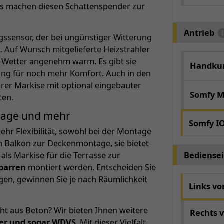
as machen diesen Schattenspender zur
Antrieb
ngssensor, der bei ungünstiger Witterung
. Auf Wunsch mitgelieferte Heizstrahler
Wetter angenehm warm. Es gibt sie
Handkur
nung für noch mehr Komfort. Auch in den
rer Markise mit optional eingebauter
Somfy M
ten.
tage und mehr
Somfy I
ehr Flexibilität, sowohl bei der Montage
den Balkon zur Deckenmontage, sie bietet
Bediensei
als Markise für die Terrasse zur
parren
montiert werden. Entscheiden Sie
gen, gewinnen Sie je nach Räumlichkeit
Links v
ht aus Beton? Wir bieten Ihnen weitere
Rechts 
ker und sogar WDVS
. Mit dieser Vielfalt