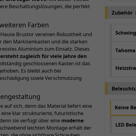
lere Beschattungslösungen, die perfekt
Zubehör
 weiteren Farben
Schwing
Hause Brustor vereinen Robustheit und
r den Markisenkasten und die starken
esstes Aluminium zum Einsatz. Dieses
Tahoma
ersteht zugleich für viele Jahre den
vollständig geschlossenen Kasten ist das
Heizstra
ehoben. Es bleibt auch bei
 Beschädigung sowie Verschmutzung
Beleucht
ßengestaltung
auf sich, denn das Material liefert eine
Keine B
ine klar strukturierte, futuristische
 denn sie verfügt über eine
moderne
LED Bel
 schwebend leichten Montage erhält der
tten, die ohne sichtbare Schrauben