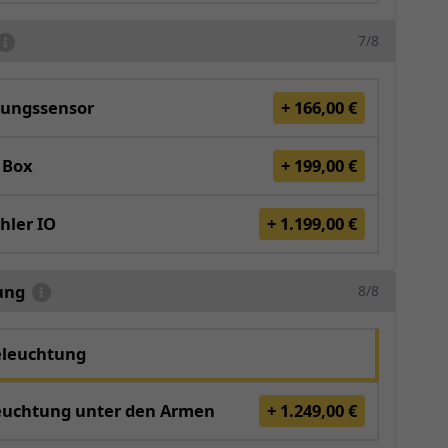
7/8
ungssensor
+ 166,00 €
 Box
+ 199,00 €
hler IO
+ 1.199,00 €
ung
8/8
eleuchtung
euchtung unter den Armen
+ 1.249,00 €