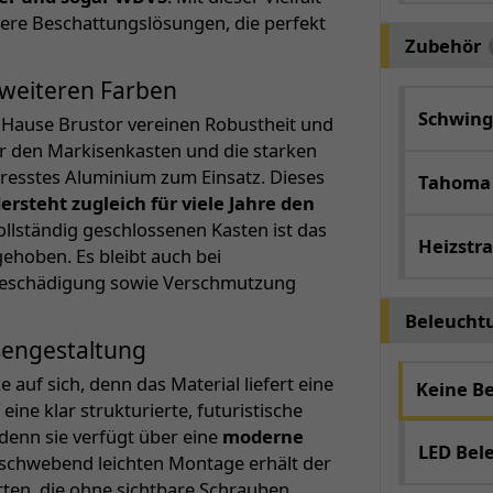
lere Beschattungslösungen, die perfekt
Zubehör
 weiteren Farben
Schwing
Hause Brustor vereinen Robustheit und
r den Markisenkasten und die starken
esstes Aluminium zum Einsatz. Dieses
Tahoma
ersteht zugleich für viele Jahre den
vollständig geschlossenen Kasten ist das
Heizstra
ehoben. Es bleibt auch bei
 Beschädigung sowie Verschmutzung
Beleucht
ßengestaltung
auf sich, denn das Material liefert eine
Keine B
ine klar strukturierte, futuristische
 denn sie verfügt über eine
moderne
LED Bel
 schwebend leichten Montage erhält der
tten, die ohne sichtbare Schrauben