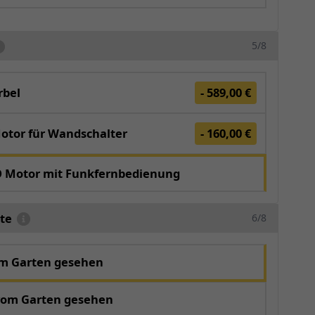
5/8
bel
- 589,00 €
otor für Wandschalter
- 160,00 €
O Motor mit Funkfernbedienung
te
6/8
om Garten gesehen
vom Garten gesehen