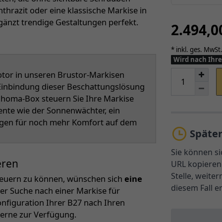
thrazit oder eine klassische Markise in
gänzt trendige Gestaltungen perfekt.
2.494,
* inkl. ges. MwSt.
Wird nach Ihre
or in unseren Brustor-Markisen
r Einbindung dieser Beschattungslösung
Tahoma-Box steuern Sie Ihre Markise
ente wie der Sonnenwächter, ein
rgen für noch mehr Komfort auf dem
Späte
Sie können si
eren
URL kopieren 
Stelle, weite
steuern zu können, wünschen sich
eine
diesem Fall e
er Suche nach einer Markise für
nfiguration Ihrer B27 nach Ihren
gerne zur Verfügung.