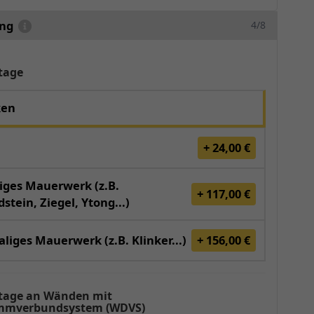
ung
4/8
tage
ken
+ 24,00 €
iges Mauerwerk (z.B.
+ 117,00 €
stein, Ziegel, Ytong...)
liges Mauerwerk (z.B. Klinker...)
+ 156,00 €
age an Wänden mit
mverbundsystem (WDVS)