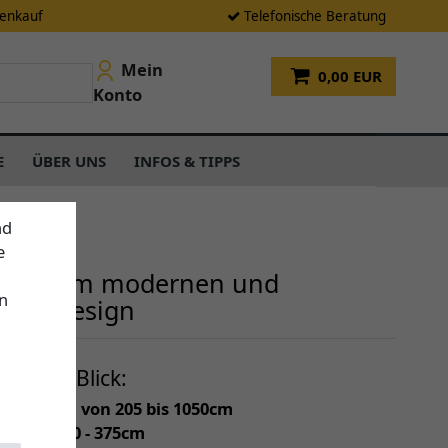
tenkauf
Telefonische Beratung
Mein
0,00 EUR
Konto
E
ÜBER UNS
INFOS & TIPPS
nd
e
arkise im modernen und
n
igen Design
f einen Blick:
individuell von 205 bis 1050cm
(Tiefe) 150 - 375cm