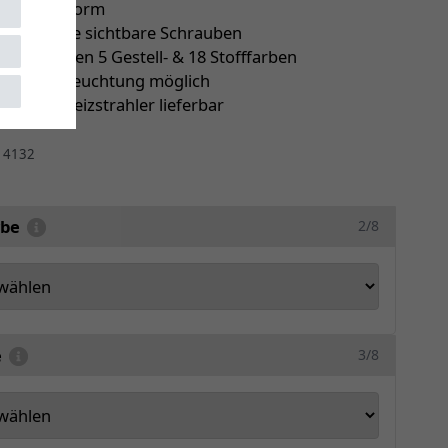
 eckige Form
latten ohne sichtbare Schrauben
ie zwischen 5 Gestell- & 18 Stofffarben
le LED-Beleuchtung möglich
ch mit Heizstrahler lieferbar
r
4132
rbe
2/8
e
3/8