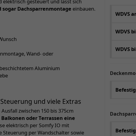
elektrisch gesteuert und lässt sich
nd sogar Dachsparrenmontage
einbauen.
WDVS an
WDVS b
 Wunsch
WDVS b
kenmontage, Wand- oder
rbeschichtetem Aluminium
Deckenmo
webe
Befesti
Steuerung und viele Extras
 Ausfall zwischen 150 bis 375cm
Dachspar
 Balkonen oder Terrassen eine
se elektrisch per Somfy IO mit
Befestig
ne Steuerung per Wandschalter sowie