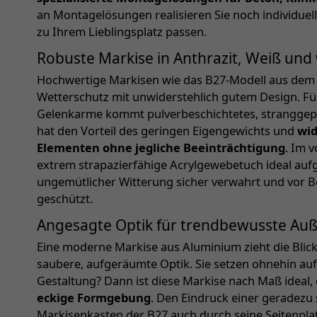
an Montagelösungen realisieren Sie noch individuel
zu Ihrem Lieblingsplatz passen.
Robuste Markise in Anthrazit, Weiß und
Hochwertige Markisen wie das B27-Modell aus dem 
Wetterschutz mit unwiderstehlich gutem Design. Fü
Gelenkarme kommt pulverbeschichtetes, stranggepr
hat den Vorteil des geringen Eigengewichts und
wid
Elementen ohne jegliche Beeinträchtigung
. Im 
extrem strapazierfähige Acrylgewebetuch ideal aufg
ungemütlicher Witterung sicher verwahrt und vor
geschützt.
Angesagte Optik für trendbewusste Au
Eine moderne Markise aus Aluminium zieht die Blicke 
saubere, aufgeräumte Optik. Sie setzen ohnehin auf e
Gestaltung? Dann ist diese Markise nach Maß ideal,
eckige Formgebung
. Den Eindruck einer geradezu
Markisenkasten der B27 auch durch seine Seitenpla