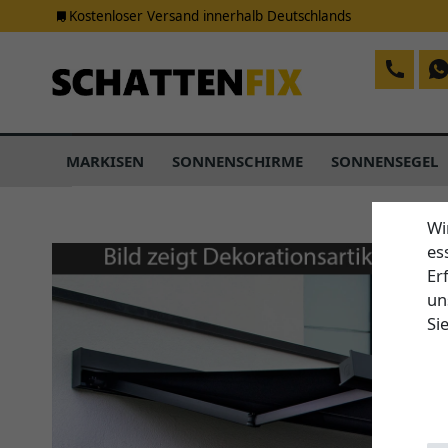
Kostenloser Versand innerhalb Deutschlands
MARKISEN
SONNENSCHIRME
SONNENSEGEL
Wi
es
Er
un
Si