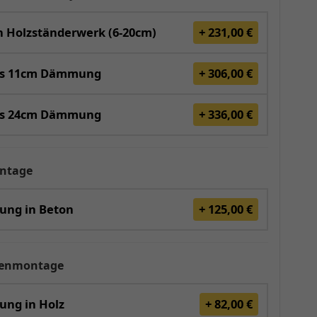
 Holzständerwerk (6-20cm)
+ 231,00 €
is 11cm Dämmung
+ 306,00 €
is 24cm Dämmung
+ 336,00 €
ntage
gung in Beton
+ 125,00 €
renmontage
ung in Holz
+ 82,00 €