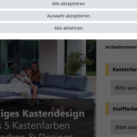
moderne
Alle akzeptieren
Seitenp
Auswahl akzeptieren
Wählen S
optiona
Alle ablehnen
Auf Wuns
Artikelnumme
Kastenfa
Stofffarb