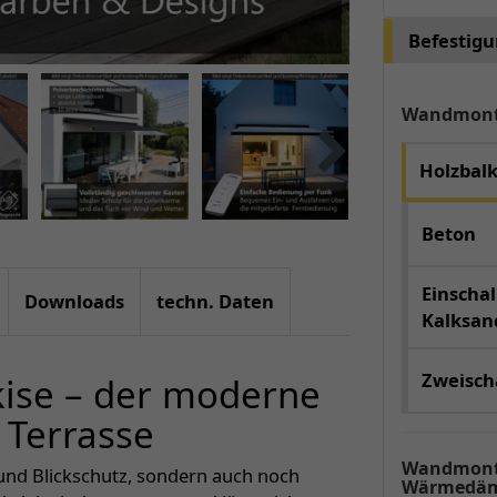
Befestig
Wandmon
Holzbal
Beton
Einschal
Downloads
techn. Daten
Kalksand
Zweischa
kise – der moderne
 Terrasse
Wandmont
und Blickschutz, sondern auch noch
Wärmedäm