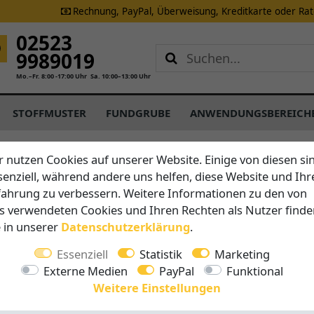
Rechnung, PayPal, Überweisung, Kreditkarte oder Ra
02523
9989019
Mo.–Fr. 8:00 -17:00 Uhr
Sa. 10:00–13:00 Uhr
STOFFMUSTER
FUNDGRUBE
ANWENDUNGSBEREICH
r nutzen Cookies auf unserer Website. Einige von diesen si
senziell, während andere uns helfen, diese Website und Ihr
Brustor
fahrung zu verbessern. Weitere Informationen zu den von
B27 - M
s verwendeten Cookies und Ihren Rechten als Nutzer finde
geradlin
e in unserer
Daten­schutz­erklärung
.
Essenziell
Statistik
Marketing
Vorteile au
Externe Medien
PayPal
Funktional
Breite 
Weitere Einstellungen
Ausfall 