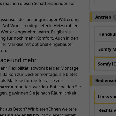
as machen diesen Schattenspender zur
Antrieb
ngssensor, der bei ungünstiger Witterung
. Auf Wunsch mitgelieferte Heizstrahler
Wetter angenehm warm. Es gibt sie
Handkur
nung für noch mehr Komfort. Auch in den
rer Markise mit optional eingebauter
Somfy M
ten.
tage und mehr
Somfy I
ehr Flexibilität, sowohl bei der Montage
den Balkon zur Deckenmontage, sie bietet
Bediensei
als Markise für die Terrasse zur
parren
montiert werden. Entscheiden Sie
gen, gewinnen Sie je nach Räumlichkeit
Links v
ht aus Beton? Wir bieten Ihnen weitere
Rechts 
ker und sogar WDVS
. Mit dieser Vielfalt