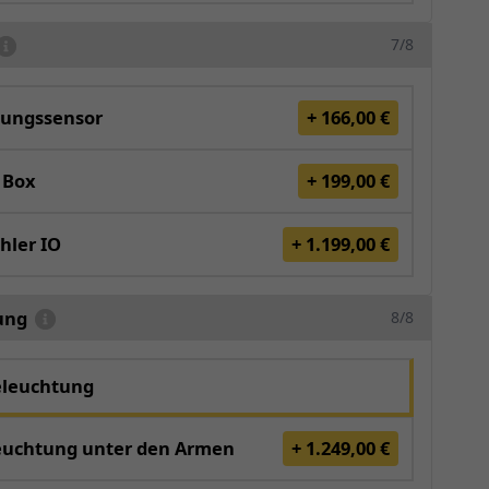
7/8
ungssensor
+ 166,00 €
 Box
+ 199,00 €
hler IO
+ 1.199,00 €
ung
8/8
eleuchtung
euchtung unter den Armen
+ 1.249,00 €