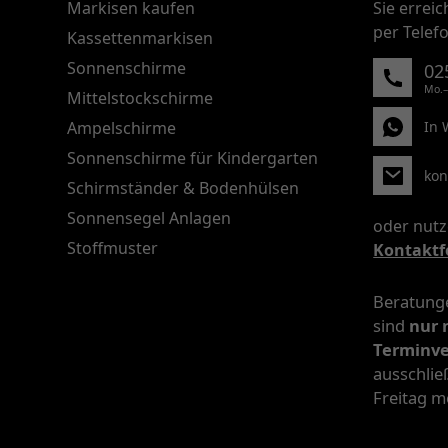
Markisen kaufen
Sie errei
per Telef
Kassettenmarkisen
Sonnenschirme
02
Mo.–
Mittelstockschirme
Ampelschirme
In 
Sonnenschirme für Kindergarten
kon
Schirmständer & Bodenhülsen
Sonnensegel Anlagen
oder nutz
Stoffmuster
Kontaktf
Beratunge
sind
nur 
Terminv
ausschlie
Freitag m