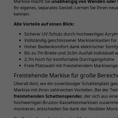
Markise macht Sie
unabhängig von Wänden oder 
ihr eigenes, separates Gestell. Lernen Sie Ihren ne
kennen.
Alle Vorteile auf einen Blick:
Sicherer UV-Schutz durch hochwertiges Acryl
Vollständig geschlossener Markisenkasten für
Hoher Bedienkomfort dank elektrischer Somf
Bis zu 7m Breite und 2x3m Ausfall individuell 
2,7m hoch für komfortable Durchgangshöhe
Freie Platzwahl mit freistehendem Markisenges
Freistehende Markise für große Bereich
Überall dort, wo ein zuverlässiger Schattenplatz ges
Markise mit ihren zahlreichen Vorteilen. Bei der Tw
freistehenden Schattenspender
, der sich aus ei
hochwertigen Brustor-Kassettenmarkisen zusammen
montieren, entscheiden Sie dank der flexiblen Mont