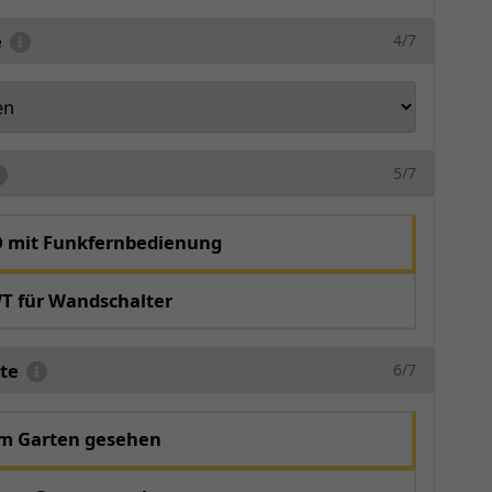
e
4/7
5/7
O mit Funkfernbedienung
T für Wandschalter
te
6/7
om Garten gesehen