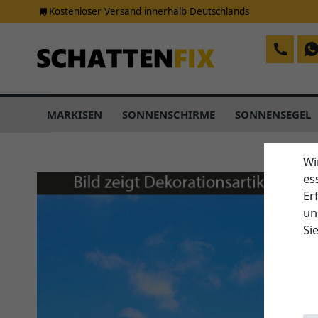
Kostenloser Versand innerhalb Deutschlands
MARKISEN
SONNENSCHIRME
SONNENSEGEL
Wi
es
Er
un
Si