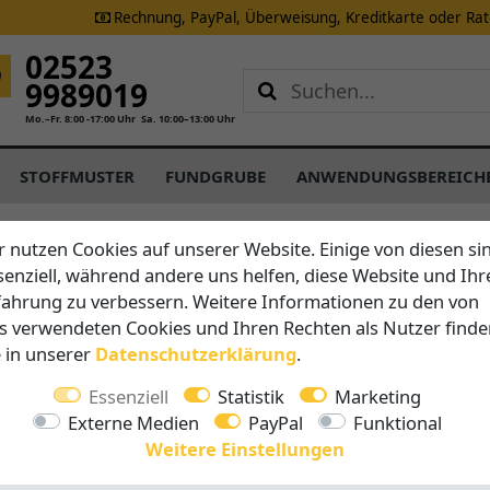
Rechnung, PayPal, Überweisung, Kreditkarte oder Ra
02523
9989019
Mo.–Fr. 8:00 -17:00 Uhr
Sa. 10:00–13:00 Uhr
STOFFMUSTER
FUNDGRUBE
ANWENDUNGSBEREICH
r nutzen Cookies auf unserer Website. Einige von diesen si
senziell, während andere uns helfen, diese Website und Ihr
Brustor
fahrung zu verbessern. Weitere Informationen zu den von
Freisteh
s verwendeten Cookies und Ihren Rechten als Nutzer finde
e in unserer
Daten­schutz­erklärung
.
Vorteile auf 
Essenziell
Statistik
Marketing
Breite 
Externe Medien
PayPal
Funktional
Ausfall
Weitere Einstellungen
stabile 
Somfy M