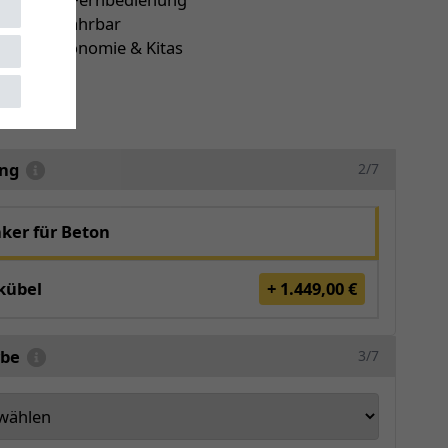
isch ausfahrbar
 für Gastronomie & Kitas
r
5169
ung
2/7
ker für Beton
kübel
+ 1.449,00 €
rbe
3/7