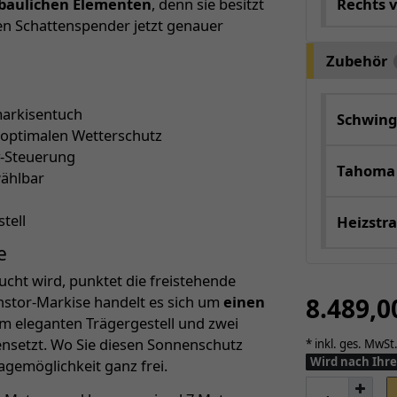
Rechts 
baulichen Elementen
, denn sie besitzt
uen Schattenspender jetzt genauer
Zubehör
markisentuch
Schwing
 optimalen Wetterschutz
y-Steuerung
Tahoma
wählbar
tell
Heizstra
e
ucht wird, punktet die freistehende
8.489,
instor-Markise handelt es sich um
einen
nem eleganten Trägergestell und zwei
setzt. Wo Sie diesen Sonnenschutz
* inkl. ges. MwSt.
Wird nach Ihre
agemöglichkeit ganz frei.