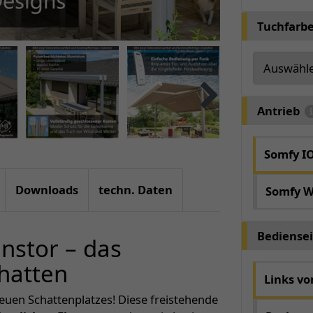
Tuchfarb
Antrieb
Somfy I
Downloads
techn. Daten
Somfy W
Bediensei
nstor – das
hatten
Links v
neuen Schattenplatzes! Diese freistehende