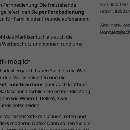
von 08:00 bis
en Fernbedienung: Die freistehende
unter:
02523-
eliefert, den Sie
per Fernbedienung
hon für Familie oder Freunde aufspannen,
Alternativ kö
kontakt@sch
hl das Markisentuch als auch die
eren Wetterschutz und können rund ums
tik möglich
ideal ergänzt, haben Sie die freie Wahl
r den Markisenkasten und die
eiß- und Grautöne
, aber auch kräftiges
arkise auch farblich ein echter Blickfang
nen wie Weinrot, Hellrot, zwei
rkis entscheiden.
m Markisenstoffe mit blauen, roten und
ders moderne Optik? Dann sollten Sie die