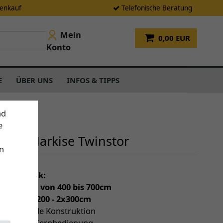
tenkauf
Telefonische Beratung
Mein
0,00 EUR
Konto
E
ÜBER UNS
INFOS & TIPPS
nd
e
ende Markise Twinstor
n
einen Blick:
individuell von 400 bis 700cm
 (Tiefe) 2x200 - 2x300cm
freistehende Konstruktion
otor mit Fernbedienung