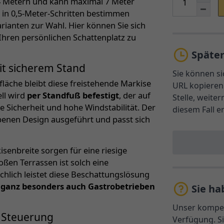
i 4 Metern und kann maximal 7 Meter
e
in 0,5-Meter-Schritten bestimmen
rianten zur Wahl. Hier können Sie sich
hren persönlichen Schattenplatz zu
Späte
t sicherem Stand
Sie können si
läche bleibt diese freistehende Markise
URL kopieren 
ll wird
per Standfuß befestigt
, der auf
Stelle, weite
e Sicherheit und hohe Windstabilität. Der
diesem Fall e
rbenen Design ausgeführt und passt sich
senbreite sorgen für eine riesige
ßen Terrassen ist solch eine
chlich leistet diese Beschattungslösung
d ganz besonders auch Gastrobetrieben
Sie ha
Unser kompet
 Steuerung
Verfügung. Si