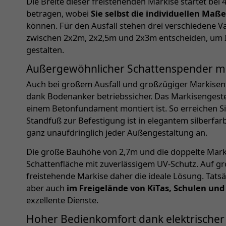
Die Breite dieser freistehenden Markise startet be
betragen, wobei
Sie selbst die individuellen Maß
können. Für den Ausfall stehen drei verschiedene Va
zwischen 2x2m, 2x2,5m und 2x3m entscheiden, um I
gestalten.
Außergewöhnlicher Schattenspender mi
Auch bei großem Ausfall und großzügiger Markisenf
dank Bodenanker betriebssicher. Das Markisengeste
einem Betonfundament montiert ist. So erreichen Si
Standfuß zur Befestigung ist in elegantem silberfa
ganz unaufdringlich jeder Außengestaltung an.
Die große Bauhöhe von 2,7m und die doppelte Marki
Schattenfläche mit zuverlässigem UV-Schutz. Auf gro
freistehende Markise daher die ideale Lösung. Tatsä
aber auch
im Freigelände von KiTas, Schulen un
exzellente Dienste.
Hoher Bedienkomfort dank elektrischer