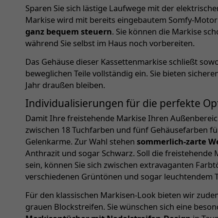
Sparen Sie sich lästige Laufwege mit der elektrisch
Markise wird mit bereits eingebautem Somfy-Motor g
ganz bequem steuern
. Sie können die Markise sc
während Sie selbst im Haus noch vorbereiten.
Das Gehäuse dieser Kassettenmarkise schließt sowo
beweglichen Teile vollständig ein. Sie bieten sich
Jahr draußen bleiben.
Individualisierungen für die perfekte Op
Damit Ihre freistehende Markise Ihren Außenbereich 
zwischen 18 Tuchfarben und fünf Gehäusefarben fü
Gelenkarme. Zur Wahl stehen
sommerlich-zarte W
Anthrazit und sogar Schwarz. Soll die freistehende M
sein, können Sie sich zwischen extravaganten Farbtö
verschiedenen Grüntönen und sogar leuchtendem Tü
Für den klassischen Markisen-Look bieten wir zude
grauen Blockstreifen. Sie wünschen sich eine beson