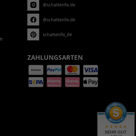
@schattenfix.de
@schattenfix.de
schattenfix_de
n
ZAHLUNGSARTEN
SEHR GUT