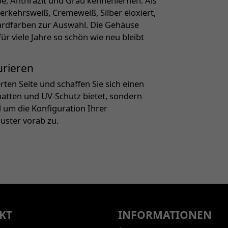
e, Anthrazit und Grau kennenlernen. Als
rkehrsweiß, Cremeweiß, Silber eloxiert,
ardfarben zur Auswahl. Die Gehäuse
r viele Jahre so schön wie neu bleibt
urieren
ten Seite und schaffen Sie sich einen
chatten und UV-Schutz bietet, sondern
d um die Konfiguration Ihrer
uster vorab zu.
KT
INFORMATIONEN