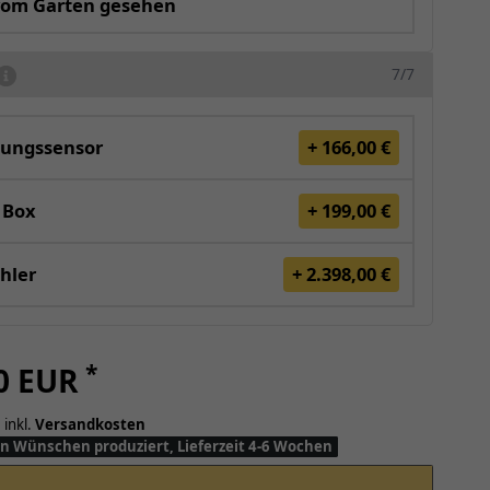
vom Garten gesehen
7/7
ungssensor
+ 166,00 €
 Box
+ 199,00 €
hler
+ 2.398,00 €
*
00 EUR
 inkl.
Versandkosten
n Wünschen produziert, Lieferzeit 4-6 Wochen