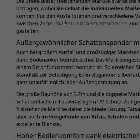
Die Breite dieser freistehenden Markise startet be
betragen, wobei
Sie selbst die individuellen Maß
können. Für den Ausfall stehen drei verschiedene Va
zwischen 2x2m, 2x2,5m und 2x3m entscheiden, um I
gestalten.
Außergewöhnlicher Schattenspender mi
Auch bei großem Ausfall und großzügiger Markisenf
dank Bodenanker betriebssicher. Das Markisengeste
einem Betonfundament montiert ist. So erreichen Si
Standfuß zur Befestigung ist in elegantem silberfa
ganz unaufdringlich jeder Außengestaltung an.
Die große Bauhöhe von 2,7m und die doppelte Marki
Schattenfläche mit zuverlässigem UV-Schutz. Auf gro
freistehende Markise daher die ideale Lösung. Tatsä
aber auch
im Freigelände von KiTas, Schulen un
exzellente Dienste.
Hoher Bedienkomfort dank elektrischer