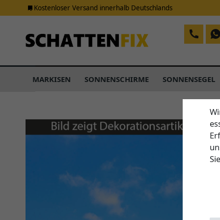
Kostenloser Versand innerhalb Deutschlands
MARKISEN
SONNENSCHIRME
SONNENSEGEL
Wi
es
Er
un
Si