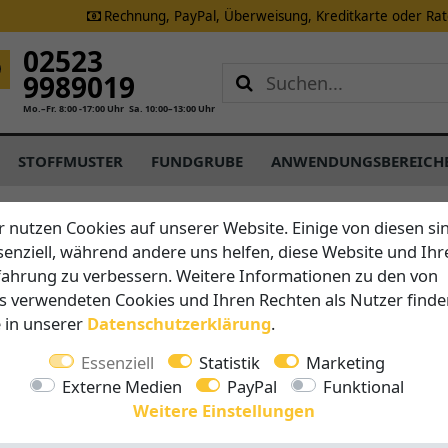
Rechnung, PayPal, Überweisung, Kreditkarte oder Ra
02523
9989019
Mo.–Fr. 8:00 -17:00 Uhr
Sa. 10:00–13:00 Uhr
STOFFMUSTER
FUNDGRUBE
ANWENDUNGSBEREICH
r nutzen Cookies auf unserer Website. Einige von diesen si
senziell, während andere uns helfen, diese Website und Ihr
Brustor
fahrung zu verbessern. Weitere Informationen zu den von
Freisteh
s verwendeten Cookies und Ihren Rechten als Nutzer finde
e in unserer
Daten­schutz­erklärung
.
Vorteile auf 
Essenziell
Statistik
Marketing
Breite 
Externe Medien
PayPal
Funktional
Ausfall
Weitere Einstellungen
stabile 
Somfy M