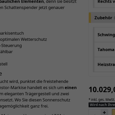
Rechts 
baulichen Elementen
, denn sie besitzt
uen Schattenspender jetzt genauer
Zubehör
markisentuch
Schwing
 optimalen Wetterschutz
y-Steuerung
Tahoma
wählbar
tell
Heizstra
e
ucht wird, punktet die freistehende
10.029
instor-Markise handelt es sich um
einen
nem eleganten Trägergestell und zwei
setzt. Wo Sie diesen Sonnenschutz
* inkl. ges. MwSt.
Wird nach Ihre
agemöglichkeit ganz frei.