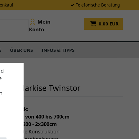
tenkauf
Telefonische Beratung
Mein
0,00 EUR
Konto
E
ÜBER UNS
INFOS & TIPPS
nd
e
ende Markise Twinstor
n
einen Blick:
individuell von 400 bis 700cm
 (Tiefe) 2x200 - 2x300cm
freistehende Konstruktion
otor mit Fernbedienung