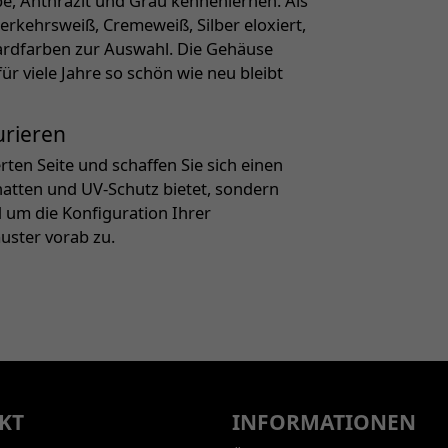
e, Anthrazit und Grau kennenlernen. Als
rkehrsweiß, Cremeweiß, Silber eloxiert,
ardfarben zur Auswahl. Die Gehäuse
r viele Jahre so schön wie neu bleibt
urieren
ten Seite und schaffen Sie sich einen
chatten und UV-Schutz bietet, sondern
d um die Konfiguration Ihrer
uster vorab zu.
KT
INFORMATIONEN