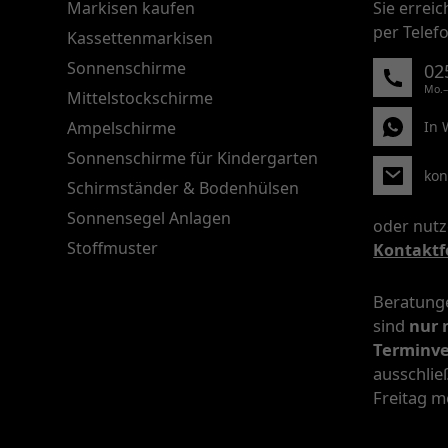
Markisen kaufen
Sie errei
per Telef
Kassettenmarkisen
Sonnenschirme
02
Mo.–
Mittelstockschirme
Ampelschirme
In 
Sonnenschirme für Kindergarten
kon
Schirmständer & Bodenhülsen
Sonnensegel Anlagen
oder nutz
Stoffmuster
Kontaktf
Beratunge
sind
nur 
Terminv
ausschlie
Freitag m