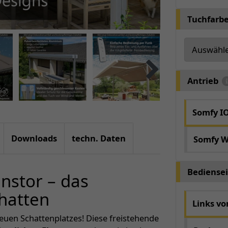
Tuchfarb
Antrieb
Somfy I
Downloads
techn. Daten
Somfy W
Bediensei
nstor – das
hatten
Links v
neuen Schattenplatzes! Diese freistehende