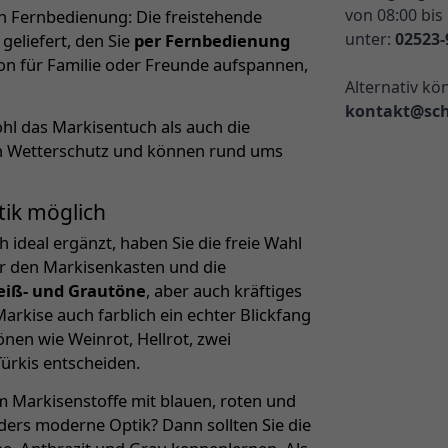
von 08:00 bis
en Fernbedienung: Die freistehende
unter:
02523-
eliefert, den Sie
per Fernbedienung
hon für Familie oder Freunde aufspannen,
Alternativ kö
kontakt@sch
hl das Markisentuch als auch die
eren Wetterschutz und können rund ums
tik möglich
ideal ergänzt, haben Sie die freie Wahl
r den Markisenkasten und die
eiß- und Grautöne
, aber auch kräftiges
arkise auch farblich ein echter Blickfang
nen wie Weinrot, Hellrot, zwei
rkis entscheiden.
m Markisenstoffe mit blauen, roten und
ders moderne Optik? Dann sollten Sie die