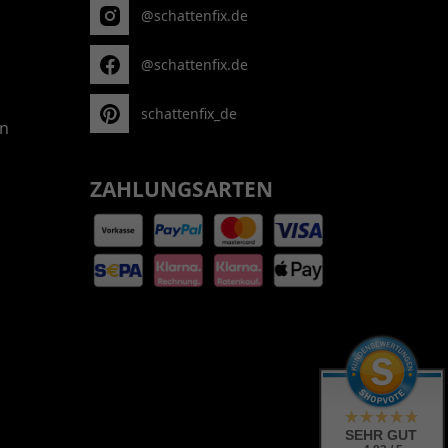
@schattenfix.de
@schattenfix.de
schattenfix_de
n
ZAHLUNGSARTEN
SEHR GUT