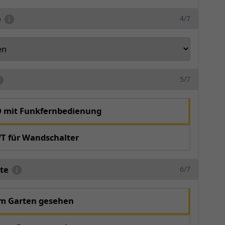
e
4/7
5/7
O mit Funkfernbedienung
T für Wandschalter
te
6/7
om Garten gesehen