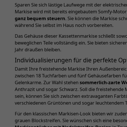
Sparen Sie sich lästige Laufwege mit der elektrisch
Markise wird mit bereits eingebautem Somfy-Motor g
ganz bequem steuern
. Sie können die Markise sc
während Sie selbst im Haus noch vorbereiten.
Das Gehäuse dieser Kassettenmarkise schließt sowo
beweglichen Teile vollständig ein. Sie bieten sich
Jahr draußen bleiben.
Individualisierungen für die perfekte Op
Damit Ihre freistehende Markise Ihren Außenbereich 
zwischen 18 Tuchfarben und fünf Gehäusefarben fü
Gelenkarme. Zur Wahl stehen
sommerlich-zarte W
Anthrazit und sogar Schwarz. Soll die freistehende M
sein, können Sie sich zwischen extravaganten Farbtö
verschiedenen Grüntönen und sogar leuchtendem Tü
Für den klassischen Markisen-Look bieten wir zude
grauen Blockstreifen. Sie wünschen sich eine beson