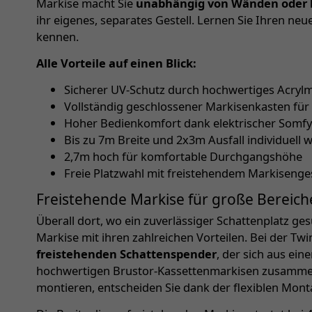
Markise macht Sie
unabhängig von Wänden oder 
ihr eigenes, separates Gestell. Lernen Sie Ihren ne
kennen.
Alle Vorteile auf einen Blick:
Sicherer UV-Schutz durch hochwertiges Acryl
Vollständig geschlossener Markisenkasten für
Hoher Bedienkomfort dank elektrischer Somf
Bis zu 7m Breite und 2x3m Ausfall individuell 
2,7m hoch für komfortable Durchgangshöhe
Freie Platzwahl mit freistehendem Markisenges
Freistehende Markise für große Bereich
Überall dort, wo ein zuverlässiger Schattenplatz ges
Markise mit ihren zahlreichen Vorteilen. Bei der Tw
freistehenden Schattenspender
, der sich aus ei
hochwertigen Brustor-Kassettenmarkisen zusammen
montieren, entscheiden Sie dank der flexiblen Mont