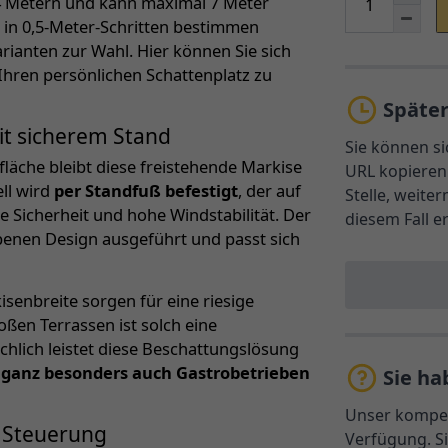
i 4 Metern und kann maximal 7 Meter
e
in 0,5-Meter-Schritten bestimmen
rianten zur Wahl. Hier können Sie sich
hren persönlichen Schattenplatz zu
Späte
t sicherem Stand
Sie können si
läche bleibt diese freistehende Markise
URL kopieren 
ll wird
per Standfuß befestigt
, der auf
Stelle, weite
e Sicherheit und hohe Windstabilität. Der
diesem Fall e
rbenen Design ausgeführt und passt sich
senbreite sorgen für eine riesige
ßen Terrassen ist solch eine
chlich leistet diese Beschattungslösung
d ganz besonders auch Gastrobetrieben
Sie ha
Unser kompet
 Steuerung
Verfügung. Si