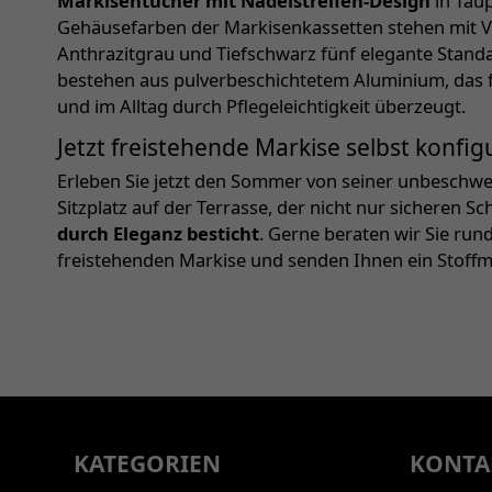
Markisentücher mit Nadelstreifen-Design
in Taup
Gehäusefarben der Markisenkassetten stehen mit Ve
Anthrazitgrau und Tiefschwarz fünf elegante Stand
bestehen aus pulverbeschichtetem Aluminium, das fü
und im Alltag durch Pflegeleichtigkeit überzeugt.
Jetzt freistehende Markise selbst konfig
Erleben Sie jetzt den Sommer von seiner unbeschwer
Sitzplatz auf der Terrasse, der nicht nur sicheren S
durch Eleganz besticht
. Gerne beraten wir Sie run
freistehenden Markise und senden Ihnen ein Stoffm
KATEGORIEN
KONTA