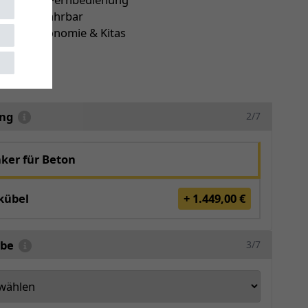
isch ausfahrbar
 für Gastronomie & Kitas
r
5171
ung
2/7
ker für Beton
kübel
+ 1.449,00 €
rbe
3/7