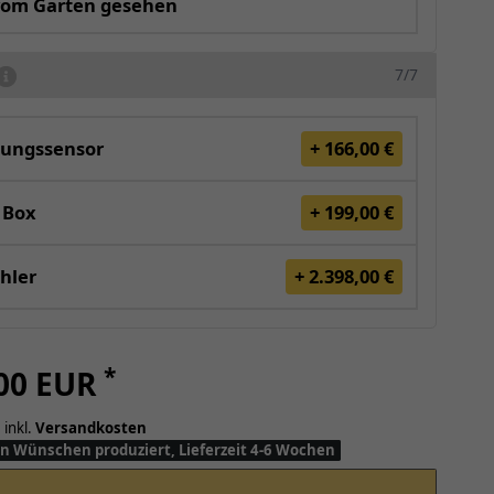
vom Garten gesehen
7/7
ungssensor
+ 166,00 €
 Box
+ 199,00 €
hler
+ 2.398,00 €
*
,00 EUR
 inkl.
Versandkosten
n Wünschen produziert, Lieferzeit 4-6 Wochen