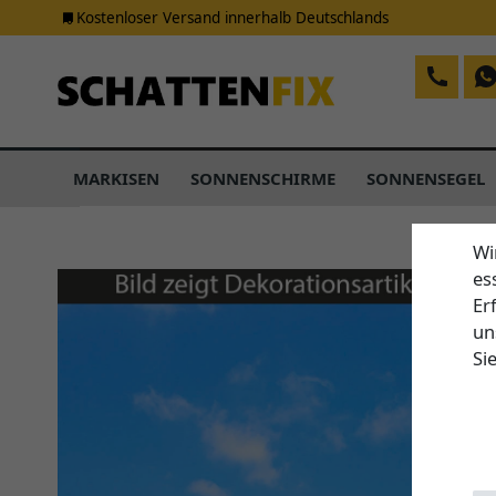
Kostenloser Versand innerhalb Deutschlands
MARKISEN
SONNENSCHIRME
SONNENSEGEL
Wi
es
Er
un
Si