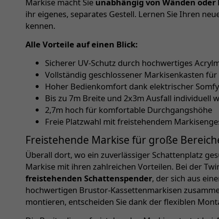
Markise macht Sie
unabhängig von Wänden oder 
ihr eigenes, separates Gestell. Lernen Sie Ihren ne
kennen.
Alle Vorteile auf einen Blick:
Sicherer UV-Schutz durch hochwertiges Acryl
Vollständig geschlossener Markisenkasten für
Hoher Bedienkomfort dank elektrischer Somf
Bis zu 7m Breite und 2x3m Ausfall individuell 
2,7m hoch für komfortable Durchgangshöhe
Freie Platzwahl mit freistehendem Markisenges
Freistehende Markise für große Bereich
Überall dort, wo ein zuverlässiger Schattenplatz ges
Markise mit ihren zahlreichen Vorteilen. Bei der Tw
freistehenden Schattenspender
, der sich aus ei
hochwertigen Brustor-Kassettenmarkisen zusammen
montieren, entscheiden Sie dank der flexiblen Mont