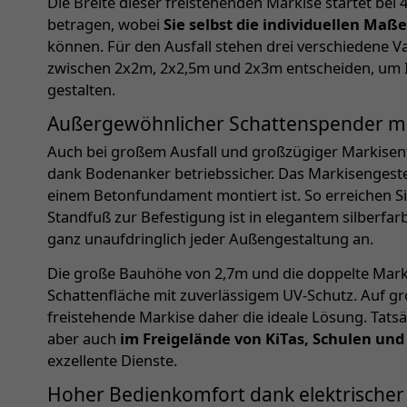
Die Breite dieser freistehenden Markise startet be
betragen, wobei
Sie selbst die individuellen Maß
können. Für den Ausfall stehen drei verschiedene Va
zwischen 2x2m, 2x2,5m und 2x3m entscheiden, um I
gestalten.
Außergewöhnlicher Schattenspender mi
Auch bei großem Ausfall und großzügiger Markisenf
dank Bodenanker betriebssicher. Das Markisengeste
einem Betonfundament montiert ist. So erreichen Si
Standfuß zur Befestigung ist in elegantem silberfa
ganz unaufdringlich jeder Außengestaltung an.
Die große Bauhöhe von 2,7m und die doppelte Marki
Schattenfläche mit zuverlässigem UV-Schutz. Auf gro
freistehende Markise daher die ideale Lösung. Tatsä
aber auch
im Freigelände von KiTas, Schulen un
exzellente Dienste.
Hoher Bedienkomfort dank elektrischer