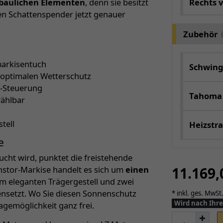
Rechts 
baulichen Elementen
, denn sie besitzt
uen Schattenspender jetzt genauer
Zubehör
markisentuch
Schwing
 optimalen Wetterschutz
y-Steuerung
Tahoma
wählbar
tell
Heizstra
e
ucht wird, punktet die freistehende
11.169
instor-Markise handelt es sich um
einen
nem eleganten Trägergestell und zwei
setzt. Wo Sie diesen Sonnenschutz
* inkl. ges. MwSt.
Wird nach Ihre
agemöglichkeit ganz frei.