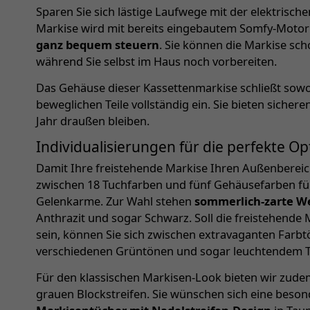
Sparen Sie sich lästige Laufwege mit der elektrisch
Markise wird mit bereits eingebautem Somfy-Motor g
ganz bequem steuern
. Sie können die Markise sc
während Sie selbst im Haus noch vorbereiten.
Das Gehäuse dieser Kassettenmarkise schließt sowo
beweglichen Teile vollständig ein. Sie bieten sich
Jahr draußen bleiben.
Individualisierungen für die perfekte Op
Damit Ihre freistehende Markise Ihren Außenbereich 
zwischen 18 Tuchfarben und fünf Gehäusefarben fü
Gelenkarme. Zur Wahl stehen
sommerlich-zarte W
Anthrazit und sogar Schwarz. Soll die freistehende M
sein, können Sie sich zwischen extravaganten Farbtö
verschiedenen Grüntönen und sogar leuchtendem Tü
Für den klassischen Markisen-Look bieten wir zude
grauen Blockstreifen. Sie wünschen sich eine beson