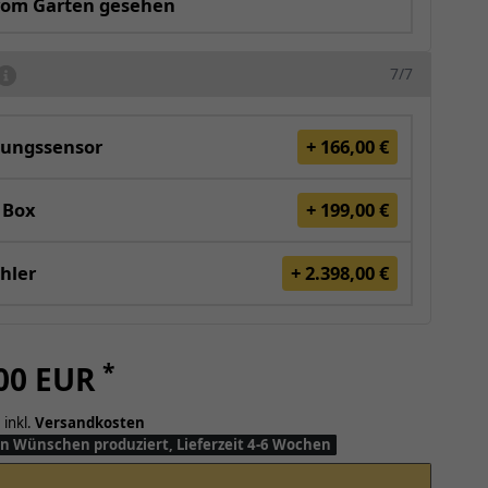
vom Garten gesehen
7/7
ungssensor
+ 166,00 €
 Box
+ 199,00 €
hler
+ 2.398,00 €
*
,00 EUR
 inkl.
Versandkosten
n Wünschen produziert, Lieferzeit 4-6 Wochen