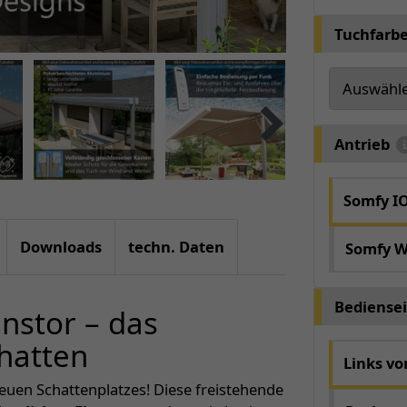
Tuchfarb
Antrieb
Somfy I
Downloads
techn. Daten
Somfy W
Bediensei
nstor – das
hatten
Links v
neuen Schattenplatzes! Diese freistehende