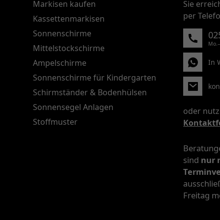
Markisen kaufen
Sie errei
per Telef
Kassettenmarkisen
Sonnenschirme
02
Mo.–
Mittelstockschirme
Ampelschirme
In 
Sonnenschirme für Kindergarten
kon
Schirmständer & Bodenhülsen
Sonnensegel Anlagen
oder nutz
Stoffmuster
Kontaktf
Beratunge
sind
nur 
Terminv
ausschlie
Freitag m