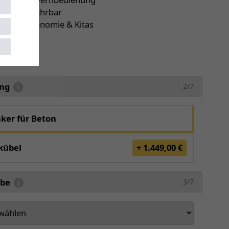
isch ausfahrbar
 für Gastronomie & Kitas
r
5186
ung
2/7
ker für Beton
kübel
+ 1.449,00 €
rbe
3/7