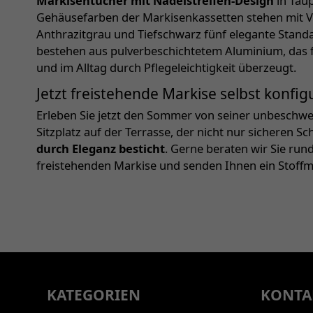
Markisentücher mit Nadelstreifen-Design
in Taup
Gehäusefarben der Markisenkassetten stehen mit Ve
Anthrazitgrau und Tiefschwarz fünf elegante Stand
bestehen aus pulverbeschichtetem Aluminium, das fü
und im Alltag durch Pflegeleichtigkeit überzeugt.
Jetzt freistehende Markise selbst konfig
Erleben Sie jetzt den Sommer von seiner unbeschwer
Sitzplatz auf der Terrasse, der nicht nur sicheren S
durch Eleganz besticht
. Gerne beraten wir Sie run
freistehenden Markise und senden Ihnen ein Stoffm
KATEGORIEN
KONTA