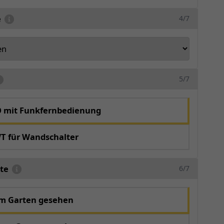
e
4/7
5/7
O mit Funkfernbedienung
T für Wandschalter
te
6/7
om Garten gesehen