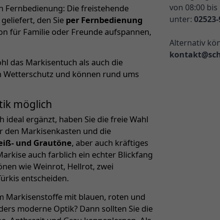
von 08:00 bis
en Fernbedienung: Die freistehende
unter:
02523-
eliefert, den Sie
per Fernbedienung
hon für Familie oder Freunde aufspannen,
Alternativ kö
kontakt@sch
hl das Markisentuch als auch die
eren Wetterschutz und können rund ums
tik möglich
ideal ergänzt, haben Sie die freie Wahl
r den Markisenkasten und die
eiß- und Grautöne
, aber auch kräftiges
arkise auch farblich ein echter Blickfang
nen wie Weinrot, Hellrot, zwei
rkis entscheiden.
m Markisenstoffe mit blauen, roten und
ders moderne Optik? Dann sollten Sie die