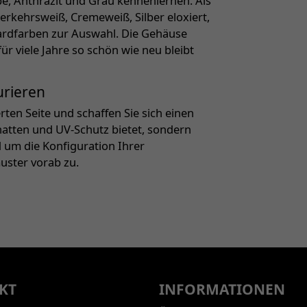
e, Anthrazit und Grau kennenlernen. Als
rkehrsweiß, Cremeweiß, Silber eloxiert,
ardfarben zur Auswahl. Die Gehäuse
r viele Jahre so schön wie neu bleibt
urieren
ten Seite und schaffen Sie sich einen
chatten und UV-Schutz bietet, sondern
d um die Konfiguration Ihrer
uster vorab zu.
KT
INFORMATIONEN