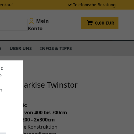
tenkauf
Telefonische Beratung
Mein
0,00 EUR
Konto
E
ÜBER UNS
INFOS & TIPPS
nd
e
ende Markise Twinstor
n
einen Blick:
individuell von 400 bis 700cm
 (Tiefe) 2x200 - 2x300cm
freistehende Konstruktion
otor mit Fernbedienung