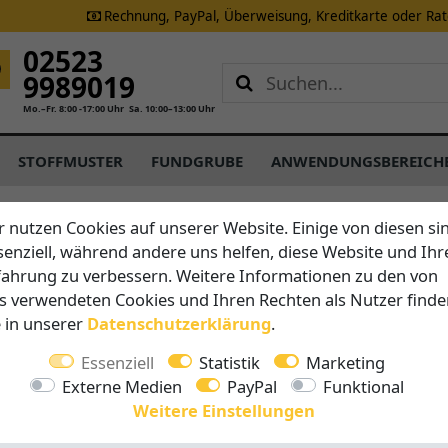
Rechnung, PayPal, Überweisung, Kreditkarte oder Ra
02523
9989019
Mo.–Fr. 8:00 -17:00 Uhr
Sa. 10:00–13:00 Uhr
STOFFMUSTER
FUNDGRUBE
ANWENDUNGSBEREICH
r nutzen Cookies auf unserer Website. Einige von diesen si
senziell, während andere uns helfen, diese Website und Ihr
Brustor
fahrung zu verbessern. Weitere Informationen zu den von
Freisteh
s verwendeten Cookies und Ihren Rechten als Nutzer finde
e in unserer
Daten­schutz­erklärung
.
Vorteile auf 
Essenziell
Statistik
Marketing
Breite 
Externe Medien
PayPal
Funktional
Ausfall
Weitere Einstellungen
stabile 
Somfy M