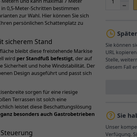
i 4 Metern und kann maximal 7 Meter
e
in 0,5-Meter-Schritten bestimmen
rianten zur Wahl. Hier können Sie sich
hren persönlichen Schattenplatz zu
Späte
t sicherem Stand
Sie können si
läche bleibt diese freistehende Markise
URL kopieren 
ll wird
per Standfuß befestigt
, der auf
Stelle, weite
e Sicherheit und hohe Windstabilität. Der
diesem Fall e
rbenen Design ausgeführt und passt sich
senbreite sorgen für eine riesige
ßen Terrassen ist solch eine
chlich leistet diese Beschattungslösung
d ganz besonders auch Gastrobetrieben
Sie ha
Unser kompet
 Steuerung
Verfügung. Si