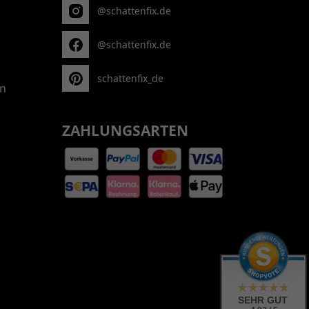
@schattenfix.de
@schattenfix.de
schattenfix_de
n
ZAHLUNGSARTEN
SEHR GUT