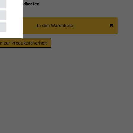
 inkl.
Versandkosten
 Werktage
In den Warenkorb
n zur Produktsicherheit