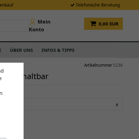
tenkauf
Telefonische Beratung
Mein
0,00 EUR
Konto
E
ÜBER UNS
INFOS & TIPPS
Artikelnummer
5236
nd
hler schaltbar
e
n
*
UR