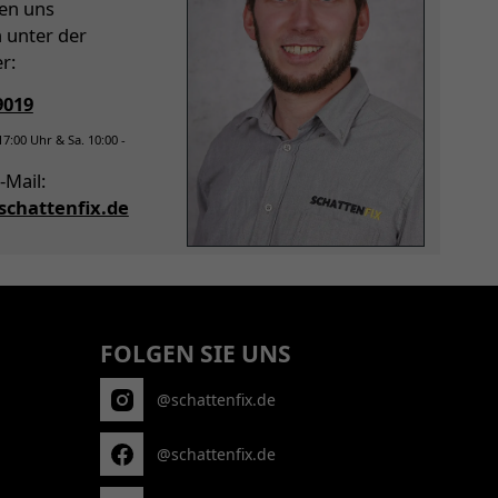
hen uns
h unter der
r:
9019
 17:00 Uhr & Sa. 10:00 -
-Mail:
chattenfix.de
FOLGEN SIE UNS
@schattenfix.de
@schattenfix.de