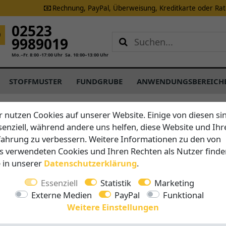
Rechnung, PayPal, Überweisung, Kreditkarte oder Ra
02523
9989019
Mo.–Fr. 8:00 -17:00 Uhr
Sa. 10:00–13:00 Uhr
STOFFMUSTER
FUNDGRUBE
ANWENDUNGSBEREICH
r nutzen Cookies auf unserer Website. Einige von diesen si
Heizstra
senziell, während andere uns helfen, diese Website und Ihr
fahrung zu verbessern. Weitere Informationen zu den von
s verwendeten Cookies und Ihren Rechten als Nutzer finde
e in unserer
Daten­schutz­erklärung
.
AUSGEWÄHLT
Essenziell
Statistik
Marketing
Externe Medien
PayPal
Funktional
Weitere Einstellungen
0,00 E