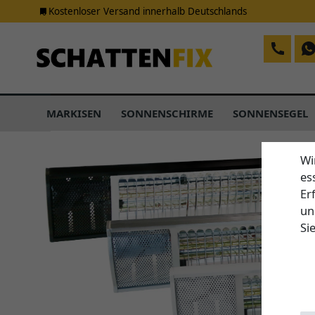
Kostenloser Versand innerhalb Deutschlands
MARKISEN
SONNENSCHIRME
SONNENSEGEL
Wi
es
Er
un
Si