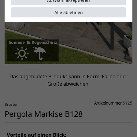
Auswahl akzeptieren
Alle ablehnen
Das abgebildete Produkt kann in Form, Farbe oder
Größe abweichen.
Artikelnummer
5125
Brustor
Pergola Markise B128
Vorteile auf einen Blick: