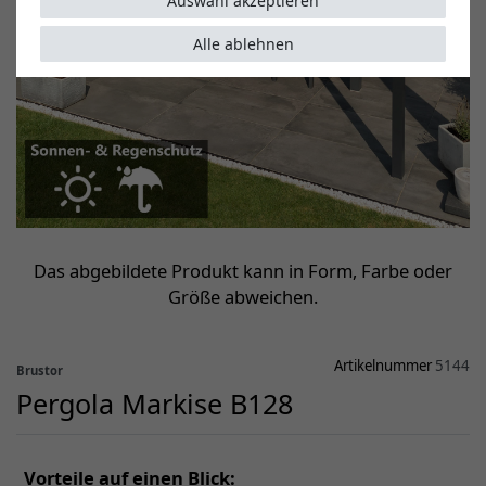
Auswahl akzeptieren
Alle ablehnen
Das abgebildete Produkt kann in Form, Farbe oder
Größe abweichen.
Artikelnummer
5144
Brustor
Pergola Markise B128
Vorteile auf einen Blick: