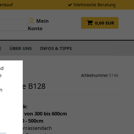
tenkauf
Telefonische Beratung
Mein
0,00 EUR
Konto
E
ÜBER UNS
INFOS & TIPPS
nd
e
Artikelnummer
5146
Markise B128
n
einen Blick:
individuell von 300 bis 600cm
(Tiefe) 250 - 500cm
tive zum Terrassendach