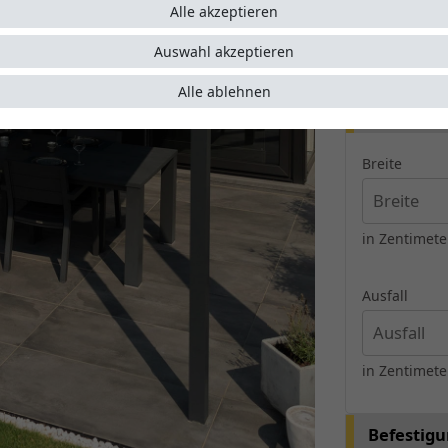
flexibl
Alle akzeptieren
extrem 
Wassera
Auswahl akzeptieren
Alle ablehnen
Maße
Breite
in Zentimet
Ausfall
in Zentimet
Befestig