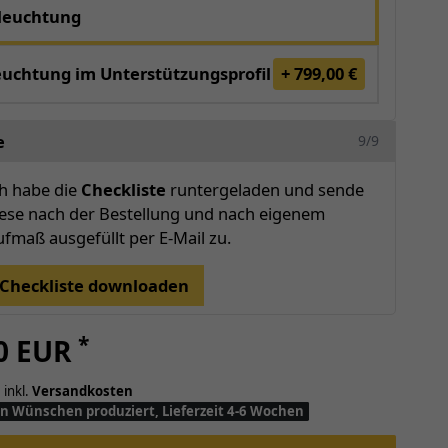
leuchtung
euchtung im Unterstützungsprofil
+ 799,00 €
e
9/9
ch habe die
Checkliste
runtergeladen und sende
iese nach der Bestellung und nach eigenem
fmaß ausgefüllt per E-Mail zu.
Checkliste downloaden
*
00 EUR
 inkl.
Versandkosten
n Wünschen produziert, Lieferzeit 4-6 Wochen