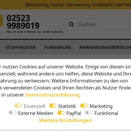
Rechnung, PayPal, Überweisung, Kreditkarte oder Ra
02523
9989019
Mo.–Fr. 8:00 -17:00 Uhr
Sa. 10:00–13:00 Uhr
STOFFMUSTER
FUNDGRUBE
ANWENDUNGSBEREICH
r nutzen Cookies auf unserer Website. Einige von diesen si
senziell, während andere uns helfen, diese Website und Ihr
Brustor
fahrung zu verbessern. Weitere Informationen zu den von
Pergola 
s verwendeten Cookies und Ihren Rechten als Nutzer finde
e in unserer
Daten­schutz­erklärung
.
Vorteile auf 
Essenziell
Statistik
Marketing
Breite 
Externe Medien
PayPal
Funktional
Ausfall 
Weitere Einstellungen
Alterna