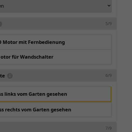
5/9
O Motor mit Fernbedienung
otor für Wandschalter
te
6/9
s links vom Garten gesehen
ss rechts vom Garten gesehen
7/9