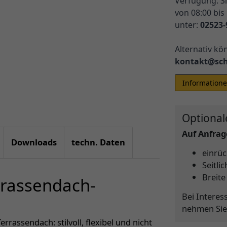
Verfügung. Si
von 08:00 bis
unter:
02523-
Alternativ kö
kontakt@sch
Informatione
Optional
Auf Anfrage
Downloads
techn. Daten
einrüc
Seitli
Breite
rrassendach-
Bei Interes
nehmen Sie
rrassendach: stilvoll, flexibel und nicht