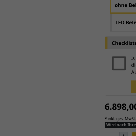
ohne Be
LED Bel
Checklist
I
d
Au
6.898,
* inkl. ges. MwSt.
Wird nach Ihre