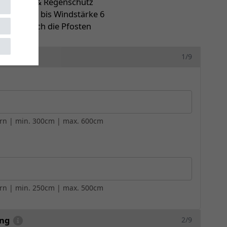
er Sonnen- & Regenschutz
Windstabil bis Windstärke 6
blauf durch die Pfosten
1/9
ern | min. 300cm | max. 600cm
ern | min. 250cm | max. 500cm
ung
2/9