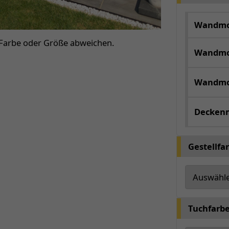
Wandmon
 Farbe oder Größe abweichen.
Wandmo
Wandmo
Decken
Gestellfa
Tuchfarb