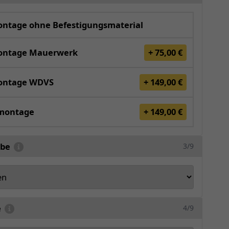
tage ohne Befestigungsmaterial
ntage Mauerwerk
+ 75,00 €
ntage WDVS
+ 149,00 €
montage
+ 149,00 €
rbe
3/9
e
4/9