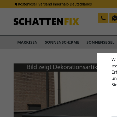
Kostenloser Versand innerhalb Deutschlands
MARKISEN
SONNENSCHIRME
SONNENSEGEL
Wi
es
Er
un
Si