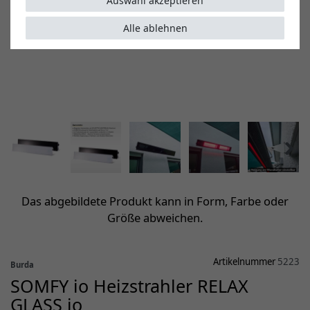
Auswahl akzeptieren
Alle ablehnen
Das abgebildete Produkt kann in Form, Farbe oder
Größe abweichen.
Artikelnummer
5223
Burda
SOMFY io Heizstrahler RELAX
GLASS io