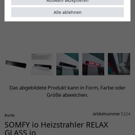
Auswahl akzeptieren
Alle ablehnen
Das abgebildete Produkt kann in Form, Farbe oder
Größe abweichen.
Artikelnummer
5224
Burda
SOMFY io Heizstrahler RELAX
GLASS io