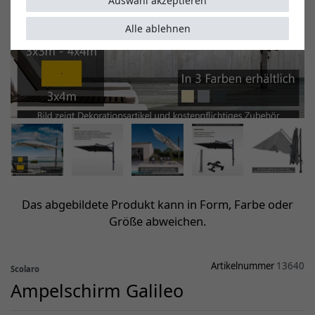
Auswahl akzeptieren
Alle ablehnen
Das abgebildete Produkt kann in Form, Farbe oder
Größe abweichen.
Artikelnummer
13640
Scolaro
Ampelschirm Galileo