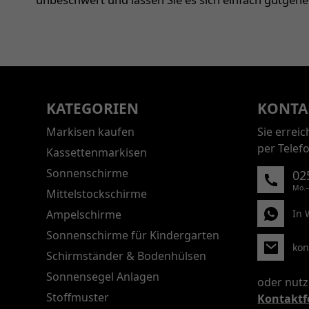
KATEGORIEN
KONTA
Markisen kaufen
Sie errei
per Telef
Kassettenmarkisen
Sonnenschirme
02
Mo.–
Mittelstockschirme
Ampelschirme
In 
Sonnenschirme für Kindergarten
kon
Schirmständer & Bodenhülsen
Sonnensegel Anlagen
oder nutz
Stoffmuster
Kontaktf