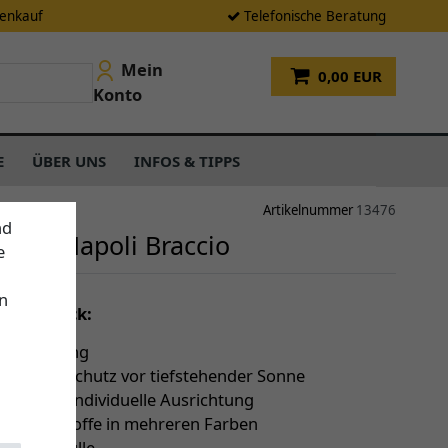
tenkauf
Telefonische Beratung
Mein
0,00 EUR
Konto
E
ÜBER UNS
INFOS & TIPPS
Artikelnummer
13476
nd
irm Napoli Braccio
e
n
einen Blick:
e Bedienung
gbar zum Schutz vor tiefstehender Sonne
hbar für individuelle Ausrichtung
ge Acrylstoffe in mehreren Farben
e Schutzhülle