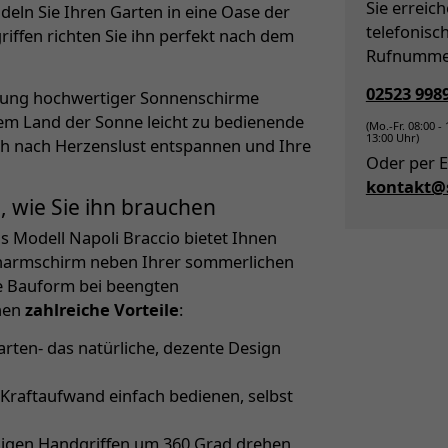
Sie erreic
eln Sie Ihren Garten in eine Oase der
telefonisc
ffen richten Sie ihn perfekt nach dem
Rufnumme
02523 998
ellung hochwertiger Sonnenschirme
m Land der Sonne leicht zu bedienende
(Mo.-Fr. 08:00 -
13:00 Uhr)
ch nach Herzenslust entspannen und Ihre
Oder per E
kontakt@s
, wie Sie ihn brauchen
s Modell Napoli Braccio bietet Ihnen
itenarmschirm neben Ihrer sommerlichen
e Bauform bei beengten
hnen
zahlreiche Vorteile
:
arten- das natürliche, dezente Design
 Kraftaufwand einfach bedienen, selbst
wenigen Handgriffen um 360 Grad drehen