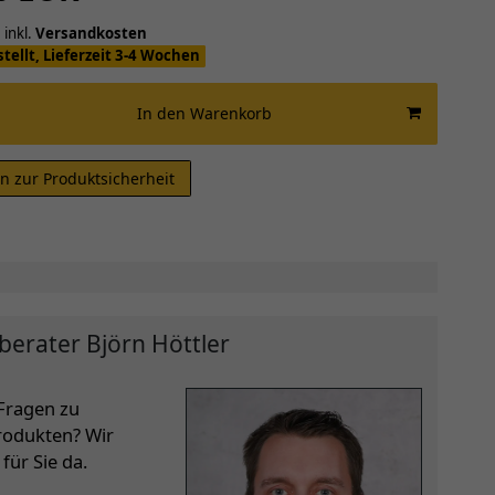
 inkl.
Versandkosten
stellt, Lieferzeit 3-4 Wochen
In den Warenkorb
n zur Produktsicherheit
berater Björn Höttler
Fragen zu
rodukten? Wir
für Sie da.