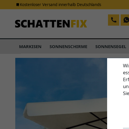
Kostenloser Versand innerhalb Deutschlands
MARKISEN
SONNENSCHIRME
SONNENSEGEL
Wi
es
Er
un
Si