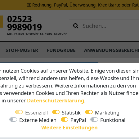
Rechnung, PayPal, Überweisung, Kreditkarte oder Ra
02523
9989019
Mo.–Fr. 8:00 -17:00 Uhr
Sa. 10:00–13:00 Uhr
STOFFMUSTER
FUNDGRUBE
ANWENDUNGSBEREICH
Scolaro
r nutzen Cookies auf unserer Website. Einige von diesen si
Ampelsch
senziell, während andere uns helfen, diese Website und Ihr
fahrung zu verbessern. Weitere Informationen zu den von
s verwendeten Cookies und Ihren Rechten als Nutzer finde
Vorteile auf 
e in unserer
Daten­schutz­erklärung
.
einfach
Essenziell
Statistik
Marketing
20° nei
Externe Medien
PayPal
Funktional
360° Dre
Weitere Einstellungen
langlebi
inklusiv