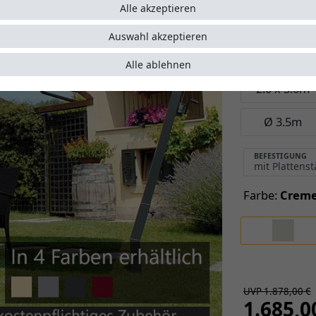
Alle akzeptieren
Auswahl akzeptieren
Größe:
3.0 x
Alle ablehnen
2.0 x 3.0m
Ø 3.5m
BEFESTIGUNG
Farbe:
Crem
UVP 1.878,00 €
1.685,