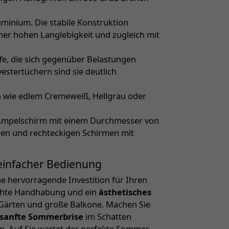
luminium. Die stabile Konstruktion
ner hohen Langlebigkeit und zugleich mit
ffe, die sich gegenüber Belastungen
stertüchern sind sie deutlich
 wie edlem Cremeweiß, Hellgrau oder
Ampelschirm mit einem Durchmesser von
chen und rechteckigen Schirmen mit
 einfacher Bedienung
ne hervorragende Investition für Ihren
eichte Handhabung und ein
ästhetisches
, Gärten und große Balkone. Machen Sie
sanfte Sommerbrise
im Schatten
n. Auf Sie wartet der perfekte Sommer.