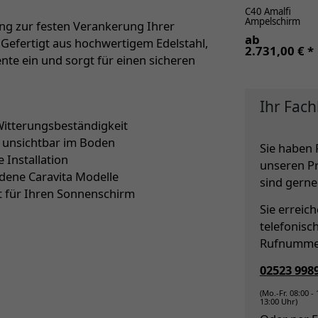
C40 Amalfi
Ampelschirm
ung zur festen Verankerung Ihrer
ab
. Gefertigt aus hochwertigem Edelstahl,
2.731,00 € *
nte ein und sorgt für einen sicheren
Ihr Fach
Witterungsbeständigkeit
u unsichtbar im Boden
Sie haben 
 Installation
unseren P
iedene Caravita Modelle
sind gerne 
lt für Ihren Sonnenschirm
Sie erreic
telefonisc
Rufnumme
02523 998
(Mo.-Fr. 08:00 -
13:00 Uhr)