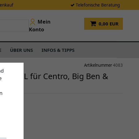
tenkauf
Telefonische Beratung
Mein
0,00 EUR
Konto
E
ÜBER UNS
INFOS & TIPPS
Artikelnummer
4083
nd
se BBL für Centro, Big Ben &
e
n
: