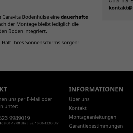
Oder per E
kontakt@s
ie Caravita Bodenhülse eine
dauerhafte
ch der Montage bleibt lediglich die
 den Boden integriert.
en Halt Ihres Sonnenschirms sorgen!
KT
INFORMATIONEN
chen uns per E-Mail oder
Über uns
on unter:
Kontakt
Montageanleitungen
523 9989019
Fr. 8:00 -17:00 Uhr | Sa. 10:00–13:00 Uhr
Garantiebestimmungen