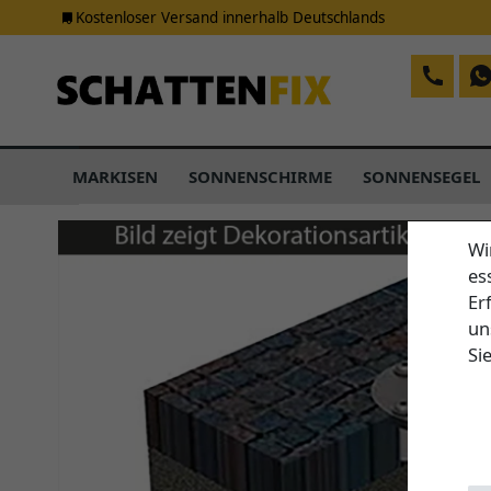
Kostenloser Versand innerhalb Deutschlands
MARKISEN
SONNENSCHIRME
SONNENSEGEL
Wi
es
Er
un
Si