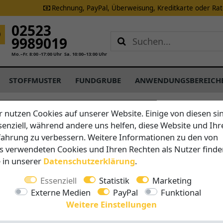
Rechnung, PayPal, Überweisung, Kreditkarte oder Ra
02523
9989019
Mo.–Fr. 8:00 -17:00 Uhr
Sa. 10:00–13:00 Uhr
STOFFMUSTER
FUNDGRUBE
ANWENDUNGSBEREICH
CARAVITA
r nutzen Cookies auf unserer Website. Einige von diesen si
Bodenhül
senziell, während andere uns helfen, diese Website und Ihr
Amalfi
fahrung zu verbessern. Weitere Informationen zu den von
s verwendeten Cookies und Ihren Rechten als Nutzer finde
e in unserer
Daten­schutz­erklärung
.
Geeignet für
Essenziell
Statistik
Marketing
BigBen
Externe Medien
PayPal
Funktional
Amalfi
Weitere Einstellungen
Scala