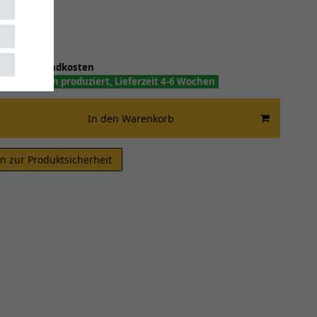
*
 EUR
 inkl.
Versandkosten
n Wünschen produziert, Lieferzeit 4-6 Wochen
In den Warenkorb
n zur Produktsicherheit