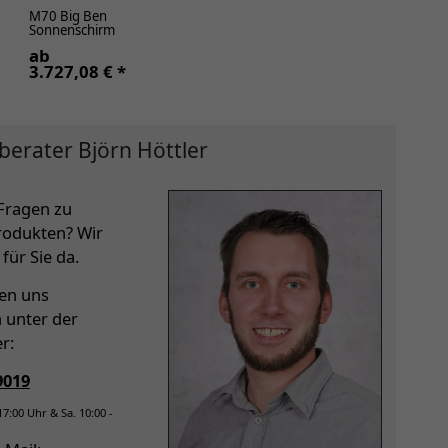
M70 Big Ben
Sonnenschirm
ab
3.727,08 € *
berater Björn Höttler
Fragen zu
rodukten? Wir
für Sie da.
hen uns
h unter der
r:
9019
 17:00 Uhr & Sa. 10:00 -