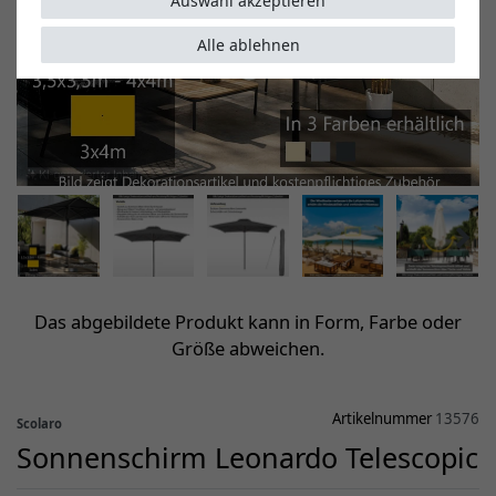
Auswahl akzeptieren
Alle ablehnen
Das abgebildete Produkt kann in Form, Farbe oder
Größe abweichen.
Artikelnummer
13576
Scolaro
Sonnenschirm Leonardo Telescopic