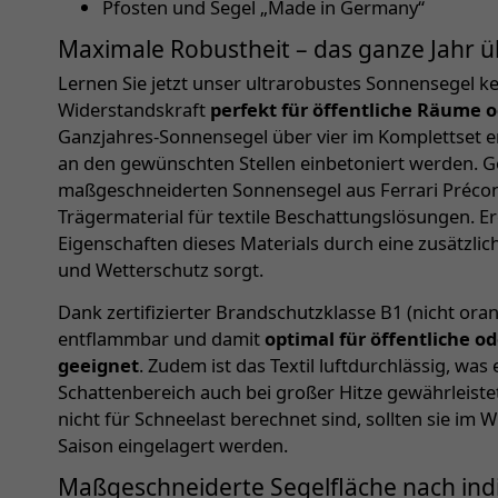
Pfosten und Segel „Made in Germany“
Maximale Robustheit – das ganze Jahr ü
Lernen Sie jetzt unser ultrarobustes Sonnensegel k
Widerstandskraft
perfekt für öffentliche Räume 
Ganzjahres-Sonnensegel über vier im Komplettset en
an den gewünschten Stellen einbetoniert werden. G
maßgeschneiderten Sonnensegel aus Ferrari Précont
Trägermaterial für textile Beschattungslösungen. E
Eigenschaften dieses Materials durch eine zusätzli
und Wetterschutz sorgt.
Dank zertifizierter Brandschutzklasse B1 (nicht oran
entflammbar und damit
optimal für öffentliche 
geeignet
. Zudem ist das Textil luftdurchlässig, wa
Schattenbereich auch bei großer Hitze gewährleiste
nicht für Schneelast berechnet sind, sollten sie im 
Saison eingelagert werden.
Maßgeschneiderte Segelfläche nach ind