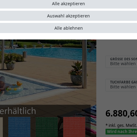
Große S
Alle akzeptieren
stabile
Auswahl akzeptieren
Wandu
Montage
Alle ablehnen
einfach
GRÖSSE DES SO
TUCHFARBE GA
6.880,
* inkl. ges. MwSt.
Wird nach Ihre