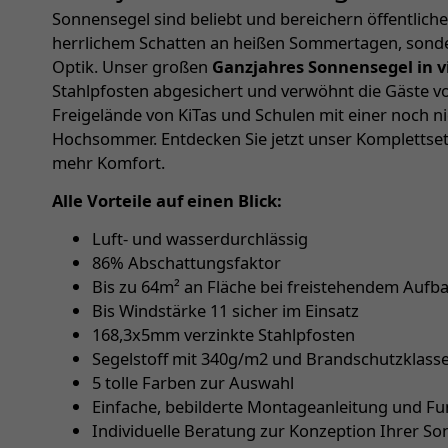
Sonnensegel sind beliebt und bereichern öffentlich
herrlichem Schatten an heißen Sommertagen, sonde
Optik. Unser großen
Ganzjahres Sonnensegel in v
Stahlpfosten abgesichert und verwöhnt die Gäste vo
Freigelände von KiTas und Schulen mit einer noch ni
Hochsommer. Entdecken Sie jetzt unser Komplettse
mehr Komfort.
Alle Vorteile auf einen Blick:
Luft- und wasserdurchlässig
86% Abschattungsfaktor
Bis zu 64m² an Fläche bei freistehendem Aufb
Bis Windstärke 11 sicher im Einsatz
168,3x5mm verzinkte Stahlpfosten
Segelstoff mit 340g/m2 und Brandschutzklasse 
5 tolle Farben zur Auswahl
Einfache, bebilderte Montageanleitung und F
Individuelle Beratung zur Konzeption Ihrer S