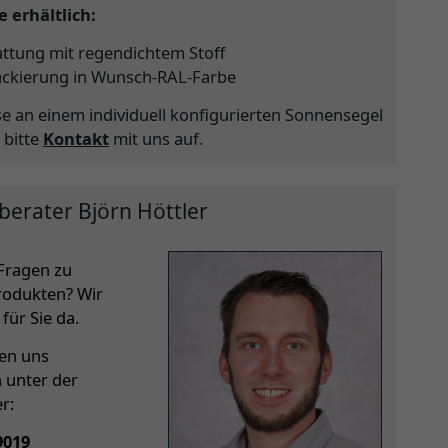
 erhältlich:
ttung mit regendichtem Stoff
ackierung in Wunsch-RAL-Farbe
se an einem individuell konfigurierten Sonnensegel
 bitte
Kontakt
mit uns auf.
berater Björn Höttler
Fragen zu
rodukten? Wir
für Sie da.
hen uns
h unter der
r:
9019