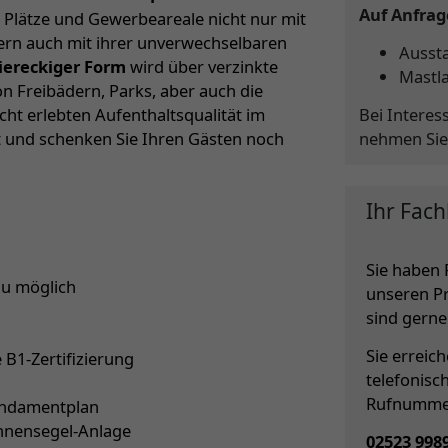
Auf Anfrage
e Plätze und Gewerbeareale nicht nur mit
rn auch mit ihrer unverwechselbaren
Aussta
iereckiger Form
wird über verzinkte
Mastl
n Freibädern, Parks, aber auch die
Bei Interes
cht erlebten Aufenthaltsqualität im
nehmen Sie
t und schenken Sie Ihren Gästen noch
Ihr Fach
Sie haben 
au möglich
unseren P
sind gerne 
Sie erreic
B1-Zertifizierung
telefonisc
Rufnumme
undamentplan
onnensegel-Anlage
02523 998