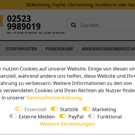
Rechnung, PayPal, Überweisung, Kreditkarte oder Ra
02523
9989019
Mo.–Fr. 8:00 -17:00 Uhr
Sa. 10:00–13:00 Uhr
STOFFMUSTER
FUNDGRUBE
ANWENDUNGSBEREICH
r nutzen Cookies auf unserer Website. Einige von diesen si
senziell, während andere uns helfen, diese Website und Ihr
Schattenfix
fahrung zu verbessern. Weitere Informationen zu den von
Ganzjahr
s verwendeten Cookies und Ihren Rechten als Nutzer finde
e in unserer
Daten­schutz­erklärung
.
Essenziell
Statistik
Marketing
Vorteile auf 
Externe Medien
PayPal
Funktional
Alle Tei
Weitere Einstellungen
diesem 