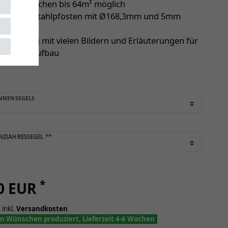
chattenflächen bis 64m² möglich
 verzinkte Stahlpfosten mit Ø168,3mm und 5mm
ng
anleitung mit vielen Bildern und Erläuterungen für
en Selbstaufbau
NNENSEGELS
NZJAHRESSEGEL
**
*
60 EUR
 inkl.
Versandkosten
n Wünschen produziert, Lieferzeit 4-6 Wochen