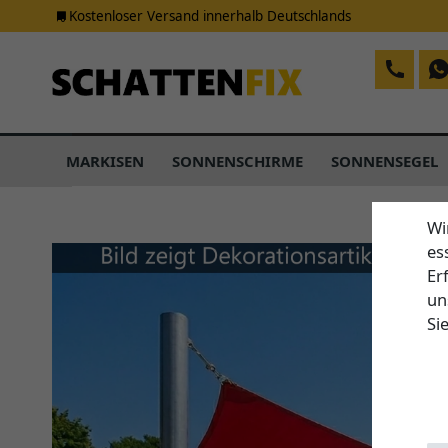
Kostenloser Versand innerhalb Deutschlands
MARKISEN
SONNENSCHIRME
SONNENSEGEL
Wi
es
Er
un
Si