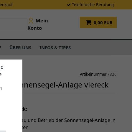
tenkauf
Telefonische Beratung
Mein
0,00 EUR
Konto
E
ÜBER UNS
INFOS & TIPPS
nd
e
Artikelnummer
7826
es Sonnensegel-Anlage viereck
n
einen Blick:
le für Aufbau und Betrieb der Sonnensegel-Anlage in
Set enthalten