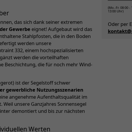
(Mo.-Fr. 08:00 -
13:00 Uhr)
ber
ennen, das sich dank seiner extremen
Oder per E
oder Gewerbe
eignet! Aufgebaut wird das
kontakt@s
thaltene Stahlpfosten, die in den Boden
efertigt werden unsere
raint 332, einem hochspezialisierten
rgänzt werden die vorteilhaften
che Beschichtung, die für noch mehr Wind-
gerot) ist der Segelstoff schwer
oder gewerbliche Nutzungsszenarien
s eine angenehme Aufenthaltsqualität im
t. Weil unsere Ganzjahres Sonnensegel
Winter demontiert und bis zur nächsten
ividuellen Werten