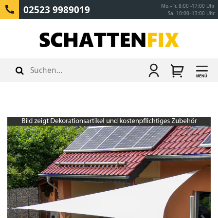
Mo.–Fr. 8:00 -17:00 Uhr
02523 9989019
Sa. 10:00–13:00 Uhr
MENÜ