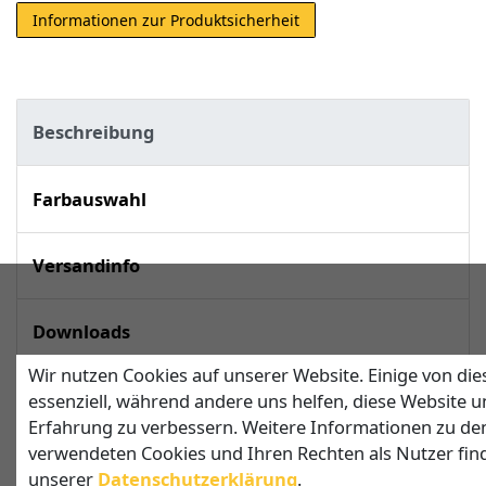
Informationen zur Produktsicherheit
Beschreibung
Farbauswahl
Versandinfo
Downloads
Wir nutzen Cookies auf unserer Website. Einige von die
techn. Daten
essenziell, während andere uns helfen, diese Website u
Erfahrung zu verbessern. Weitere Informationen zu de
verwendeten Cookies und Ihren Rechten als Nutzer find
unserer
Daten­schutz­erklärung
.
Dreieckiges Sonnensegel nach Maß mit 1