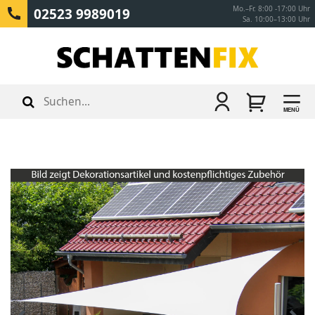
Mo.–Fr. 8:00 -17:00 Uhr
02523 9989019
Sa. 10:00–13:00 Uhr
MENÜ