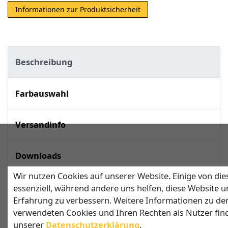
Informationen zur Produktsicherheit
Beschreibung
Farbauswahl
Versandinfo
Downloads
Wir nutzen Cookies auf unserer Website. Einige von die
techn. Daten
essenziell, während andere uns helfen, diese Website u
Erfahrung zu verbessern. Weitere Informationen zu de
verwendeten Cookies und Ihren Rechten als Nutzer find
unserer
Daten­schutz­erklärung
.
Dreieckiges Sonnensegel nach Maß mit 1