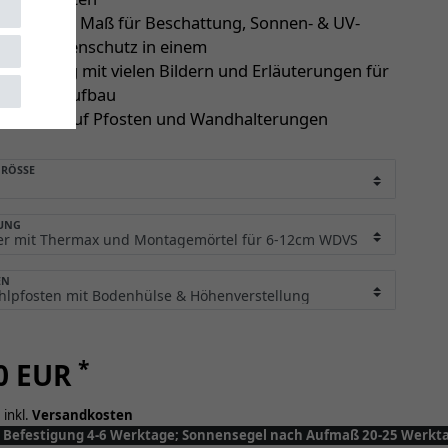
egel nach Maß für Beschattung, Sonnen- & UV-
sowie Regenschutz in einem
anleitung mit vielen Bildern und Erläuterungen für
en Selbstaufbau
 Garantie auf Pfosten und Wandhalterungen
RÖSSE
UNG
EN
*
20 EUR
 inkl.
Versandkosten
y: Befestigung 4-6 Werktage; Sonnensegel nach Aufmaß 20-25 Werkt