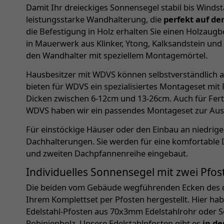
Damit Ihr dreieckiges Sonnensegel stabil bis Windstä
leistungsstarke Wandhalterung, die
perfekt auf de
die Befestigung in Holz erhalten Sie einen Holzaug
in Mauerwerk aus Klinker, Ytong, Kalksandstein und
den Wandhalter mit speziellem Montagemörtel.
Hausbesitzer mit WDVS können selbstverständlich 
bieten für WDVS ein spezialisiertes Montageset mit
Dicken zwischen 6-12cm und 13-26cm. Auch für Fer
WDVS haben wir ein passendes Montageset zur Aus
Für einstöckige Häuser oder den Einbau an niedri
Dachhalterungen. Sie werden für eine komfortable
und zweiten Dachpfannenreihe eingebaut.
Individuelles Sonnensegel mit zwei Pfos
Die beiden vom Gebäude wegführenden Ecken des d
Ihrem Komplettset per Pfosten hergestellt. Hier ha
Edelstahl-Pfosten aus 70x3mm Edelstahlrohr oder 
Robinienholz. Unsere Edelstahlpfosten gibt es
in de