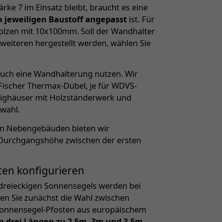
rke 7 im Einsatz bleibt, braucht es eine
n jeweiligen Baustoff angepasst
ist. Für
bolzen mit 10x100mm. Soll der Wandhalter
 weiteren hergestellt werden, wählen Sie
auch eine Wandhalterung nutzen. Wir
 Fischer Thermax-Dübel, je für WDVS-
tighäuser mit Holzständerwerk und
wahl.
gen Nebengebäuden bieten wir
 Durchgangshöhe zwischen der ersten
ten konfigurieren
reieckigen Sonnensegels werden bei
ben Sie zunächst die Wahl zwischen
Sonnensegel-Pfosten aus europäischem
n drei Längen zu 2,5m, 3m und 3,5m