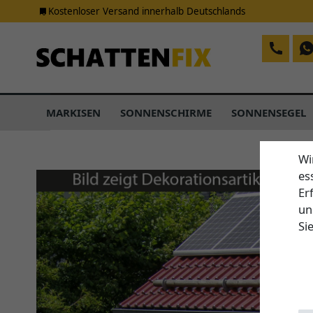
Kostenloser Versand innerhalb Deutschlands
MARKISEN
SONNENSCHIRME
SONNENSEGEL
Wi
es
Er
un
Si