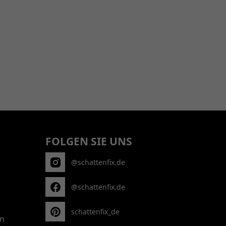
FOLGEN SIE UNS
@schattenfix.de
@schattenfix.de
schattenfix_de
n