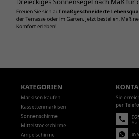
Dreieckiges Sonnensegel nach Maß für d
Freuen Sie sich auf
maßgeschneiderte Lebensquali
der Terrasse oder im Garten. Jetzt bestellen, Ma
Komfort erleben!
KATEGORIEN
KONTA
Markisen kaufen
Sie errei
per Telef
Kassettenmarkisen
Sonnenschirme
02
Mo.–
Mittelstockschirme
Ampelschirme
In 