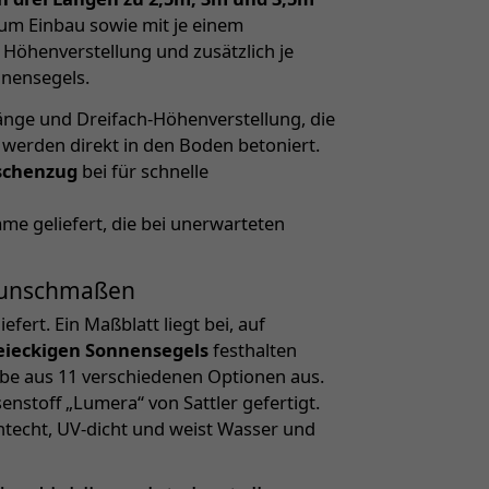
zum Einbau sowie mit je einem
 Höhenverstellung und zusätzlich je
nensegels.
änge und Dreifach-Höhenverstellung, die
werden direkt in den Boden betoniert.
aschenzug
bei für schnelle
mme geliefert, die bei unerwarteten
Wunschmaßen
efert. Ein Maßblatt liegt bei, auf
reieckigen Sonnensegels
festhalten
rbe aus 11 verschiedenen Optionen aus.
stoff „Lumera“ von Sattler gefertigt.
htecht, UV-dicht und weist Wasser und