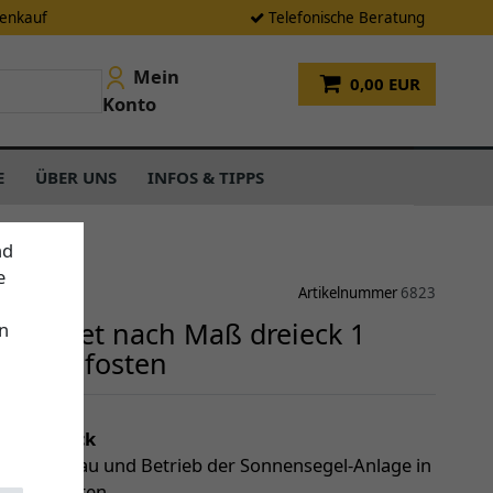
tenkauf
Telefonische Beratung
Mein
0,00 EUR
Konto
E
ÜBER UNS
INFOS & TIPPS
nd
e
Artikelnummer
6823
gel-Set nach Maß dreieck 1
n
er 2 Pfosten
einen Blick
le für Aufbau und Betrieb der Sonnensegel-Anlage in
Set enthalten