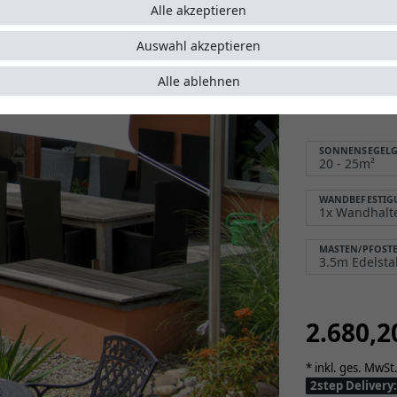
Alle akzeptieren
Sonnens
Schutz 
Auswahl akzeptieren
Montage
Alle ablehnen
einfach
5 Jahre
SONNENSEGELG
WANDBEFESTIG
MASTEN/PFOST
2.680,
* inkl. ges. MwSt.
2step Deliver