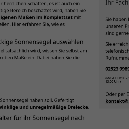
Ihr Fach
 herrlichen Schatten, es ist auch ein
ige Bereich beschattet wird, haben Sie
igenen Maßen im Komplettset
mit
Sie haben 
len. Hier erfahren Sie, wie es
unseren P
sind gerne 
eckige Sonnensegel auswählen
Sie erreic
 tatsächlich wird, wissen Sie selbst am
telefonisc
 groben Maße ein. Dabei haben Sie die
Rufnumme
02523 998
(Mo.-Fr. 08:00 -
13:00 Uhr)
Oder per E
 Sonnensegel haben soll. Gefertigt
kontakt@s
twinklige und unregelmäßige Dreiecke
.
ter für ihr Sonnensegel nach