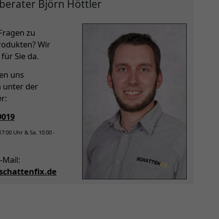
berater Björn Höttler
Fragen zu
rodukten? Wir
für Sie da.
hen uns
h unter der
r:
9019
 17:00 Uhr & Sa. 10:00 -
-Mail:
chattenfix.de