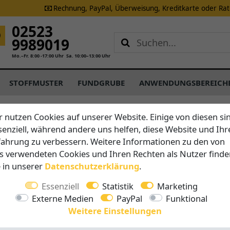
Rechnung, PayPal, Überweisung, Kreditkarte oder Ra
02523
9989019
Mo.–Fr. 8:00 -17:00 Uhr
Sa. 10:00–13:00 Uhr
STOFFMUSTER
FUNDGRUBE
ANWENDUNGSBEREICH
r nutzen Cookies auf unserer Website. Einige von diesen si
senziell, während andere uns helfen, diese Website und Ihr
Schattenfix
fahrung zu verbessern. Weitere Informationen zu den von
Sonnense
s verwendeten Cookies und Ihren Rechten als Nutzer finde
e in unserer
Daten­schutz­erklärung
.
Wandhalt
Essenziell
Statistik
Marketing
Externe Medien
PayPal
Funktional
Vorteile auf 
Weitere Einstellungen
Alle Tei
diesem 