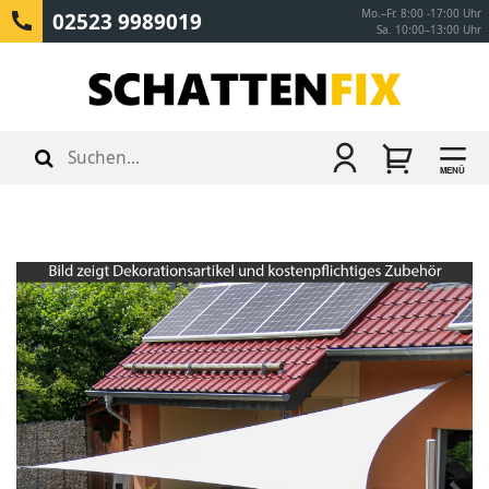
Mo.–Fr. 8:00 -17:00 Uhr
02523 9989019
Sa. 10:00–13:00 Uhr
MENÜ