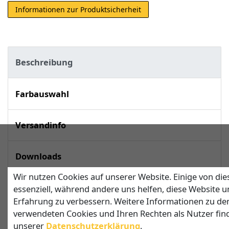
Informationen zur Produktsicherheit
Beschreibung
Farbauswahl
Versandinfo
Downloads
Wir nutzen Cookies auf unserer Website. Einige von die
techn. Daten
essenziell, während andere uns helfen, diese Website u
Erfahrung zu verbessern. Weitere Informationen zu de
verwendeten Cookies und Ihren Rechten als Nutzer find
unserer
Daten­schutz­erklärung
.
Dreieckiges Sonnensegel nach Maß mit 1