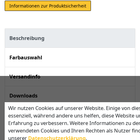
Informationen zur Produktsicherheit
Beschreibung
Farbauswahl
Versandinfo
Downloads
Wir nutzen Cookies auf unserer Website. Einige von die
techn. Daten
essenziell, während andere uns helfen, diese Website u
Erfahrung zu verbessern. Weitere Informationen zu de
verwendeten Cookies und Ihren Rechten als Nutzer find
unserer
Daten­schutz­erklärung
.
Dreieckiges Sonnensegel nach Maß mit 1