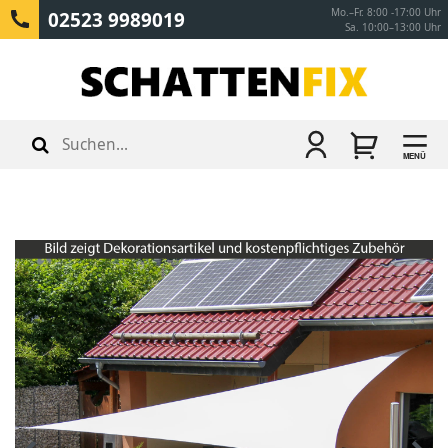
Mo.–Fr. 8:00 -17:00 Uhr
02523 9989019
Sa. 10:00–13:00 Uhr
MENÜ