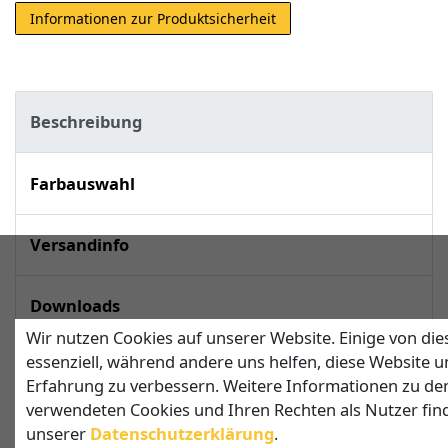
Informationen zur Produktsicherheit
Beschreibung
Farbauswahl
Versandinfo
Downloads
Wir nutzen Cookies auf unserer Website. Einige von die
essenziell, während andere uns helfen, diese Website u
techn. Daten
Erfahrung zu verbessern. Weitere Informationen zu de
verwendeten Cookies und Ihren Rechten als Nutzer find
unserer
Daten­schutz­erklärung
.
Sonnensegel in Dreiecksform mit 2