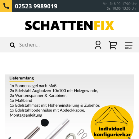
Mo.–Fr. 8:00 -17:00 Uhr
02523 9989019
Sa. 10:00–13:00 Uhr
MENÜ