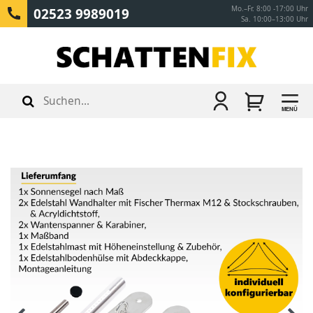
Mo.–Fr. 8:00 -17:00 Uhr
02523 9989019
Sa. 10:00–13:00 Uhr
MENÜ