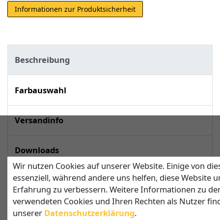
Informationen zur Produktsicherheit
Beschreibung
Farbauswahl
Versandinfo
Downloads
Wir nutzen Cookies auf unserer Website. Einige von die
essenziell, während andere uns helfen, diese Website u
techn. Daten
Erfahrung zu verbessern. Weitere Informationen zu de
verwendeten Cookies und Ihren Rechten als Nutzer find
unserer
Daten­schutz­erklärung
.
Sonnensegel in Dreiecksform mit 2