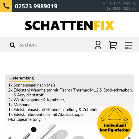
Mo.–Fr. 8:00 -17:00 Uhr
02523 9989019
Sa. 10:00–13:00 Uhr
MENÜ