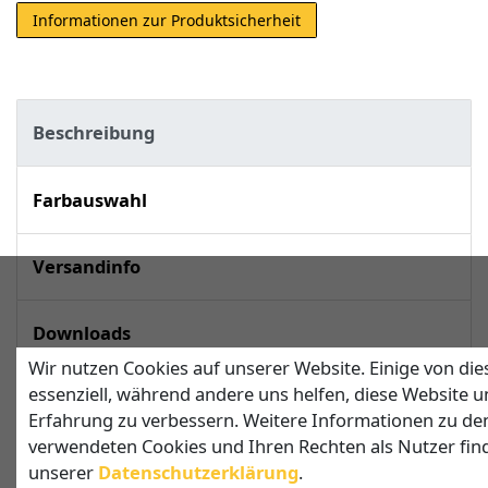
Informationen zur Produktsicherheit
Beschreibung
Farbauswahl
Versandinfo
Downloads
Wir nutzen Cookies auf unserer Website. Einige von die
essenziell, während andere uns helfen, diese Website u
techn. Daten
Erfahrung zu verbessern. Weitere Informationen zu de
verwendeten Cookies und Ihren Rechten als Nutzer find
unserer
Daten­schutz­erklärung
.
Sonnensegel in Dreiecksform mit 2