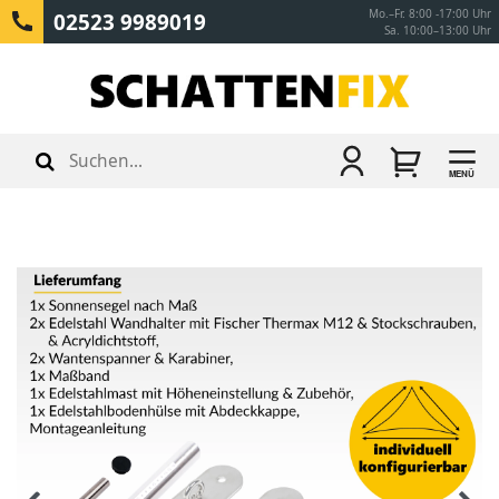
Mo.–Fr. 8:00 -17:00 Uhr
02523 9989019
Sa. 10:00–13:00 Uhr
MENÜ