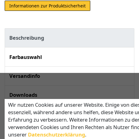
Informationen zur Produktsicherheit
Beschreibung
Farbauswahl
Versandinfo
Downloads
Wir nutzen Cookies auf unserer Website. Einige von die
essenziell, während andere uns helfen, diese Website u
techn. Daten
Erfahrung zu verbessern. Weitere Informationen zu de
verwendeten Cookies und Ihren Rechten als Nutzer find
unserer
Daten­schutz­erklärung
.
Sonnensegel in Dreiecksform mit 2