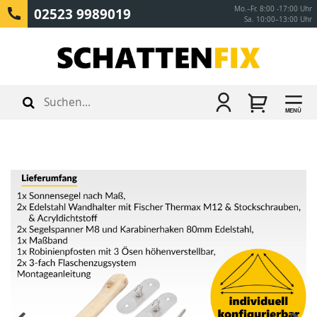
Mo.–Fr. 8:00 -17:00 Uhr
02523 9989019
Sa. 10:00–13:00 Uhr
MENÜ