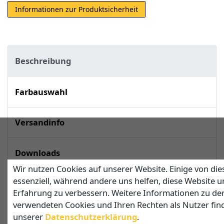
Informationen zur Produktsicherheit
Beschreibung
Farbauswahl
Versandinfo
Downloads
Wir nutzen Cookies auf unserer Website. Einige von die
essenziell, während andere uns helfen, diese Website u
techn. Daten
Erfahrung zu verbessern. Weitere Informationen zu de
verwendeten Cookies und Ihren Rechten als Nutzer find
unserer
Daten­schutz­erklärung
.
Sonnensegel in Dreiecksform mit 2