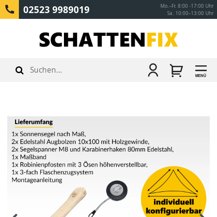
Mo.–Fr. 8:00 -17:00 Uhr
02523 9989019
Sa. 10:00–13:00 Uhr
MENÜ