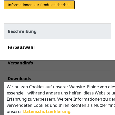
Informationen zur Produktsicherheit
Beschreibung
Farbauswahl
Versandinfo
Downloads
Wir nutzen Cookies auf unserer Website. Einige von die
essenziell, während andere uns helfen, diese Website u
techn. Daten
Erfahrung zu verbessern. Weitere Informationen zu de
verwendeten Cookies und Ihren Rechten als Nutzer find
unserer
Daten­schutz­erklärung
.
Sonnensegel in Dreiecksform mit 2