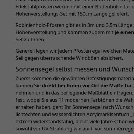
Edelstahlpfosten werden mit einer Bodenhülse für
Höhenverstellungs-Set mit 150cm Länge geliefert.
Robinienholz-Pfosten gibt es in 3m und 3,5m Länge z
Höhenverstellung und kommen zudem mit
je eine
Set zu Ihnen.
Generell legen wir jedem Pfosten egal welchen Mater
Seil gegen überraschende Windböen absichert.
Sonnensegel selbst messen und Wunsc
Zuerst kommen die gewählten Befestigungsmaterial
können Sie
direkt bei Ihnen vor Ort die Maße für
nehmen und in das beiliegende Maßblatt eintragen.
fest, wobei Sie aus 11 modernen Farbtönen die Wa
erhalten haben, geht Ihr Sonnensegel nach Wunschm
lichtechten und wasserdichten Acrylmarkisentuch „Lu
extrem widerstandsfähig, bleibt viele Jahre schön 
sowohl vor UV-Strahlung wie auch vor Sommerrege