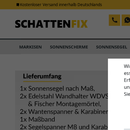
Kostenloser Versand innerhalb Deutschlands
MARKISEN
SONNENSCHIRME
SONNENSEGEL
Wi
es
Er
un
Si