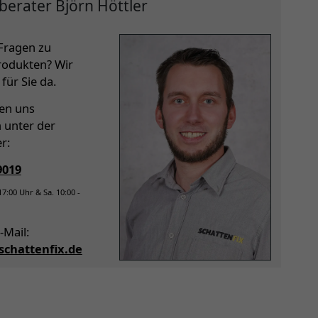
berater Björn Höttler
Fragen zu
rodukten? Wir
für Sie da.
hen uns
h unter der
r:
9019
 17:00 Uhr & Sa. 10:00 -
-Mail:
chattenfix.de