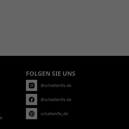
FOLGEN SIE UNS
@schattenfix.de
@schattenfix.de
schattenfix_de
n