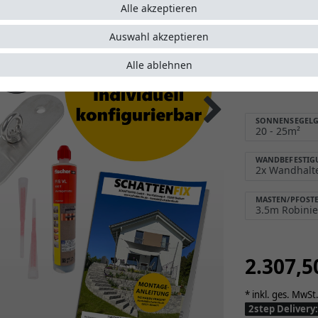
Alle akzeptieren
Sonnens
Schutz 
Auswahl akzeptieren
Montage
Alle ablehnen
einfach
5 Jahre
SONNENSEGELG
WANDBEFESTIG
MASTEN/PFOST
2.307,
* inkl. ges. MwSt.
2step Deliver