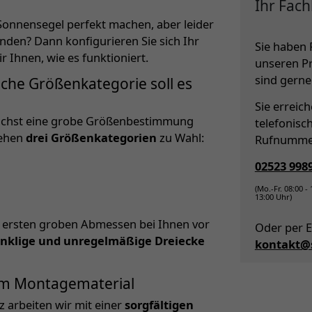
Ihr Fach
 Sonnensegel perfekt machen, aber leider
nden? Dann konfigurieren Sie sich Ihr
Sie haben 
r Ihnen, wie es funktioniert.
unseren P
sind gerne 
che Größenkategorie soll es
Sie erreic
ächst eine grobe Größenbestimmung
telefonisc
tehen
drei Größenkategorien
zu Wahl:
Rufnumme
02523 998
(Mo.-Fr. 08:00 -
13:00 Uhr)
m ersten groben Abmessen bei Ihnen vor
Oder per E
inklige und unregelmäßige Dreiecke
kontakt@s
em Montagematerial
z arbeiten wir mit einer
sorgfältigen