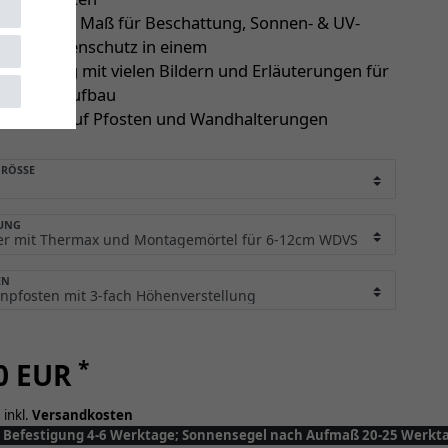
egel nach Maß für Beschattung, Sonnen- & UV-
sowie Regenschutz in einem
anleitung mit vielen Bildern und Erläuterungen für
en Selbstaufbau
 Garantie auf Pfosten und Wandhalterungen
RÖSSE
UNG
EN
*
50 EUR
 inkl.
Versandkosten
y: Befestigung 4-6 Werktage; Sonnensegel nach Aufmaß 20-25 Werkt