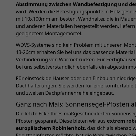
Abstimmung zwischen Wandbefestigung und de
wird. Werden die Befestigungspunkte in Holz gesetz
mit 10x100mm am besten. Wandhalter, die in Mauerw
und anderen Materialien hergestellt werden, liefern
geeignetem Montagemörtel.
WDVS-Systeme sind kein Problem mit unseren Monta
13-26cm erhalten Sie bei uns das passende Material
Verhinderung von Wärmebrücken. Für Fertighäuser
bei uns selbstverständlich ebenfalls ein abgestimm
Für einstöckige Häuser oder den Einbau an niedri
Dachhalterungen. Sie werden für eine komfortable
und zweiten Dachpfannenreihe eingebaut.
Ganz nach Maß: Sonnensegel-Pfosten a
Die letzte Ecke Ihres maßgeschneiderten Sonnenseg
Pfosten gespannt. Diese bieten wir aus
extrem robu
europäischem Robinienholz
, das sich als ebenso
Edelstahlpfosten möchte, hat die Wahl zwischen 2,5