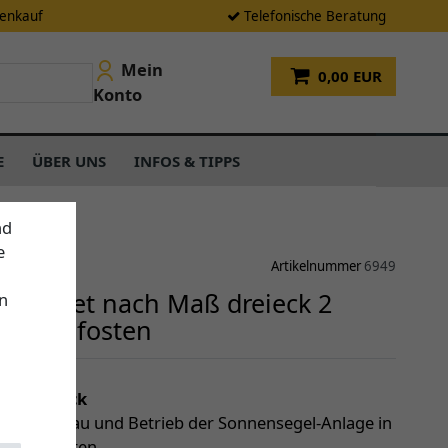
tenkauf
Telefonische Beratung
Mein
0,00 EUR
Konto
E
ÜBER UNS
INFOS & TIPPS
nd
e
Artikelnummer
6949
gel-Set nach Maß dreieck 2
n
er 1 Pfosten
einen Blick
le für Aufbau und Betrieb der Sonnensegel-Anlage in
Set enthalten