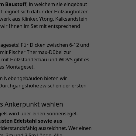
m Baustoff
, in welchem sie eingebaut
t, eignet sich dafür der Holzaugbolzen
erk aus Klinker, Ytong, Kalksandstein
 wir Ihnen im Set mit entsprechend
gesets! Für Dicken zwischen 6-12 und
 mit Fischer Thermax-Dübel zur
 mit Holzständerbau und WDVS gibt es
tes Montageset.
gen Nebengebäuden bieten wir
 Durchgangshöhe zwischen der ersten
ls Ankerpunkt wählen
els wird über einen Sonnensegel-
sten Edelstahl sowie aus
 widerstandsfähig auszeichnet. Wer einen
m, 3m und 3,5m Länge. Alle