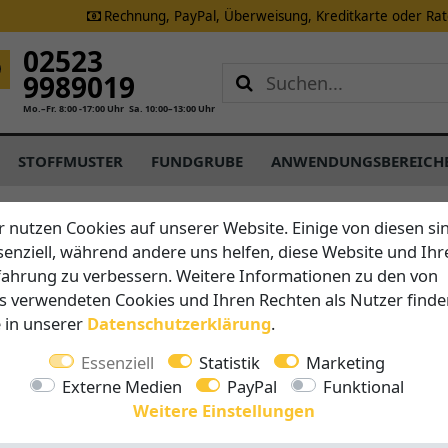
Rechnung, PayPal, Überweisung, Kreditkarte oder Ra
02523
9989019
Mo.–Fr. 8:00 -17:00 Uhr
Sa. 10:00–13:00 Uhr
STOFFMUSTER
FUNDGRUBE
ANWENDUNGSBEREICH
r nutzen Cookies auf unserer Website. Einige von diesen si
senziell, während andere uns helfen, diese Website und Ihr
Schattenfix
fahrung zu verbessern. Weitere Informationen zu den von
Sonnense
s verwendeten Cookies und Ihren Rechten als Nutzer finde
e in unserer
Daten­schutz­erklärung
.
Wandhalt
Essenziell
Statistik
Marketing
Externe Medien
PayPal
Funktional
Vorteile auf 
Weitere Einstellungen
Alle Tei
diesem 