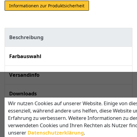
Informationen zur Produktsicherheit
Beschreibung
Farbauswahl
Versandinfo
Downloads
Wir nutzen Cookies auf unserer Website. Einige von die
essenziell, während andere uns helfen, diese Website u
techn. Daten
Erfahrung zu verbessern. Weitere Informationen zu de
verwendeten Cookies und Ihren Rechten als Nutzer find
unserer
Daten­schutz­erklärung
.
Sonnensegel in Dreiecksform mit 2