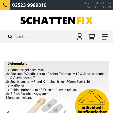
Mo.–Fr. 8:00 -17:00 Uhr
02523 9989019
Sa. 10:00–13:00 Uhr
MENÜ